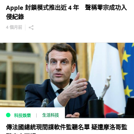
Apple 封鎖模式推出近 4 年 聲稱零宗成功入
侵紀錄
4 個月前
生活科技
科技娛樂
傳法國總統現間諜軟件監聽名單 疑遭摩洛哥監