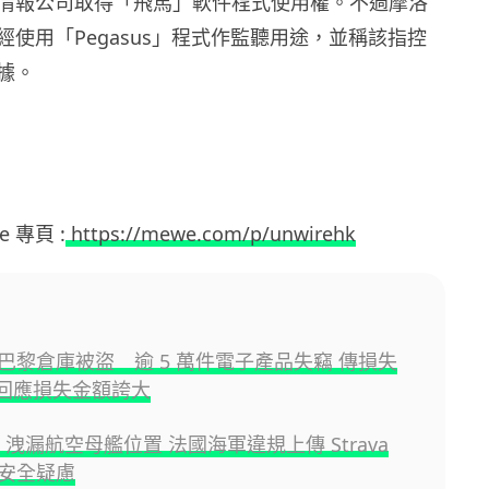
情報公司取得「飛馬」軟件程式使用權。不過摩洛
經使用「Pegasus」程式作監聽用途，並稱該指控
據。
e 專頁 :
https://mewe.com/p/unwirehk
巴黎倉庫被盜 逾 5 萬件電子產品失竊 傳損失
方回應損失金額誇大
p 洩漏航空母艦位置 法國海軍違規上傳 Strava
安全疑慮