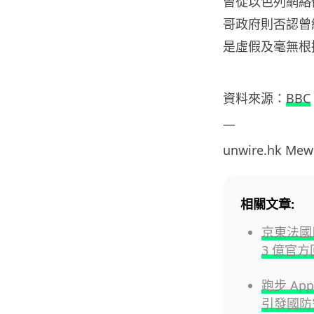
曾從以色列網絡
哥政府則否認曾
是虛假及毫無根
資料來源：
BBC
—
unwire.hk Mew
相關文章:
京東法國
3 億官
跑步 Ap
引發國防