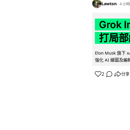
Lawton
4 小時
Grok 
打局部
Elon Musk 旗下 x
強化 AI 繪圖及編輯.
2
分享