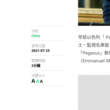
作者
Chris
早前以色列「 P
士，監視名單逾
發佈日期
2021-07-23
「Pegasus
（Emmanuel
閱讀時間
2分鐘
字體大小
A
A
A