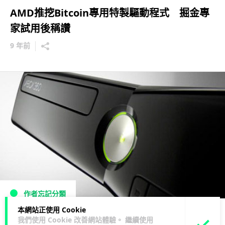
AMD推挖Bitcoin專用特製驅動程式 掘金專
家試用後稱讚
9 年前
作者忘記分類
本網站正使用 Cookie
E3展示！下代Xbox已經開始生產樣本？
我們使用 Cookie 改善網站體驗。 繼續使用