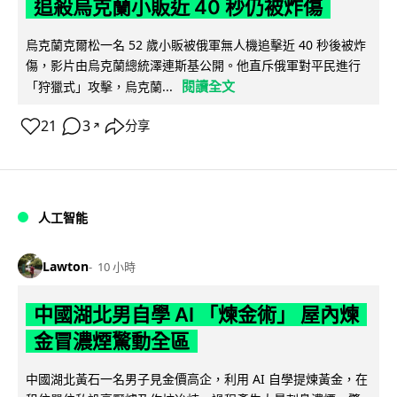
追殺烏克蘭小販近 40 秒仍被炸傷
烏克蘭克爾松一名 52 歲小販被俄軍無人機追擊近 40 秒後被炸
傷，影片由烏克蘭總統澤連斯基公開。他直斥俄軍對平民進行
閱讀全文
「狩獵式」攻擊，烏克蘭...
21
3
分享
↗
人工智能
Lawton
10 小時
中國湖北男自學 AI 「煉金術」 屋內煉
金冒濃煙驚動全區
中國湖北黃石一名男子見金價高企，利用 AI 自學提煉黃金，在