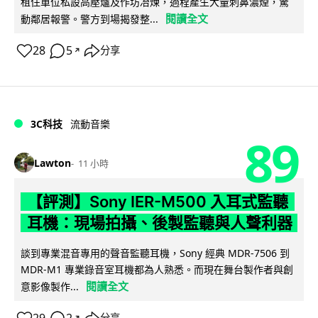
租住單位私設高壓爐及作坊冶煉，過程產生大量刺鼻濃煙，驚
閱讀全文
動鄰居報警。警方到場揭發整...
28
5
分享
↗
3C科技
流動音樂
89
Lawton
11 小時
【評測】Sony IER-M500 入耳式監聽
耳機：現場拍攝、後製監聽與人聲利器
談到專業混音專用的聲音監聽耳機，Sony 經典 MDR-7506 到
MDR-M1 專業錄音室耳機都為人熟悉。而現在舞台製作者與創
閱讀全文
意影像製作...
↗