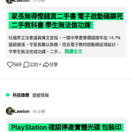
Lawton
15 小時
家長無得慳錢買二手書 電子啟動碼鎖死
二手教科書 學生無法做功課
社福界立法會議員陳文宜指，一間中學書單價錢按年加 14.7%
遠超通漲，令家長難以負擔。而且電子教材啟動碼這項設計，
閱讀全文
令學生無法完成功課，二手...
569
220
分享
↗
科技娛樂
遊戲情報
Lawton
16 小時
PlayStation 確認停產實體光碟 包裝印