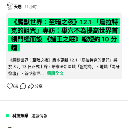
天恩
11 小時
《魔獸世界：至暗之夜》12.1 「烏拉特
克的詛咒」專訪：巢穴不為提高世界首
領門檻而設 《諸王之眠》縮短約 10 分
鐘
《魔獸世界：至暗之夜》版本更新 12.1「烏拉特克的詛咒」將
於 8 月 13 日正式上線，帶來全新區域「盤蛇島」、地城「毒牙
閱讀全文
祭壇」、新型態世...
69
分享
科技娛樂
遊戲情報