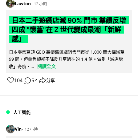
Lawton
12 小時
日本二手遊戲店減 90% 門市 業績反增
四成 "懷舊"在 Z 世代變成最潮「新鮮
感」
日本零售巨頭 GEO 將懷舊遊戲銷售門市從 1,000 間大幅減至
99 間，但銷售額卻不降反升至過往的 1.4 倍。做到「減店增
閱讀全文
收」奇蹟，...
104
5
分享
↗
人工智能
Vin
12 小時