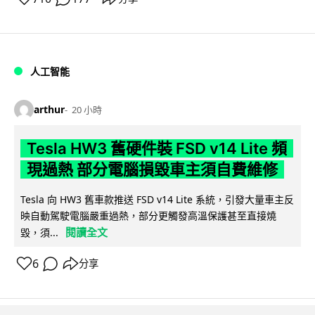
人工智能
arthur
20 小時
Tesla HW3 舊硬件裝 FSD v14 Lite 頻
現過熱 部分電腦損毀車主須自費維修
Tesla 向 HW3 舊車款推送 FSD v14 Lite 系統，引發大量車主反
映自動駕駛電腦嚴重過熱，部分更觸發高溫保護甚至直接燒
閱讀全文
毀，須...
6
分享