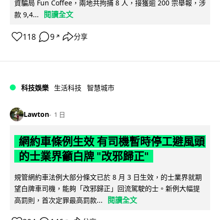
資騙局 Fun Coffee，兩地共拘捕 8 人，接獲逾 200 宗舉報，涉
閱讀全文
款 9,4...
118
9
分享
↗
科技娛樂
生活科技
智慧城市
Lawton
1 日
網約車條例生效 有司機暫時停工避風頭
的士業界籲白牌 "改邪歸正"
規管網約車法例大部分條文已於 8 月 3 日生效，的士業界就期
望白牌車司機，能夠「改邪歸正」回流駕駛的士。新例大幅提
閱讀全文
高罰則，首次定罪最高罰款...