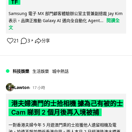
作
Samsung 電子 MX 部門顧客體驗辦公室主管兼副總裁 Jay Kim
閱讀全
表示，品牌正推動 Galaxy AI 邁向全自動化 Agent...
文
21
3
分享
↗
科技娛樂
生活娛樂
城中熱話
Lawton
17 小時
港夫婦澳門的士拾相機 據為己有被的士
Cam 睇到 2 個月後再入境被捕
一對香港夫婦今年 5 月遊澳門乘的士拾獲他人遺留相機及電
池，拾遺不報並帶返香港自用。兩人本月 2 日經港珠澳大橋再