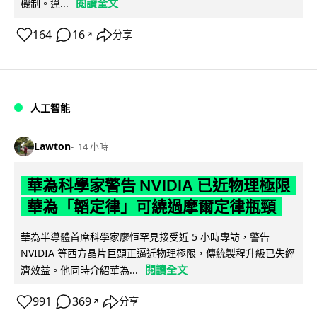
閱讀全文
機制。違...
164
16
分享
↗
人工智能
Lawton
14 小時
華為科學家警告 NVIDIA 已近物理極限
華為「韜定律」可繞過摩爾定律瓶頸
華為半導體首席科學家廖恒罕見接受近 5 小時專訪，警告
NVIDIA 等西方晶片巨頭正逼近物理極限，傳統製程升級已失經
閱讀全文
濟效益。他同時介紹華為...
991
369
分享
↗