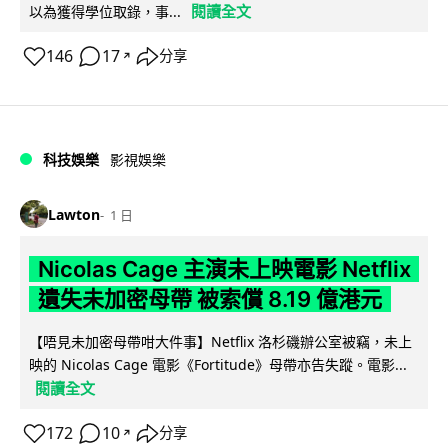
閱讀全文
以為獲得學位取錄，事...
146
17
分享
↗
科技娛樂
影視娛樂
Lawton
1 日
Nicolas Cage 主演未上映電影 Netflix
遺失未加密母帶 被索償 8.19 億港元
【唔見未加密母帶咁大件事】Netflix 洛杉磯辦公室被竊，未上
映的 Nicolas Cage 電影《Fortitude》母帶亦告失蹤。電影...
閱讀全文
172
10
分享
↗