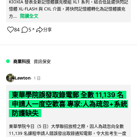
KIOXIA 發表全新記憶體擴充模組 XL1 系列，結合低延遲快閃記
憶體 XL-FLASH 與 CXL 介面，將快閃記憶體轉化為記憶體擴充
閱讀全文
方...
84
5
分享
↗
商業科技
資訊保安
Lawton
1 日
東華學院誤發取錄電郵 全數 11,139 名
申請人一度空歡喜 專家:人為疏忽+系統
防護缺失
東華學院今日（5 日）大學聯招放榜之際，因人為疏忽向全數
11,139 名課程申請人錯誤發出取錄通知電郵，令大批考生一度