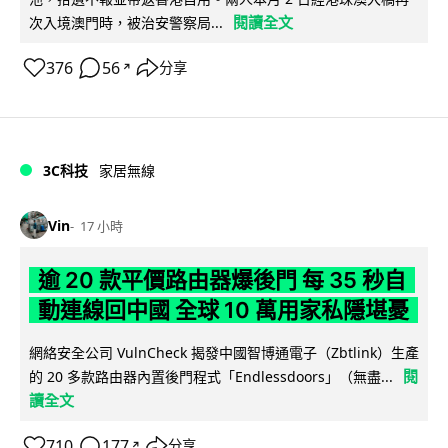
閱讀全文
次入境澳門時，被治安警察局...
376
56
分享
↗
3C科技
家居無線
Vin
17 小時
逾 20 款平價路由器爆後門 每 35 秒自
動連線回中國 全球 10 萬用家私隱堪憂
網絡安全公司 VulnCheck 揭發中國智博通電子（Zbtlink）生產
閱
的 20 多款路由器內置後門程式「Endlessdoors」（無盡...
讀全文
710
177
分享
↗