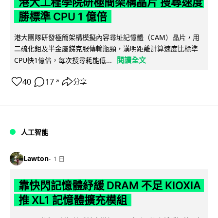
港大工程學院研極簡架構晶片 搜尋速度
勝標準 CPU 1 億倍
港大團隊研發極簡架構模擬內容尋址記憶體（CAM）晶片，用
二硫化鉬及半金屬銻克服傳輸瓶頸，漢明距離計算速度比標準
閱讀全文
CPU快1億倍，每次搜尋耗能低...
40
17
分享
↗
人工智能
Lawton
1 日
靠快閃記憶體紓緩 DRAM 不足 KIOXIA
推 XL1 記憶體擴充模組