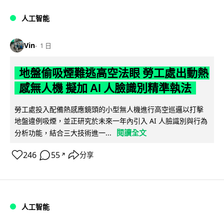
人工智能
Vin
1 日
地盤偷吸煙難逃高空法眼 勞工處出動熱
感無人機 擬加 AI 人臉識別精準執法
勞工處投入配備熱感應鏡頭的小型無人機進行高空巡邏以打擊
地盤違例吸煙，並正研究於未來一年內引入 AI 人臉識別與行為
閱讀全文
分析功能，結合三大技術進一...
246
55
分享
↗
人工智能