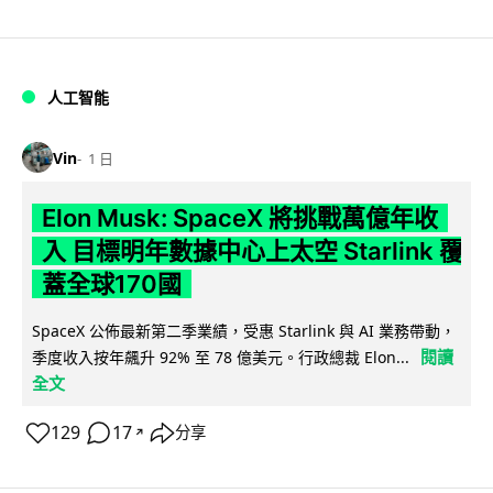
人工智能
Vin
1 日
Elon Musk: SpaceX 將挑戰萬億年收
入 目標明年數據中心上太空 Starlink 覆
蓋全球170國
SpaceX 公佈最新第二季業績，受惠 Starlink 與 AI 業務帶動，
閱讀
季度收入按年飆升 92% 至 78 億美元。行政總裁 Elon...
全文
129
17
分享
↗