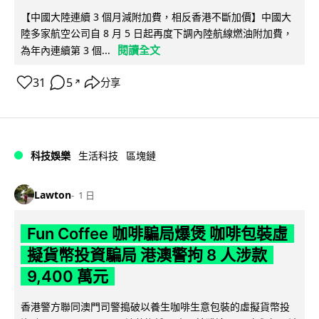
【中國大陸連續 3 個月減附加費，相反香港不斷加價】中國大
陸多家航空公司自 8 月 5 日起再度下調內陸航線燃油附加費，
閱讀全文
為年內連續第 3 個...
31
5
分享
↗
科技娛樂
生活科技
區塊鏈
Lawton
1 日
Fun Coffee 咖啡騙局爆煲 咖啡包裝虛
擬貨幣投資騙局 港澳警拘 8 人涉款
9,400 萬元
香港警方聯同澳門司警搗破以養生咖啡生意包裝的虛擬貨幣投