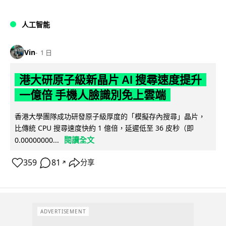
人工智能
Vin
1 日
港大研原子級新晶片 AI 搜尋速度提升
一億倍 手機人臉識別免上雲端
香港大學團隊成功研發原子級厚度的「模擬存內搜尋」晶片，
比傳統 CPU 搜尋速度快約 1 億倍，延遲低至 36 皮秒（即
閱讀全文
0.00000000...
359
81
分享
↗
ADVERTISEMENT