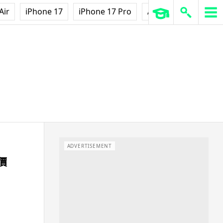
Air
iPhone 17
iPhone 17 Pro
AirPods Pro 3
Ap
ADVERTISEMENT
 價