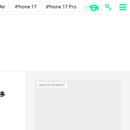
Air
iPhone 17
iPhone 17 Pro
AirPods Pro 3
Ap
ADVERTISEMENT
更多