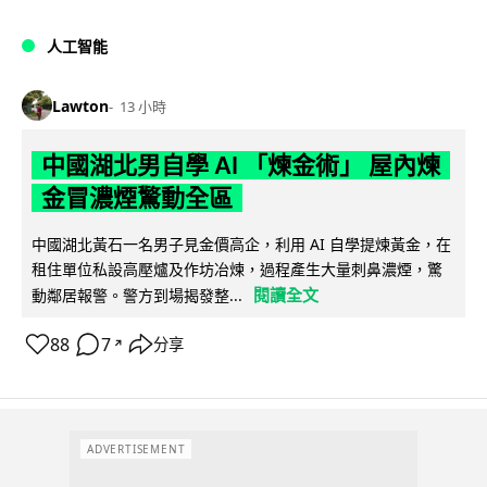
人工智能
Lawton
13 小時
中國湖北男自學 AI 「煉金術」 屋內煉
金冒濃煙驚動全區
中國湖北黃石一名男子見金價高企，利用 AI 自學提煉黃金，在
租住單位私設高壓爐及作坊冶煉，過程產生大量刺鼻濃煙，驚
閱讀全文
動鄰居報警。警方到場揭發整...
88
7
分享
↗
ADVERTISEMENT