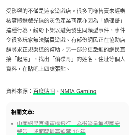
受影響的不僅是這家遊戲店。很多同樣售賣未經審
核實體遊戲光碟的灰色產業商家亦因為「偷碟哥」
這種行為，紛紛下架以避免發生同類型事件，事件
令很多玩家無法購買遊戲。有部份網民正在協助店
舖尋求正規渠道的幫助，另一部分更激進的網民直
接「起底」，找出「偷碟哥」的姓名、住址等個人
資料，在貼吧上四處張貼。
資料來源：
百度貼吧
、
NMIA Gaming
相關文章:
中國網民直播軍機飛行 為衝流量無視國安
警告 或面臨最高監禁 10 年