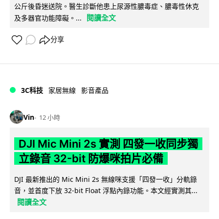
公斤後昏迷送院。醫生診斷他患上尿源性膿毒症、膿毒性休克
閱讀全文
及多器官功能障礙。...
分享
3C科技
家居無線
影音產品
Vin
12 小時
DJI Mic Mini 2s 實測 四發一收同步獨
立錄音 32-bit 防爆咪拍片必備
DJI 最新推出的 Mic Mini 2s 無線咪支援「四發一收」分軌錄
音，並首度下放 32-bit Float 浮點內錄功能。本文經實測其...
閱讀全文