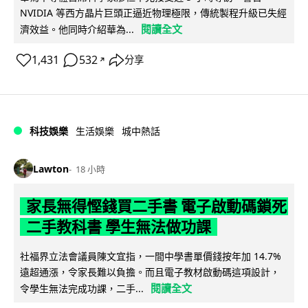
NVIDIA 等西方晶片巨頭正逼近物理極限，傳統製程升級已失經
閱讀全文
濟效益。他同時介紹華為...
1,431
532
分享
↗
科技娛樂
生活娛樂
城中熱話
Lawton
18 小時
家長無得慳錢買二手書 電子啟動碼鎖死
二手教科書 學生無法做功課
社福界立法會議員陳文宜指，一間中學書單價錢按年加 14.7%
遠超通漲，令家長難以負擔。而且電子教材啟動碼這項設計，
閱讀全文
令學生無法完成功課，二手...