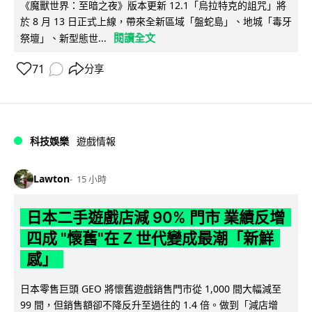
《魔獸世界：至暗之夜》版本更新 12.1「烏拉特克的詛咒」將
於 8 月 13 日正式上線，帶來全新區域「盤蛇島」、地城「毒牙
閱讀全文
祭壇」、新型態世...
71
分享
科技娛樂
遊戲情報
Lawton
15 小時
日本二手遊戲店減 90% 門市 業績反增
四成 "懷舊"在 Z 世代變成最潮「新鮮
感」
日本零售巨頭 GEO 將懷舊遊戲銷售門市從 1,000 間大幅減至
99 間，但銷售額卻不降反升至過往的 1.4 倍。做到「減店增