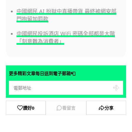
中國網民 AI 扮獄中直播帶貨 最終被網安部
門拘留加罰款
中國網民投訴酒店 WiFi 密碼全部都是大階
「刻意難為消費者」
📮
更多精彩文章每日送到電子郵箱
讚好
0
看留言
分享