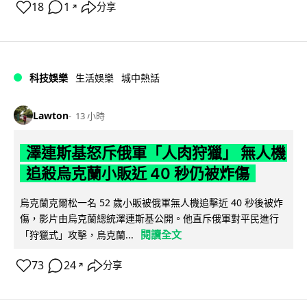
18
1
分享
↗
科技娛樂
生活娛樂
城中熱話
Lawton
13 小時
澤連斯基怒斥俄軍「人肉狩獵」 無人機
追殺烏克蘭小販近 40 秒仍被炸傷
烏克蘭克爾松一名 52 歲小販被俄軍無人機追擊近 40 秒後被炸
傷，影片由烏克蘭總統澤連斯基公開。他直斥俄軍對平民進行
閱讀全文
「狩獵式」攻擊，烏克蘭...
73
24
分享
↗