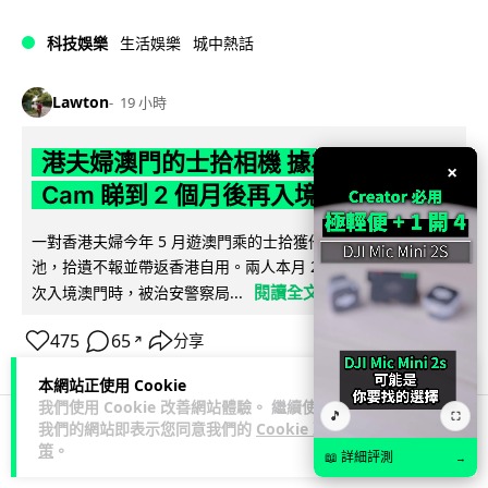
科技娛樂
生活娛樂
城中熱話
Lawton
19 小時
港夫婦澳門的士拾相機 據為己有被的士
×
Cam 睇到 2 個月後再入境被捕
一對香港夫婦今年 5 月遊澳門乘的士拾獲他人遺留相機及電
池，拾遺不報並帶返香港自用。兩人本月 2 日經港珠澳大橋再
閱讀全文
次入境澳門時，被治安警察局...
475
65
分享
↗
本網站正使用 Cookie
我們使用 Cookie 改善網站體驗。 繼續使用
🎵
⛶
我們的網站即表示您同意我們的
Cookie 政
策
。
3C科技
家居無線
📖 詳細評測
→