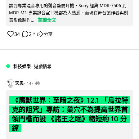
談到專業混音專用的聲音監聽耳機，Sony 經典 MDR-7506 到
MDR-M1 專業錄音室耳機都為人熟悉。而現在舞台製作者與創
閱讀全文
意影像製作...
34
2
分享
↗
科技娛樂
遊戲情報
天恩
14 小時
《魔獸世界：至暗之夜》12.1 「烏拉特
克的詛咒」專訪：巢穴不為提高世界首
領門檻而設 《諸王之眠》縮短約 10 分
鐘