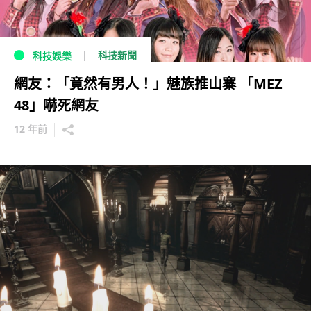
科技新聞
科技娛樂
網友：「竟然有男人！」魅族推山寨 「MEZ
48」嚇死網友
12 年前