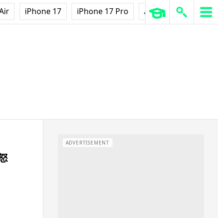
Air
iPhone 17
iPhone 17 Pro
AirPods Pro 3
Ap
ADVERTISEMENT
怒