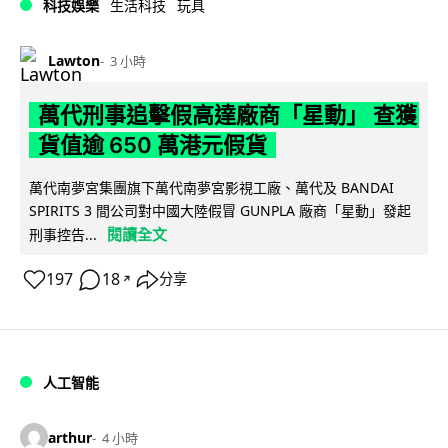
科技娛樂
生活科技
玩具
Lawton
3 小時
萬代刑事追擊假高達廠商「星動」 查獲
貨值逾 650 萬港元假貨
萬代南夢宮集團旗下萬代南夢宮影視工廠、萬代及 BANDAI
SPIRITS 3 間公司對中國大陸假冒 GUNPLA 廠商「星動」發起
閱讀全文
刑事控告...
197
18
分享
↗
人工智能
arthur
4 小時