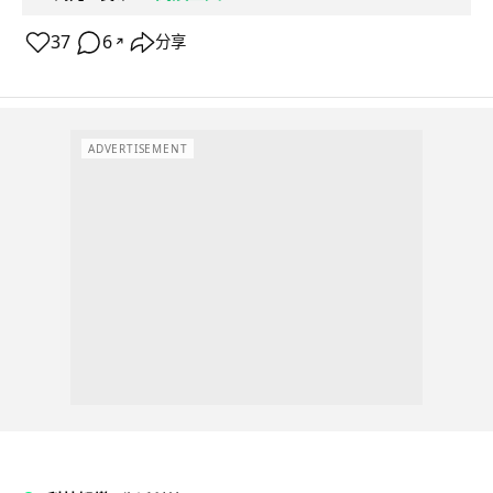
37
6
分享
↗
ADVERTISEMENT