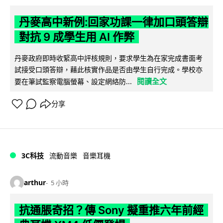
丹麥高中新例:回家功課一律加口頭答辯
對抗 9 成學生用 AI 作弊
丹麥政府即時收緊高中評核規則，要求學生為在家完成書面考
試接受口頭答辯，藉此核實作品是否由學生自行完成。學校亦
閱讀全文
要在筆試監察電腦螢幕、設定網絡防...
分享
3C科技
流動音樂
音樂耳機
arthur
5 小時
抗通脹奇招？傳 Sony 擬重推六年前經