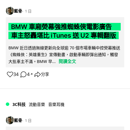
藍骨
1 日
BMW 車廂熒幕強推蜘蛛俠電影廣告
車主怒轟堪比 iTunes 送 U2 專輯翻版
BMW 近日透過無線更新向全球逾 70 個市場車輛中控熒幕推送
《蜘蛛俠：英雄重生》宣傳動畫，啟動車輛即彈出通知，觸發
閱讀全文
大批車主不滿。BMW 早...
34
4
分享
↗
3C科技
流動音樂
音樂耳機
藍骨
1 日