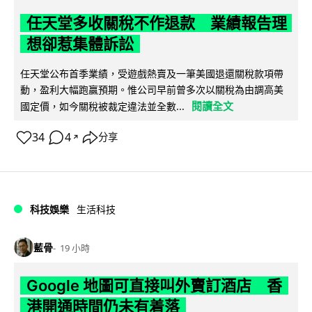
任天堂多收關稅不作退款 業績報告理
想卻惹集體訴訟
任天堂公布首季業績，受遊戲熱賣及一筆美國退還關稅款項帶
動，盈利大幅跑贏預期。惟公司早前曾多次以關稅為由調高美
閱讀全文
國定價，如今關稅被裁定違法並全數...
34
4
分享
↗
科技娛樂
生活科技
藍骨
19 小時
Google 地圖可直接叫外賣訂酒店 香
港開通時間仍未有着落