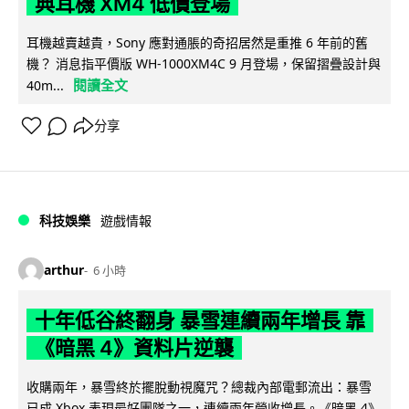
典耳機 XM4 低價登場
耳機越賣越貴，Sony 應對通脹的奇招居然是重推 6 年前的舊
機？ 消息指平價版 WH-1000XM4C 9 月登場，保留摺疊設計與
閱讀全文
40m...
分享
科技娛樂
遊戲情報
arthur
6 小時
十年低谷終翻身 暴雪連續兩年增長 靠
《暗黑 4》資料片逆襲
收購兩年，暴雪終於擺脫動視魔咒？總裁內部電郵流出：暴雪
已成 Xbox 表現最好團隊之一，連續兩年營收增長。《暗黑 4》