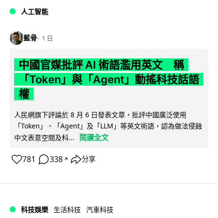
人工智能
藍骨
1 日
中國官媒批評 AI 術語濫用英文 稱
「Token」與「Agent」動搖科技話語
權
人民網旗下評論於 8 月 6 日發表文章，批評中國廣泛使用
「Token」、「Agent」及「LLM」等英文術語，認為做法侵蝕
閱讀全文
中文表意空間及科...
781
338
分享
↗
科技娛樂
生活科技
汽車科技