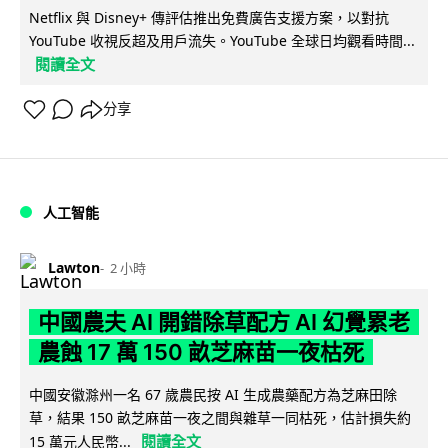
Netflix 與 Disney+ 傳評估推出免費廣告支援方案，以對抗
YouTube 收視反超及用戶流失。YouTube 全球日均觀看時間...
閱讀全文
分享
人工智能
Lawton
2 小時
中國農夫 AI 開錯除草配方 AI 幻覺累老
農蝕 17 萬 150 畝芝麻苗一夜枯死
中國安徽滁州一名 67 歲農民按 AI 生成農藥配方為芝麻田除
草，結果 150 畝芝麻苗一夜之間與雜草一同枯死，估計損失約
閱讀全文
15 萬元人民幣...