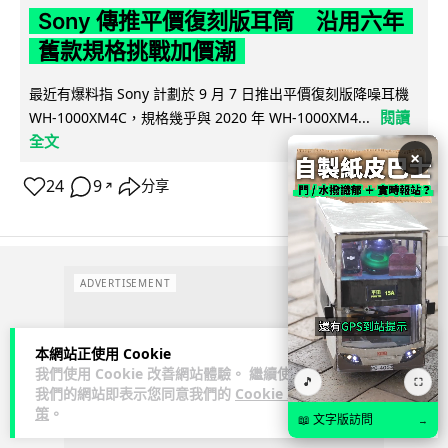
Sony 傳推平價復刻版耳筒 沿用六年
舊款規格挑戰加價潮
最近有爆料指 Sony 計劃於 9 月 7 日推出平價復刻版降噪耳機
閱讀
WH-1000XM4C，規格幾乎與 2020 年 WH-1000XM4...
全文
×
24
9
分享
↗
ADVERTISEMENT
本網站正使用 Cookie
我們使用 Cookie 改善網站體驗。 繼續使用
🎵
⛶
我們的網站即表示您同意我們的
Cookie 政
策
。
📖 文字版訪問
→