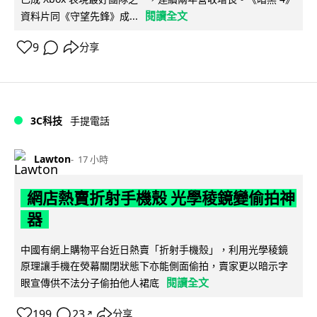
閱讀全文
資料片同《守望先鋒》成...
9
分享
3C科技
手提電話
Lawton
17 小時
網店熱賣折射手機殼 光學稜鏡變偷拍神
器
中國有網上購物平台近日熱賣「折射手機殼」，利用光學稜鏡
原理讓手機在熒幕關閉狀態下亦能側面偷拍，賣家更以暗示字
閱讀全文
眼宣傳供不法分子偷拍他人裙底
199
23
分享
↗