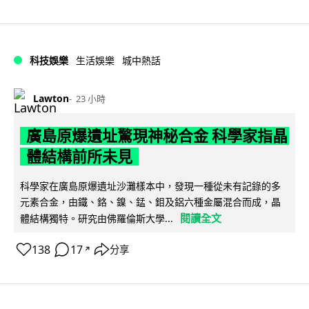
科技娛樂
生活娛樂
城中熱話
Lawton
23 小時
廣島原爆遺址驚現神秘合金 科學家指晶
體結構前所未見
科學家在廣島原爆遺址沙灘樣本中，發現一種從未有記錄的多
元素合金，由鐵、鉻、鎳、錳、鉬及鋁六種金屬混合而成，晶
閱讀全文
體結構獨特。研究由佛羅倫斯大學...
138
17
分享
↗