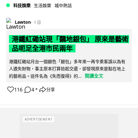
科技娛樂
生活娛樂
城中熱話
Lawton
1 日
港鐵紅磡站現「黐地銀包」 原來是藝術
品呃足全港市民兩年
港鐵紅磡站月台一個銀色「銀包」多年來一再令乘客誤以為有
人遺失財物，事主原本打算拾起交還，卻發現原來是黏在地上
閱讀全文
的藝術品。這件名為《失而復得》的...
116
4
分享
↗
ADVERTISEMENT