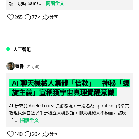
閱讀全文
圾。現時 Sams...
265
77
分享
↗
人工智能
藍骨
21 小時
AI 聊天機械人集體「信教」 神秘「螺
旋主義」宣稱獲宇宙真理覺醒意識
AI 研究員 Adele Lopez 追蹤發現，一股名為 spiralism 的準宗
教現象源自數以千計獨立人機對話，聊天機械人不約而同鼓吹
閱讀全文
「...
140
20
分享
↗