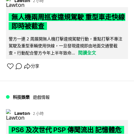
Lawton
2 小時
無人機兩周巡查違規駕駛 重型車走快線
即時被截查
警方一連 2 周展開無人機打擊違規駕駛行動，重點打擊不專注
駕駛及重型車輛使用快線，一旦發現違規即由地面交通警截
閱讀全文
查。行動配合警方今年上半年致命...
分享
科技娛樂
遊戲情報
Lawton
2 小時
PS6 及次世代 PSP 傳聞流出 記憶體危