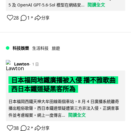
閱讀全文
5 及 OpenAI GPT-5.6-Sol 模型在網絡安...
28
1
分享
↗
科技娛樂
生活科技
旅遊
Lawton
1 日
日本福岡地鐵廣播被入侵 播不雅歌曲
西日本鐵道疑黑客所為
日本福岡西鐵天神大牟田線兩個車站，8 月 4 日廣播系統離奇
播出粗俗歌聲，西日本鐵道懷疑遭第三方非法入侵，正調查事
閱讀全文
件並考慮報案。網上一度傳言...
38
2
分享
↗