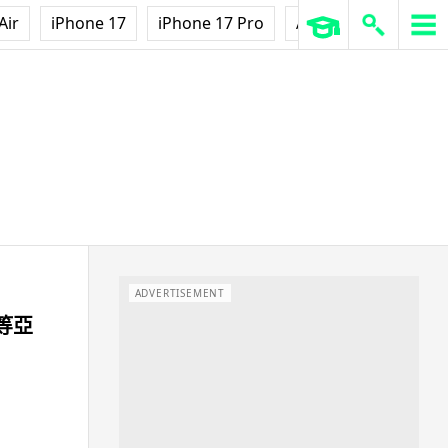
Air
iPhone 17
iPhone 17 Pro
AirPods Pro 3
Ap
ADVERTISEMENT
等亞