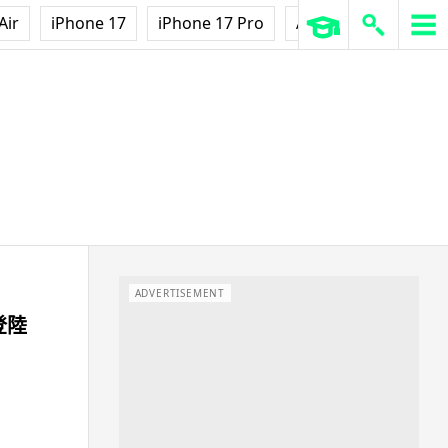
Air
iPhone 17
iPhone 17 Pro
AirPods Pro 3
Ap
ADVERTISEMENT
登陸