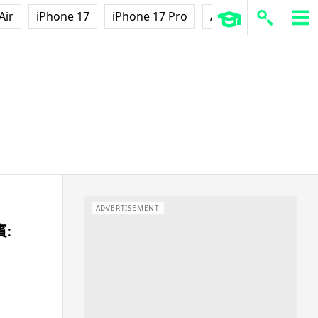
Air
iPhone 17
iPhone 17 Pro
AirPods Pro 3
Ap
ADVERTISEMENT
賓: