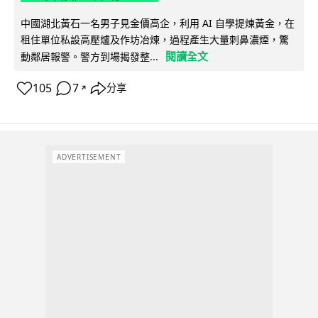
中國湖北黃石一名男子見金價高企，利用 AI 自學提煉黃金，在
租住單位私設高壓爐及作坊冶煉，過程產生大量刺鼻濃煙，驚
閱讀全文
動鄰居報警。警方到場揭發整...
105
7
分享
↗
ADVERTISEMENT