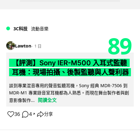
3C科技
流動音樂
89
Lawton
1 日
【評測】Sony IER-M500 入耳式監聽
耳機：現場拍攝、後製監聽與人聲利器
談到專業混音專用的聲音監聽耳機，Sony 經典 MDR-7506 到
MDR-M1 專業錄音室耳機都為人熟悉。而現在舞台製作者與創
閱讀全文
意影像製作...
36
4
分享
↗