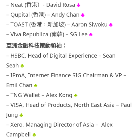
– Neat (香港）- David Rosa
♣
– Qupital (香港) – Andy Chan
♣
– TOAST (香港，新加坡) – Aaron Siwoku
♣
– Viva Republica (南韓) – SG Lee
♣
亞洲金融科技策動領袖：
– HSBC, Head of Digital Experience – Sean
Seah
♣
– IProA, Internet Finance SIG Chairman & VP –
Emil Chan
♣
– TNG Wallet – Alex Kong
♣
– VISA, Head of Products, North East Asia – Paul
Jung
♣
– Xero, Managing Director of Asia – Alex
Campbell
♣