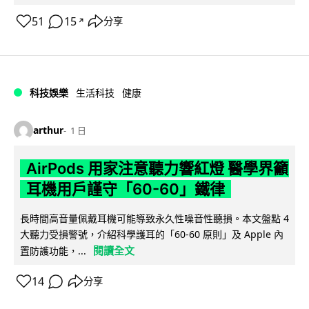
51
15
分享
↗
科技娛樂
生活科技
健康
arthur
1 日
AirPods 用家注意聽力響紅燈 醫學界籲
耳機用戶謹守「60-60」鐵律
長時間高音量佩戴耳機可能導致永久性噪音性聽損。本文盤點 4
大聽力受損警號，介紹科學護耳的「60-60 原則」及 Apple 內
閱讀全文
置防護功能，...
14
分享