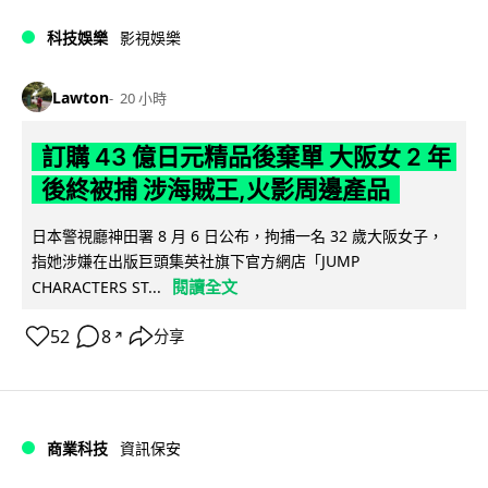
科技娛樂
影視娛樂
Lawton
20 小時
訂購 43 億日元精品後棄單 大阪女 2 年
後終被捕 涉海賊王,火影周邊產品
日本警視廳神田署 8 月 6 日公布，拘捕一名 32 歲大阪女子，
指她涉嫌在出版巨頭集英社旗下官方網店「JUMP
閱讀全文
CHARACTERS ST...
52
8
分享
↗
商業科技
資訊保安