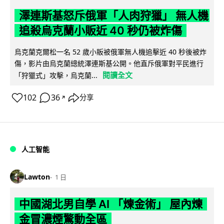
澤連斯基怒斥俄軍「人肉狩獵」 無人機
追殺烏克蘭小販近 40 秒仍被炸傷
烏克蘭克爾松一名 52 歲小販被俄軍無人機追擊近 40 秒後被炸
傷，影片由烏克蘭總統澤連斯基公開。他直斥俄軍對平民進行
閱讀全文
「狩獵式」攻擊，烏克蘭...
102
36
分享
↗
人工智能
Lawton
1 日
中國湖北男自學 AI 「煉金術」 屋內煉
金冒濃煙驚動全區