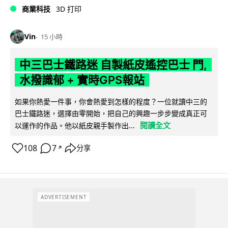
商業科技
3D 打印
Vin
15 小時
中三巴士鐵路迷 自製紙皮遙控巴士 門,
水撥識郁 + 實時GPS報站
如果你熱愛一件事，你會熱愛到怎樣的程度？一位就讀中三的
巴士鐵路迷，選擇由零開始，把自己的興趣一步步變成真正可
閱讀全文
以運作的作品。他以紙皮親手製作出...
108
7
分享
↗
ADVERTISEMENT