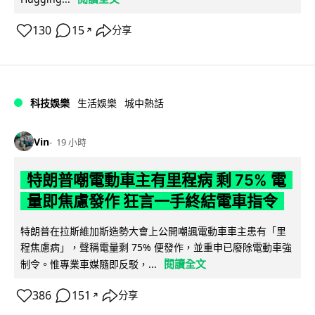
130
15
分享
↗
科技娛樂
生活娛樂
城中熱話
Vin
19 小時
特朗普嘲電動車主有里程病 剩 75% 電
量即焦慮發作 狂言一手終結電車指令
特朗普在拉斯維加斯造勢大會上公開嘲諷電動車車主患有「里
程焦慮病」，聲稱電量剩 75% 便發作，並重申已廢除電動車強
閱讀全文
制令。惟專業車媒隨即反駁，...
386
151
分享
↗