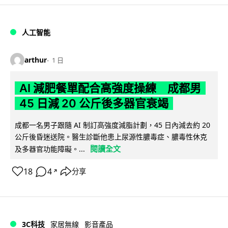
人工智能
arthur
1 日
AI 減肥餐單配合高強度操練 成都男
45 日減 20 公斤後多器官衰竭
成都一名男子跟隨 AI 制訂高強度減脂計劃，45 日內減去約 20
公斤後昏迷送院。醫生診斷他患上尿源性膿毒症、膿毒性休克
閱讀全文
及多器官功能障礙。...
18
4
分享
↗
3C科技
家居無線
影音產品