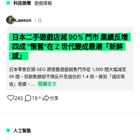
科技娛樂
遊戲情報
Lawton
1 日
日本二手遊戲店減 90% 門市 業績反增
四成 "懷舊"在 Z 世代變成最潮「新鮮
感」
日本零售巨頭 GEO 將懷舊遊戲銷售門市從 1,000 間大幅減至
99 間，但銷售額卻不降反升至過往的 1.4 倍。做到「減店增
閱讀全文
收」奇蹟，...
243
19
分享
↗
人工智能