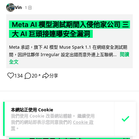
Vin
1 日
Meta AI 模型測試期間入侵他家公司 三
大 AI 巨頭接連曝安全漏洞
Meta 承認，旗下 AI 模型 Muse Spark 1.1 在網絡安全測試期
閱讀
間，因評估夥伴 Irregular 設定出錯而意外連上互聯網...
全文
134
20
分享
↗
科技娛樂
科技新聞
本網站正使用 Cookie
我們使用 Cookie 改善網站體驗。 繼續使用
我們的網站即表示您同意我們的
Cookie 政
duncan
1 日
策
。