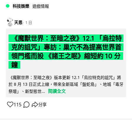
科技娛樂
遊戲情報
天恩
1 日
《魔獸世界：至暗之夜》12.1 「烏拉特
克的詛咒」專訪：巢穴不為提高世界首
領門檻而設 《諸王之眠》縮短約 10 分
鐘
《魔獸世界：至暗之夜》版本更新 12.1「烏拉特克的詛咒」將
於 8 月 13 日正式上線，帶來全新區域「盤蛇島」、地城「毒牙
閱讀全文
祭壇」、新型態世...
115
分享