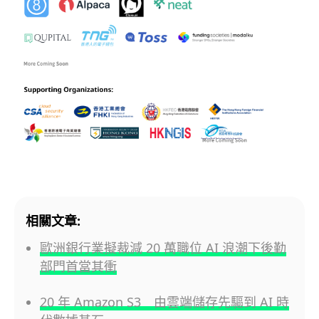
相關文章:
歐洲銀行業擬裁減 20 萬職位 AI 浪潮下後勤
部門首當其衝
20 年 Amazon S3 由雲端儲存先驅到 AI 時