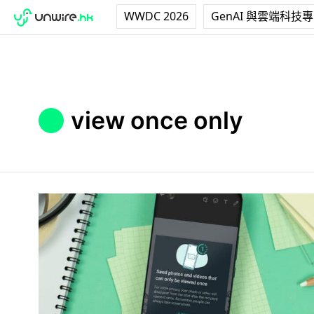
WWDC 2026
GenAI 與雲端科技
view once only