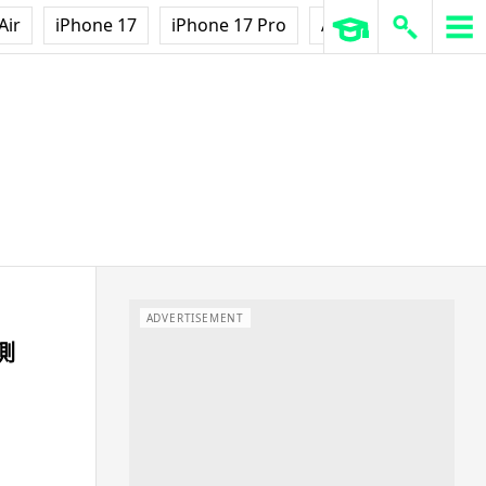
Air
iPhone 17
iPhone 17 Pro
AirPods Pro 3
Ap
ADVERTISEMENT
測