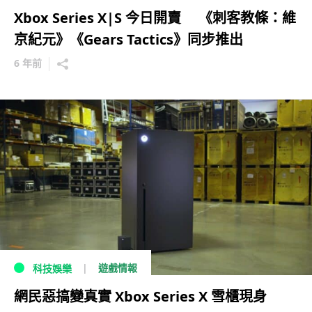
Xbox Series X|S 今日開賣 《刺客教條：維
京紀元》《Gears Tactics》同步推出
6 年前
遊戲情報
科技娛樂
網民惡搞變真實 Xbox Series X 雪櫃現身