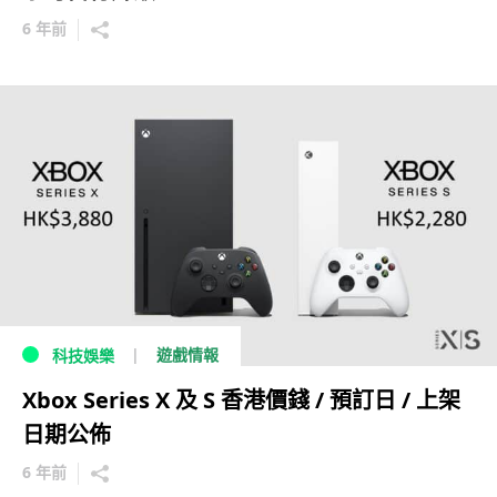
6 年前
遊戲情報
科技娛樂
Xbox Series X 及 S 香港價錢 / 預訂日 / 上架
日期公佈
6 年前