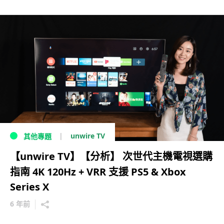
unwire TV
其他專題
【unwire TV】【分析】 次世代主機電視選購
指南 4K 120Hz + VRR 支援 PS5 & Xbox
Series X
6 年前