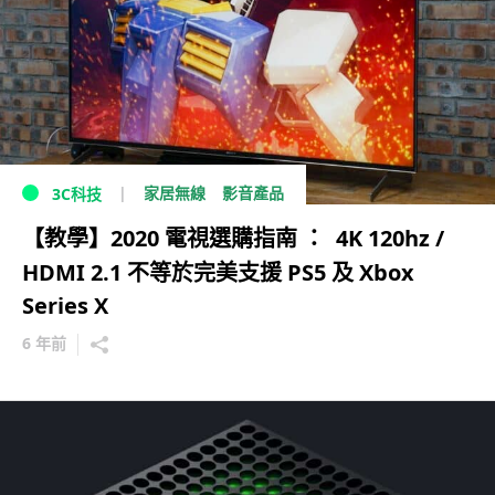
家居無線
影音產品
3C科技
【教學】2020 電視選購指南 ： 4K 120hz /
HDMI 2.1 不等於完美支援 PS5 及 Xbox
Series X
6 年前