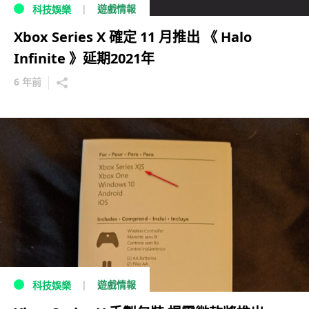
遊戲情報
科技娛樂
Xbox Series X 確定 11 月推出 《 Halo
Infinite 》延期2021年
6 年前
遊戲情報
科技娛樂