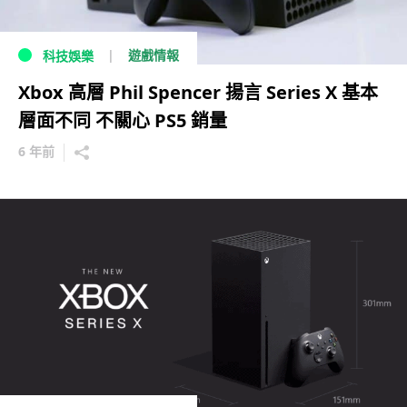
遊戲情報
科技娛樂
Xbox 高層 Phil Spencer 揚言 Series X 基本
層面不同 不關心 PS5 銷量
6 年前