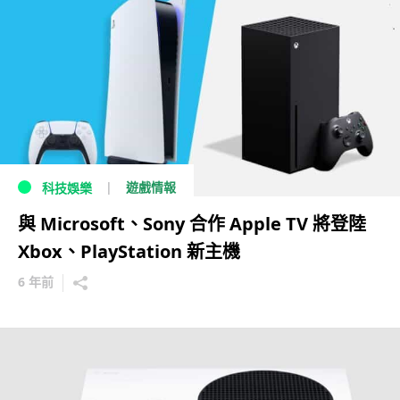
遊戲情報
科技娛樂
與 Microsoft、Sony 合作 Apple TV 將登陸
Xbox、PlayStation 新主機
6 年前