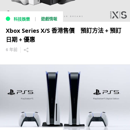
遊戲情報
科技娛樂
Xbox Series X/S 香港售價 預訂方法 + 預訂
日期 + 優惠
6 年前