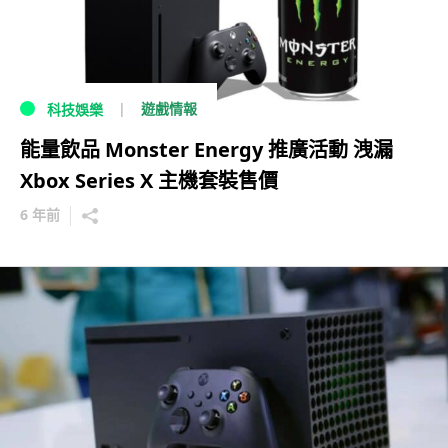
遊戲情報
科技娛樂
能量飲品 Monster Energy 推廣活動 洩漏
Xbox Series X 主機套裝售價
6 年前