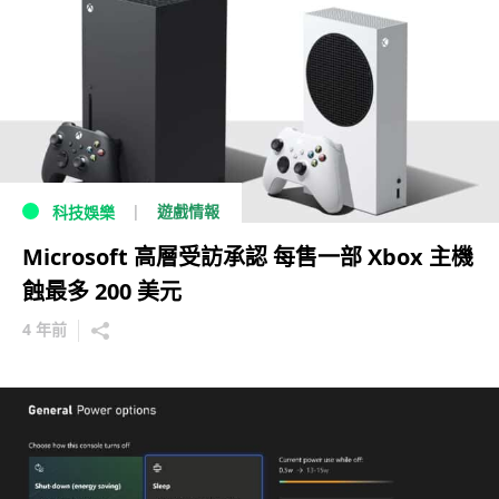
遊戲情報
科技娛樂
Microsoft 高層受訪承認 每售一部 Xbox 主機
蝕最多 200 美元
4 年前