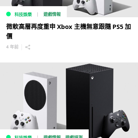
遊戲情報
科技娛樂
微軟高層再度重申 Xbox 主機無意跟隨 PS5 加
價
4 年前
遊戲情報
遊戲評測
科技娛樂