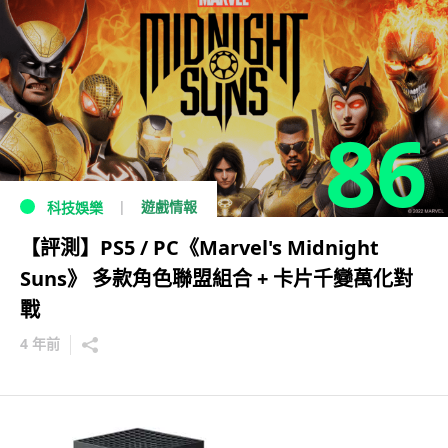
86
遊戲情報
科技娛樂
【評測】PS5 / PC《Marvel's Midnight
Suns》 多款角色聯盟組合 + 卡片千變萬化對
戰
4 年前