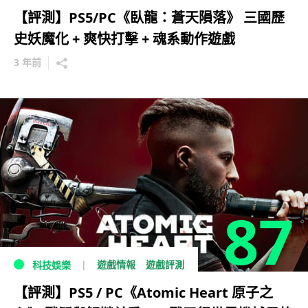
【評測】PS5/PC《臥龍：蒼天隕落》 三國歷
史妖魔化 + 爽快打擊 + 魂系動作遊戲
3 年前
87
遊戲情報
遊戲評測
科技娛樂
【評測】PS5 / PC《Atomic Heart 原子之