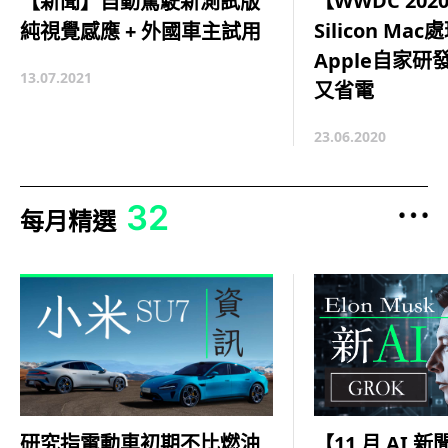
【WWDC 2020
【新聞】自動駕駛新測試版
Silicon M
純視覺感應 + 外國車主試用
Apple自家研
13.07.2021
又省電
23.06.2020
32
每月精選
【11 月 AI 新
研究指電動車初期不比燃油