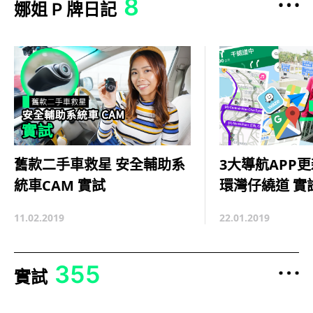
8
娜姐 P 牌日記
3大導航APP
舊款二手車救星 安全輔助系
環灣仔繞道 實
統車CAM 實試
22.01.2019
11.02.2019
355
實試