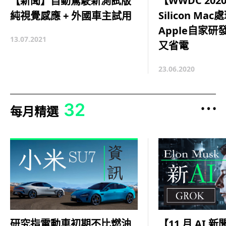
【WWDC 2020
【新聞】自動駕駛新測試版
Silicon M
純視覺感應 + 外國車主試用
Apple自家研
13.07.2021
又省電
23.06.2020
32
每月精選
【11 月 AI 新
研究指電動車初期不比燃油