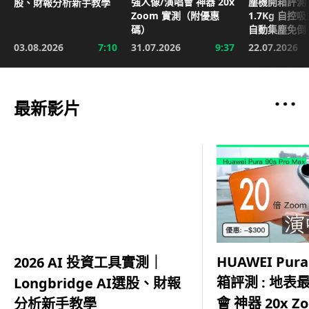
強人像/演唱會 神器 20x
塵機開箱評測 
股、財報分析新手教學
Zoom 實測（附優惠
1.7Kg 自控
碼）
自動集塵免倒
03.08.2026
7:10
31.07.2026
9:37
22.07.2026
最新影片
HUAWEI Pura
2026 AI 投資工具實測｜
箱評測 : 地表
Longbridge AI選股、財報
會 神器 20x 
分析新手教學