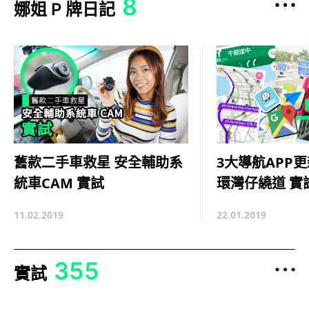
8
娜姐 P 牌日記
3大導航APP
舊款二手車救星 安全輔助系
環灣仔繞道 實
統車CAM 實試
22.01.2019
11.02.2019
355
實試