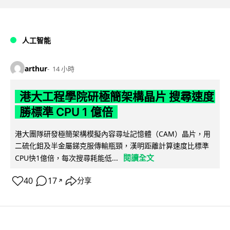
人工智能
arthur
14 小時
港大工程學院研極簡架構晶片 搜尋速度
勝標準 CPU 1 億倍
港大團隊研發極簡架構模擬內容尋址記憶體（CAM）晶片，用
二硫化鉬及半金屬銻克服傳輸瓶頸，漢明距離計算速度比標準
閱讀全文
CPU快1億倍，每次搜尋耗能低...
40
17
分享
↗