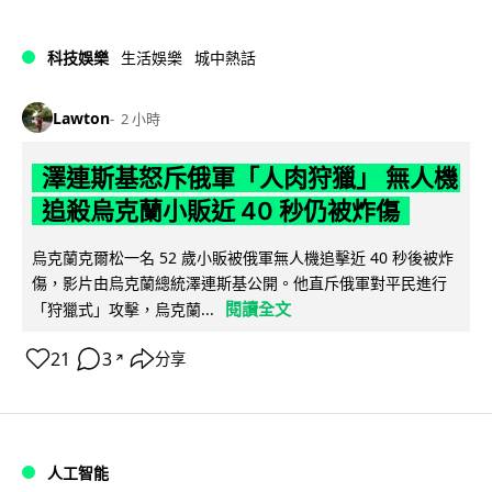
科技娛樂
生活娛樂
城中熱話
Lawton
2 小時
澤連斯基怒斥俄軍「人肉狩獵」 無人機
追殺烏克蘭小販近 40 秒仍被炸傷
烏克蘭克爾松一名 52 歲小販被俄軍無人機追擊近 40 秒後被炸
傷，影片由烏克蘭總統澤連斯基公開。他直斥俄軍對平民進行
閱讀全文
「狩獵式」攻擊，烏克蘭...
21
3
分享
↗
人工智能