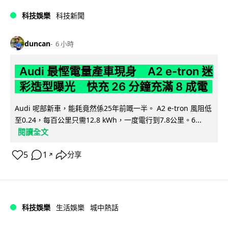
科技娛樂
科技新聞
duncan
6 小時
Audi 最慳電量產車現身 A2 e-tron 迷
彩造型曝光 快充 26 分鐘充滿 8 成電
Audi 呢部新車，能耗竟然係25年前嘅一半。 A2 e-tron 風阻低
至0.24，每百公里只需12.8 kWh，一度電行到7.8公里。6...
閱讀全文
5
1
分享
↗
科技娛樂
生活娛樂
城中熱話