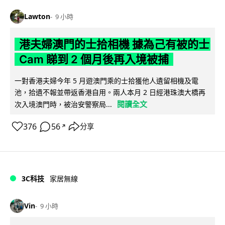
Lawton
9 小時
港夫婦澳門的士拾相機 據為己有被的士
Cam 睇到 2 個月後再入境被捕
一對香港夫婦今年 5 月遊澳門乘的士拾獲他人遺留相機及電
池，拾遺不報並帶返香港自用。兩人本月 2 日經港珠澳大橋再
閱讀全文
次入境澳門時，被治安警察局...
376
56
分享
↗
3C科技
家居無線
Vin
9 小時