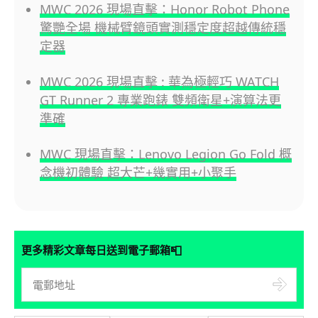
MWC 2026 現場直擊：Honor Robot Phone
驚艷全場 機械臂鏡頭實測穩定度超越傳統穩
定器
MWC 2026 現場直擊 : 華為極輕巧 WATCH
GT Runner 2 專業跑錶 雙頻衛星+演算法更
準確
MWC 現場直擊：Lenovo Legion Go Fold 概
念機初體驗 超大芒+幾實用+小聚手
📮
更多精彩文章每日送到電子郵箱