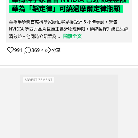
華為「韜定律」可繞過摩爾定律瓶頸
華為半導體首席科學家廖恒罕見接受近 5 小時專訪，警告
NVIDIA 等西方晶片巨頭正逼近物理極限，傳統製程升級已失經
閱讀全文
濟效益。他同時介紹華為...
991
369
分享
↗
ADVERTISEMENT