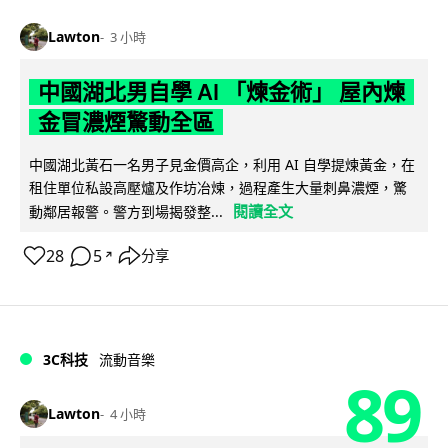
Lawton
3 小時
中國湖北男自學 AI 「煉金術」 屋內煉
金冒濃煙驚動全區
中國湖北黃石一名男子見金價高企，利用 AI 自學提煉黃金，在
租住單位私設高壓爐及作坊冶煉，過程產生大量刺鼻濃煙，驚
閱讀全文
動鄰居報警。警方到場揭發整...
28
5
分享
↗
3C科技
流動音樂
89
Lawton
4 小時