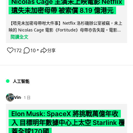
Nicolas Cage 主演未上映電影 Netflix
遺失未加密母帶 被索償 8.19 億港元
【唔見未加密母帶咁大件事】Netflix 洛杉磯辦公室被竊，未上
映的 Nicolas Cage 電影《Fortitude》母帶亦告失蹤。電影...
閱讀全文
172
10
分享
↗
人工智能
Vin
1 日
Elon Musk: SpaceX 將挑戰萬億年收
入 目標明年數據中心上太空 Starlink 覆
蓋全球170國