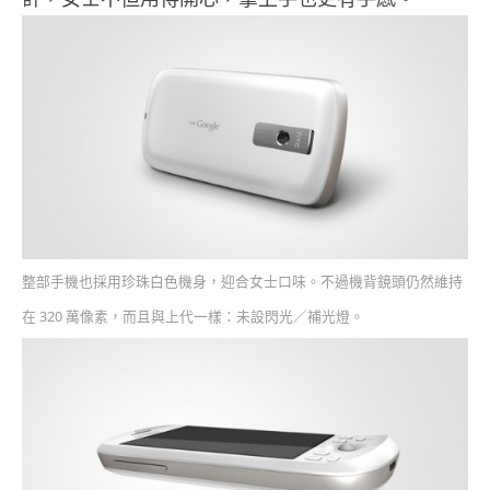
整部手機也採用珍珠白色機身，迎合女士口味。不過機背鏡頭仍然維持
在 320 萬像素，而且與上代一樣：未設閃光／補光燈。