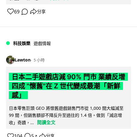
69
分享
科技娛樂
遊戲情報
Lawton
5 小時
日本二手遊戲店減 90% 門市 業績反增
四成 "懷舊"在 Z 世代變成最潮「新鮮
感」
日本零售巨頭 GEO 將懷舊遊戲銷售門市從 1,000 間大幅減至
99 間，但銷售額卻不降反升至過往的 1.4 倍。做到「減店增
閱讀全文
收」奇蹟，...
104
5
分享
↗