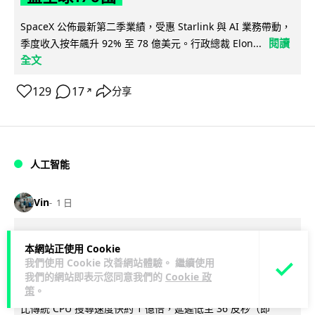
SpaceX 公佈最新第二季業績，受惠 Starlink 與 AI 業務帶動，
閱讀
季度收入按年飆升 92% 至 78 億美元。行政總裁 Elon...
全文
129
17
分享
↗
人工智能
Vin
1 日
港大研原子級新晶片 AI 搜尋速度提升
本網站正使用 Cookie
一億倍 手機人臉識別免上雲端
我們使用 Cookie 改善網站體驗。 繼續使用
我們的網站即表示您同意我們的
Cookie 政
策
。
香港大學團隊成功研發原子級厚度的「模擬存內搜尋」晶片，
比傳統 CPU 搜尋速度快約 1 億倍，延遲低至 36 皮秒（即