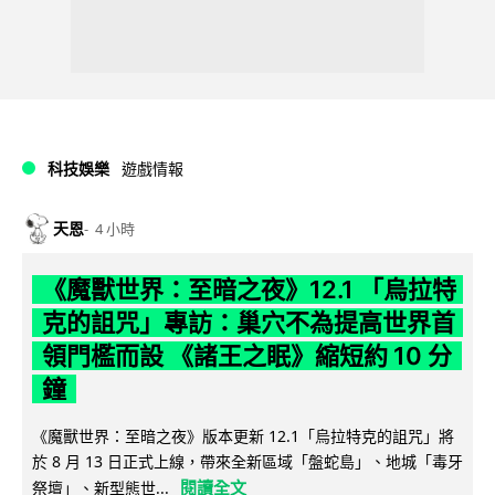
科技娛樂
遊戲情報
天恩
4 小時
《魔獸世界：至暗之夜》12.1 「烏拉特
克的詛咒」專訪：巢穴不為提高世界首
領門檻而設 《諸王之眠》縮短約 10 分
鐘
《魔獸世界：至暗之夜》版本更新 12.1「烏拉特克的詛咒」將
於 8 月 13 日正式上線，帶來全新區域「盤蛇島」、地城「毒牙
閱讀全文
祭壇」、新型態世...