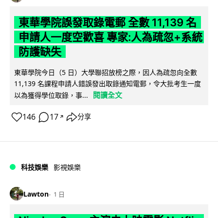
東華學院誤發取錄電郵 全數 11,139 名
申請人一度空歡喜 專家:人為疏忽+系統
防護缺失
東華學院今日（5 日）大學聯招放榜之際，因人為疏忽向全數
11,139 名課程申請人錯誤發出取錄通知電郵，令大批考生一度
閱讀全文
以為獲得學位取錄，事...
146
17
分享
↗
科技娛樂
影視娛樂
Lawton
1 日