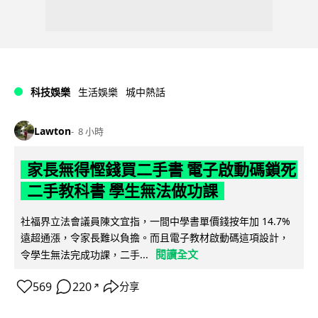
科技娛樂
生活娛樂
城中熱話
Lawton
8 小時
家長無得慳錢買二手書 電子啟動碼鎖死
二手教科書 學生無法做功課
社福界立法會議員陳文宜指，一間中學書單價錢按年加 14.7%
遠超通漲，令家長難以負擔。而且電子教材啟動碼這項設計，
閱讀全文
令學生無法完成功課，二手...
569
220
分享
↗