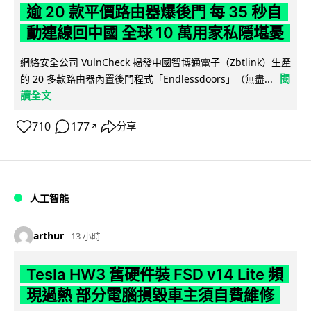
逾 20 款平價路由器爆後門 每 35 秒自
動連線回中國 全球 10 萬用家私隱堪憂
網絡安全公司 VulnCheck 揭發中國智博通電子（Zbtlink）生產
閱
的 20 多款路由器內置後門程式「Endlessdoors」（無盡...
讀全文
710
177
分享
↗
人工智能
arthur
13 小時
Tesla HW3 舊硬件裝 FSD v14 Lite 頻
現過熱 部分電腦損毀車主須自費維修