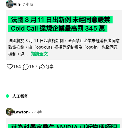
Vin
7 小時
法國 8 月 11 日出新例 未經同意嚴禁
Cold Call 違規企業最高罰 345 萬
法國將於 8 月 11 日起實施新例，全面禁止企業未經消費者同意
致電推銷，由「opt-out」拒接登記制轉為「opt-in」先徵同意
閱讀全文
機制。違...
164
16
分享
↗
人工智能
Lawton
7 小時
華為科學家警告 NVIDIA 已近物理極限