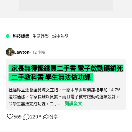
科技娛樂
生活娛樂
城中熱話
Lawton
12 小時
家長無得慳錢買二手書 電子啟動碼鎖死
二手教科書 學生無法做功課
社福界立法會議員陳文宜指，一間中學書單價錢按年加 14.7%
遠超通漲，令家長難以負擔。而且電子教材啟動碼這項設計，
閱讀全文
令學生無法完成功課，二手...
569
220
分享
↗