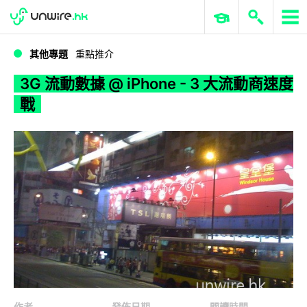
WWDC 2026
GenAI 與雲端科技專區
ERP 與商業 AI
3G 流動數據 @ iPhone - 3 大流動商速度戰
其他專題
重點推介
3G 流動數據 @ iPhone - 3 大流動商速度
戰
作者
發佈日期
閱讀時間