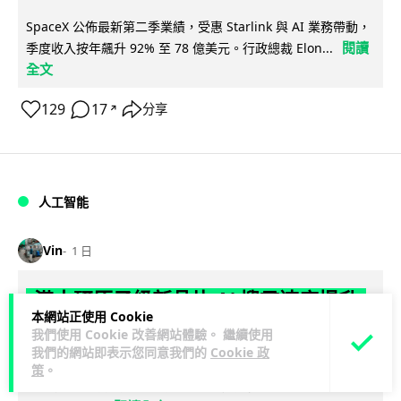
SpaceX 公佈最新第二季業績，受惠 Starlink 與 AI 業務帶動，
閱讀
季度收入按年飆升 92% 至 78 億美元。行政總裁 Elon...
全文
129
17
分享
↗
人工智能
Vin
1 日
港大研原子級新晶片 AI 搜尋速度提升
本網站正使用 Cookie
一億倍 手機人臉識別免上雲端
我們使用 Cookie 改善網站體驗。 繼續使用
我們的網站即表示您同意我們的
Cookie 政
香港大學團隊成功研發原子級厚度的「模擬存內搜尋」晶片，
策
。
比傳統 CPU 搜尋速度快約 1 億倍，延遲低至 36 皮秒（即