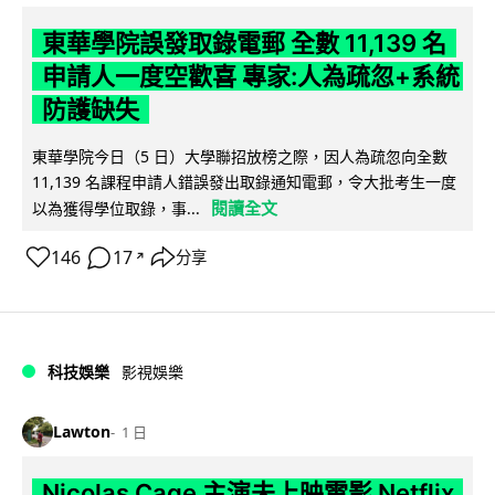
東華學院誤發取錄電郵 全數 11,139 名
申請人一度空歡喜 專家:人為疏忽+系統
防護缺失
東華學院今日（5 日）大學聯招放榜之際，因人為疏忽向全數
11,139 名課程申請人錯誤發出取錄通知電郵，令大批考生一度
閱讀全文
以為獲得學位取錄，事...
146
17
分享
↗
科技娛樂
影視娛樂
Lawton
1 日
Nicolas Cage 主演未上映電影 Netflix