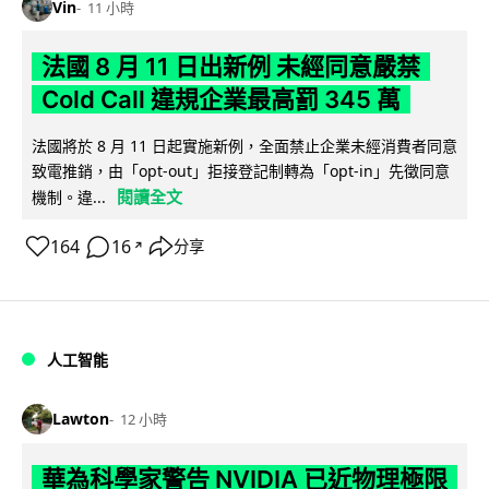
Vin
11 小時
法國 8 月 11 日出新例 未經同意嚴禁
Cold Call 違規企業最高罰 345 萬
法國將於 8 月 11 日起實施新例，全面禁止企業未經消費者同意
致電推銷，由「opt-out」拒接登記制轉為「opt-in」先徵同意
閱讀全文
機制。違...
164
16
分享
↗
人工智能
Lawton
12 小時
華為科學家警告 NVIDIA 已近物理極限