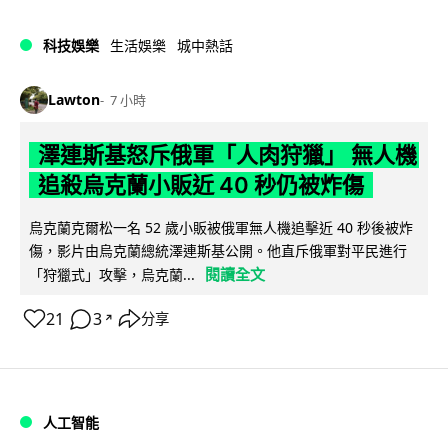
科技娛樂
生活娛樂
城中熱話
Lawton
7 小時
澤連斯基怒斥俄軍「人肉狩獵」 無人機
追殺烏克蘭小販近 40 秒仍被炸傷
烏克蘭克爾松一名 52 歲小販被俄軍無人機追擊近 40 秒後被炸
傷，影片由烏克蘭總統澤連斯基公開。他直斥俄軍對平民進行
閱讀全文
「狩獵式」攻擊，烏克蘭...
21
3
分享
↗
人工智能