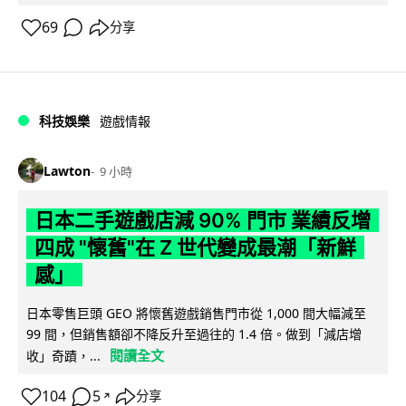
69
分享
科技娛樂
遊戲情報
Lawton
9 小時
日本二手遊戲店減 90% 門市 業績反增
四成 "懷舊"在 Z 世代變成最潮「新鮮
感」
日本零售巨頭 GEO 將懷舊遊戲銷售門市從 1,000 間大幅減至
99 間，但銷售額卻不降反升至過往的 1.4 倍。做到「減店增
閱讀全文
收」奇蹟，...
104
5
分享
↗