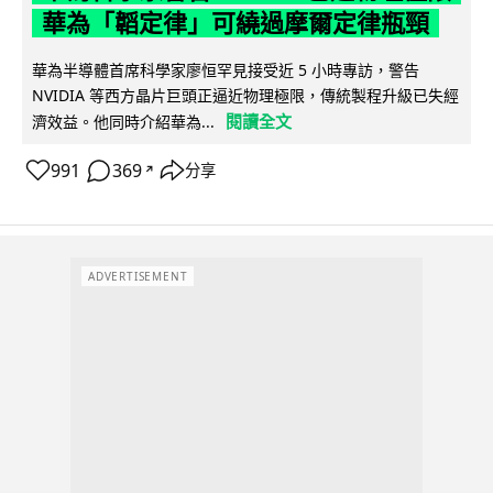
華為「韜定律」可繞過摩爾定律瓶頸
華為半導體首席科學家廖恒罕見接受近 5 小時專訪，警告
NVIDIA 等西方晶片巨頭正逼近物理極限，傳統製程升級已失經
閱讀全文
濟效益。他同時介紹華為...
991
369
分享
↗
ADVERTISEMENT