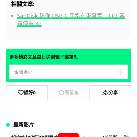
相關文章:
SanDisk 迷你 USB-C 手指在港發售 1TB 容
量僅重 3g
📮
更多精彩文章每日送到電子郵箱
讚好
0
看留言
分享
最新影片