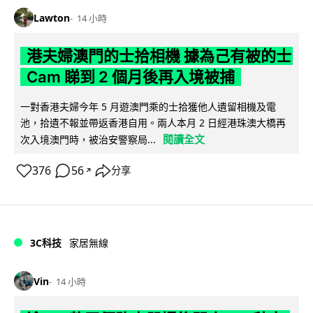
Lawton
14 小時
港夫婦澳門的士拾相機 據為己有被的士
Cam 睇到 2 個月後再入境被捕
一對香港夫婦今年 5 月遊澳門乘的士拾獲他人遺留相機及電
池，拾遺不報並帶返香港自用。兩人本月 2 日經港珠澳大橋再
閱讀全文
次入境澳門時，被治安警察局...
376
56
分享
↗
3C科技
家居無線
Vin
14 小時