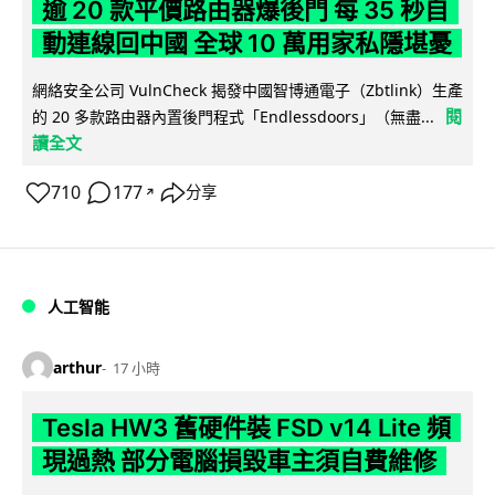
逾 20 款平價路由器爆後門 每 35 秒自
動連線回中國 全球 10 萬用家私隱堪憂
網絡安全公司 VulnCheck 揭發中國智博通電子（Zbtlink）生產
閱
的 20 多款路由器內置後門程式「Endlessdoors」（無盡...
讀全文
710
177
分享
↗
人工智能
arthur
17 小時
Tesla HW3 舊硬件裝 FSD v14 Lite 頻
現過熱 部分電腦損毀車主須自費維修