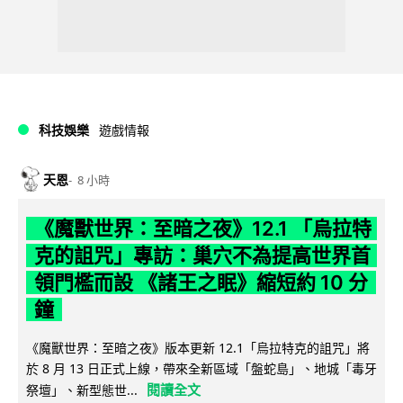
科技娛樂
遊戲情報
天恩
8 小時
《魔獸世界：至暗之夜》12.1 「烏拉特
克的詛咒」專訪：巢穴不為提高世界首
領門檻而設 《諸王之眠》縮短約 10 分
鐘
《魔獸世界：至暗之夜》版本更新 12.1「烏拉特克的詛咒」將
於 8 月 13 日正式上線，帶來全新區域「盤蛇島」、地城「毒牙
閱讀全文
祭壇」、新型態世...