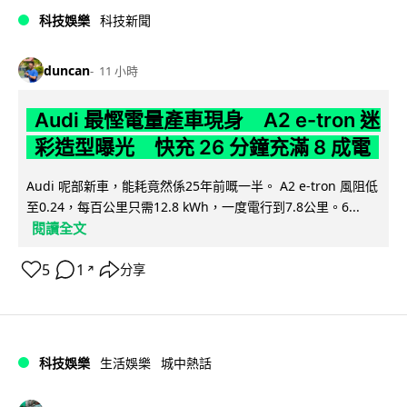
科技娛樂
科技新聞
duncan
11 小時
Audi 最慳電量產車現身 A2 e-tron 迷
彩造型曝光 快充 26 分鐘充滿 8 成電
Audi 呢部新車，能耗竟然係25年前嘅一半。 A2 e-tron 風阻低
至0.24，每百公里只需12.8 kWh，一度電行到7.8公里。6...
閱讀全文
5
1
分享
↗
科技娛樂
生活娛樂
城中熱話