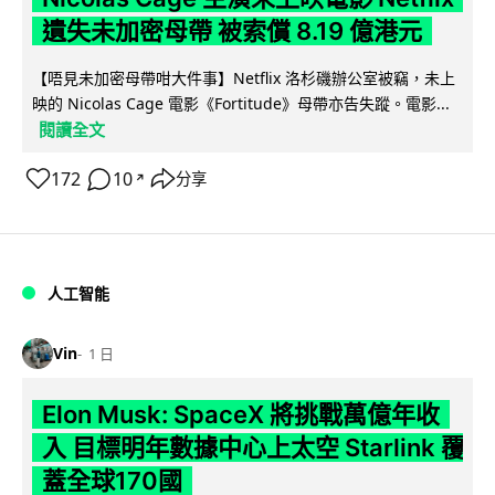
遺失未加密母帶 被索償 8.19 億港元
【唔見未加密母帶咁大件事】Netflix 洛杉磯辦公室被竊，未上
映的 Nicolas Cage 電影《Fortitude》母帶亦告失蹤。電影...
閱讀全文
172
10
分享
↗
人工智能
Vin
1 日
Elon Musk: SpaceX 將挑戰萬億年收
入 目標明年數據中心上太空 Starlink 覆
蓋全球170國