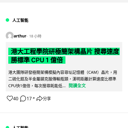
人工智能
arthur
18 小時
港大工程學院研極簡架構晶片 搜尋速度
勝標準 CPU 1 億倍
港大團隊研發極簡架構模擬內容尋址記憶體（CAM）晶片，用
二硫化鉬及半金屬銻克服傳輸瓶頸，漢明距離計算速度比標準
閱讀全文
CPU快1億倍，每次搜尋耗能低...
40
17
分享
↗
人工智能