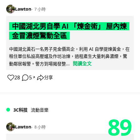
Lawton
7 小時
中國湖北男自學 AI 「煉金術」 屋內煉
金冒濃煙驚動全區
中國湖北黃石一名男子見金價高企，利用 AI 自學提煉黃金，在
租住單位私設高壓爐及作坊冶煉，過程產生大量刺鼻濃煙，驚
閱讀全文
動鄰居報警。警方到場揭發整...
28
5
分享
↗
3C科技
流動音樂
89
Lawton
8 小時