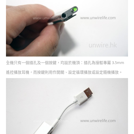
全機只有一個插孔及一個按鍵，均設於機頂：插孔為接駁專屬 3.5mm
遙控播放耳機，而按鍵則用作開關、設定循環播放或設定隨機播放。