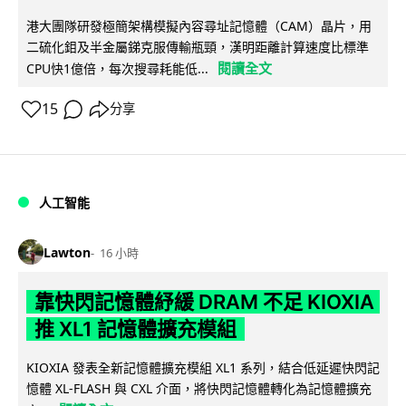
港大團隊研發極簡架構模擬內容尋址記憶體（CAM）晶片，用
二硫化鉬及半金屬銻克服傳輸瓶頸，漢明距離計算速度比標準
閱讀全文
CPU快1億倍，每次搜尋耗能低...
15
分享
人工智能
Lawton
16 小時
靠快閃記憶體紓緩 DRAM 不足 KIOXIA
推 XL1 記憶體擴充模組
KIOXIA 發表全新記憶體擴充模組 XL1 系列，結合低延遲快閃記
憶體 XL-FLASH 與 CXL 介面，將快閃記憶體轉化為記憶體擴充