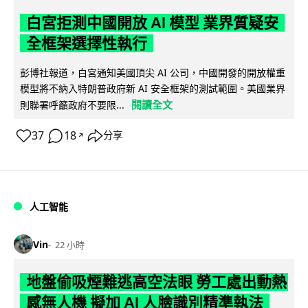
白宮拒測中國開放 AI 模型 業界質疑安
全框架選擇性執行
彭博社報道，白宮通知美國頂尖 AI 公司，中國開發的開放權重
模型將不納入特朗普政府新 AI 安全框架的測試範圍。美國業界
閱讀全文
則聯署呼籲政府不要限...
37
18
分享
↗
人工智能
Vin
22 小時
地盤偷吸煙難逃高空法眼 勞工處出動熱
感無人機 擬加 AI 人臉識別精準執法