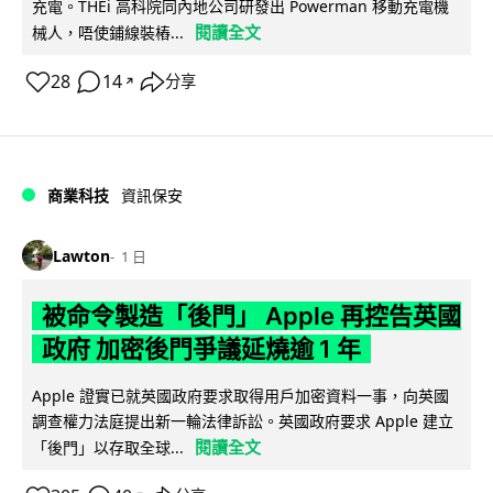
充電。THEi 高科院同內地公司研發出 Powerman 移動充電機
閱讀全文
械人，唔使鋪線裝樁...
28
14
分享
↗
商業科技
資訊保安
Lawton
1 日
被命令製造「後門」 Apple 再控告英國
政府 加密後門爭議延燒逾 1 年
Apple 證實已就英國政府要求取得用戶加密資料一事，向英國
調查權力法庭提出新一輪法律訴訟。英國政府要求 Apple 建立
閱讀全文
「後門」以存取全球...