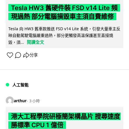
Tesla HW3 舊硬件裝 FSD v14 Lite 頻
現過熱 部分電腦損毀車主須自費維修
Tesla 向 HW3 舊車款推送 FSD v14 Lite 系統，引發大量車主反
映自動駕駛電腦嚴重過熱，部分更觸發高溫保護甚至直接燒
閱讀全文
毀，須...
分享
人工智能
arthur
3 小時
港大工程學院研極簡架構晶片 搜尋速度
勝標準 CPU 1 億倍