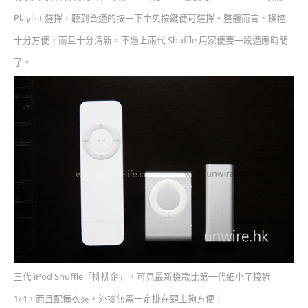
Playlist 選擇，聽到合適的按一下中央按鍵便可選擇。整體而言，操控
十分方便，而且十分清新。不過上兩代 Shuffle 用家便要一段適應時間
了。
三代 iPod Shuffle「排排企」，可見最新機款比第一代細小了接近
1/4，而且配備衣夾，外攜無需一定掛在頸上夠方便！