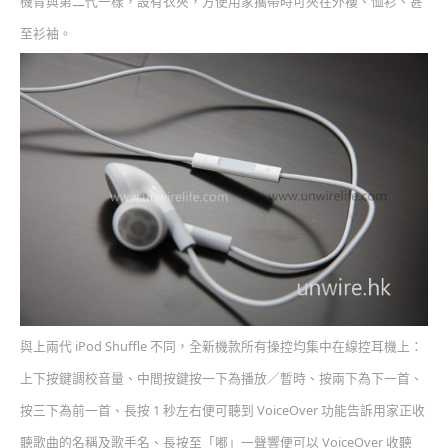
機背與第二代一樣，設有衣夾，方便用家攜帶時可夾在外褸、恤衫、甚
至衫袖。
與上兩代 iPod Shuffle 不同，全新機款所有操控均集中在線控耳機上：
上下按鍵調校音量、中間按鍵按一下為播放／暫時、按兩下為下一首、
按三下為前一首、長按 1 秒左右便可聽到 VoiceOver 功能告訴用家正收
聽歌曲的名稱及歌手名、長按至「嘟」一聲響便可以 VoiceOver 收聽