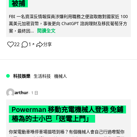
被捕
FBI 一名資深反情報探員涉嫌利用職務之便盜取敵對國家近 100
萬美元加密貨幣，事後更向 ChatGPT 諮詢理財及移民葡萄牙方
閱讀全文
案，最終因...
22
1
分享
↗
科技娛樂
生活科技
機械人
arthur
1 日
Powerman 移動充電機械人登港 免鋪
樁為的士小巴「送電上門」
你架電動車喺停車場搵唔到樁？有個機械人會自己行過嚟幫你