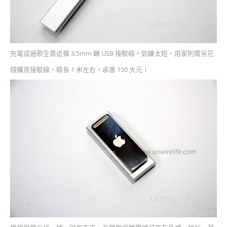
充電或過歌全靠這條 3.5mm 轉 USB 接駁線。如嫌太短，用家則需另花
錢購買接駁線，線長 1 米左右，承惠 150 大元！