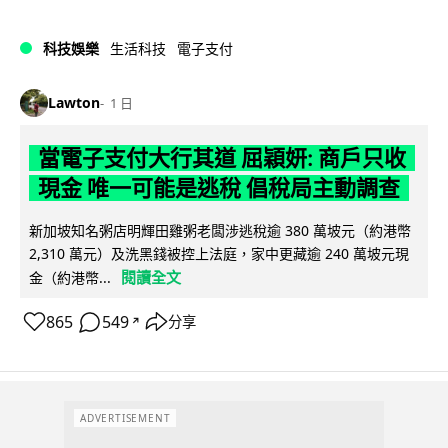
科技娛樂
生活科技
電子支付
Lawton
1 日
當電子支付大行其道 屈穎妍: 商戶只收
現金 唯一可能是逃稅 倡稅局主動調查
新加坡知名粥店明輝田雞粥老闆涉逃稅逾 380 萬坡元（約港幣
2,310 萬元）及洗黑錢被控上法庭，家中更藏逾 240 萬坡元現
閱讀全文
金（約港幣...
865
549
分享
↗
ADVERTISEMENT