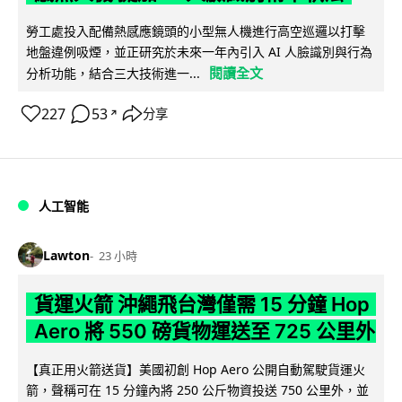
勞工處投入配備熱感應鏡頭的小型無人機進行高空巡邏以打擊
地盤違例吸煙，並正研究於未來一年內引入 AI 人臉識別與行為
閱讀全文
分析功能，結合三大技術進一...
227
53
分享
↗
人工智能
Lawton
23 小時
貨運火箭 沖繩飛台灣僅需 15 分鐘 Hop
Aero 將 550 磅貨物運送至 725 公里外
【真正用火箭送貨】美國初創 Hop Aero 公開自動駕駛貨運火
箭，聲稱可在 15 分鐘內將 250 公斤物資投送 750 公里外，並