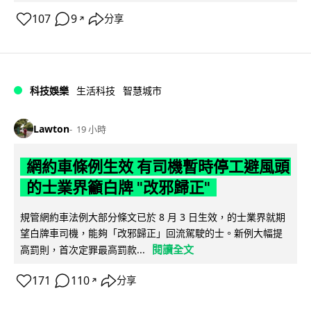
107
9
分享
↗
科技娛樂
生活科技
智慧城市
Lawton
19 小時
網約車條例生效 有司機暫時停工避風頭
的士業界籲白牌 "改邪歸正"
規管網約車法例大部分條文已於 8 月 3 日生效，的士業界就期
望白牌車司機，能夠「改邪歸正」回流駕駛的士。新例大幅提
閱讀全文
高罰則，首次定罪最高罰款...
171
110
分享
↗