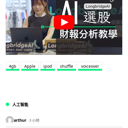
4gb
Apple
ipod
shuffle
voiceover
人工智能
arthur
3 小時