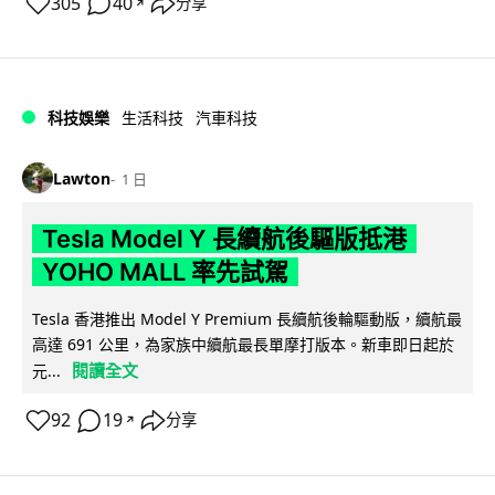
305
40
分享
↗
科技娛樂
生活科技
汽車科技
Lawton
1 日
Tesla Model Y 長續航後驅版抵港
YOHO MALL 率先試駕
Tesla 香港推出 Model Y Premium 長續航後輪驅動版，續航最
高達 691 公里，為家族中續航最長單摩打版本。新車即日起於
閱讀全文
元...
92
19
分享
↗