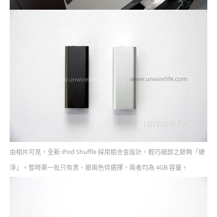
由相片可見，全新 iPod Shuffle 採用鋁合金設計，輕巧細部之餘夠「硬
淨」。暫時第一批只有黑、銀兩色供選擇，兩者均為 4GB 容量。