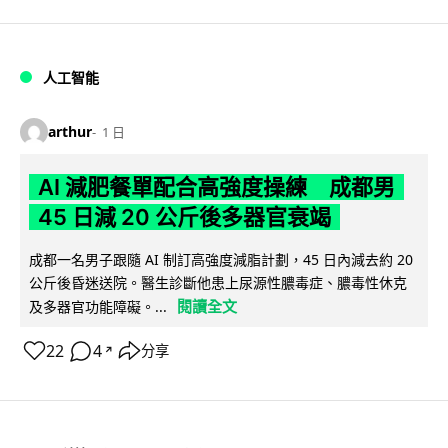
人工智能
arthur
1 日
AI 減肥餐單配合高強度操練 成都男
45 日減 20 公斤後多器官衰竭
成都一名男子跟隨 AI 制訂高強度減脂計劃，45 日內減去約 20
公斤後昏迷送院。醫生診斷他患上尿源性膿毒症、膿毒性休克
閱讀全文
及多器官功能障礙。...
22
4
分享
↗