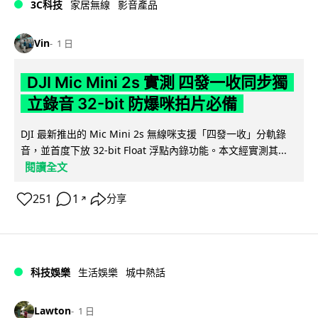
3C科技
家居無線
影音產品
Vin
1 日
DJI Mic Mini 2s 實測 四發一收同步獨
立錄音 32-bit 防爆咪拍片必備
DJI 最新推出的 Mic Mini 2s 無線咪支援「四發一收」分軌錄
音，並首度下放 32-bit Float 浮點內錄功能。本文經實測其...
閱讀全文
251
1
分享
↗
科技娛樂
生活娛樂
城中熱話
Lawton
1 日