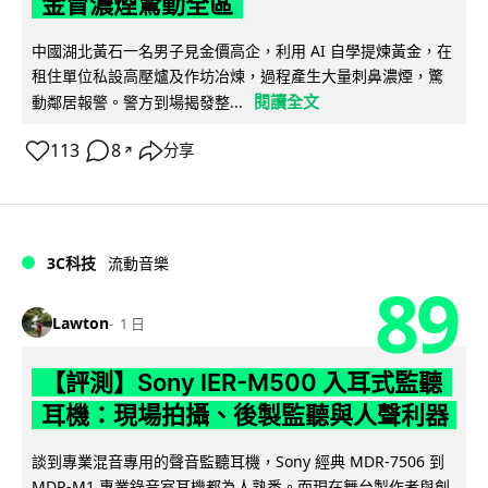
金冒濃煙驚動全區
中國湖北黃石一名男子見金價高企，利用 AI 自學提煉黃金，在
租住單位私設高壓爐及作坊冶煉，過程產生大量刺鼻濃煙，驚
閱讀全文
動鄰居報警。警方到場揭發整...
113
8
分享
↗
3C科技
流動音樂
89
Lawton
1 日
【評測】Sony IER-M500 入耳式監聽
耳機：現場拍攝、後製監聽與人聲利器
談到專業混音專用的聲音監聽耳機，Sony 經典 MDR-7506 到
MDR-M1 專業錄音室耳機都為人熟悉。而現在舞台製作者與創