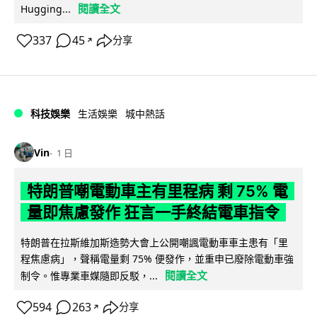
閱讀全文
Hugging...
337
45
分享
↗
科技娛樂
生活娛樂
城中熱話
Vin
1 日
特朗普嘲電動車主有里程病 剩 75% 電
量即焦慮發作 狂言一手終結電車指令
特朗普在拉斯維加斯造勢大會上公開嘲諷電動車車主患有「里
程焦慮病」，聲稱電量剩 75% 便發作，並重申已廢除電動車強
閱讀全文
制令。惟專業車媒隨即反駁，...
594
263
分享
↗