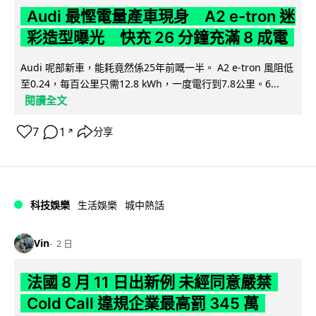
Audi 最慳電量產車現身 A2 e-tron 迷
彩造型曝光 快充 26 分鐘充滿 8 成電
Audi 呢部新車，能耗竟然係25年前嘅一半。 A2 e-tron 風阻低
至0.24，每百公里只需12.8 kWh，一度電行到7.8公里。6...
閱讀全文
7
1
分享
↗
科技娛樂
生活娛樂
城中熱話
Vin
2 日
法國 8 月 11 日出新例 未經同意嚴禁
Cold Call 違規企業最高罰 345 萬