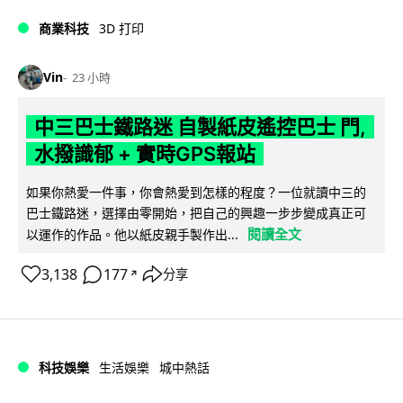
商業科技
3D 打印
Vin
23 小時
中三巴士鐵路迷 自製紙皮遙控巴士 門,
水撥識郁 + 實時GPS報站
如果你熱愛一件事，你會熱愛到怎樣的程度？一位就讀中三的
巴士鐵路迷，選擇由零開始，把自己的興趣一步步變成真正可
閱讀全文
以運作的作品。他以紙皮親手製作出...
3,138
177
分享
↗
科技娛樂
生活娛樂
城中熱話