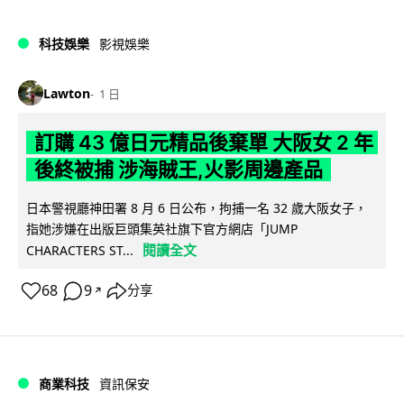
科技娛樂
影視娛樂
Lawton
1 日
訂購 43 億日元精品後棄單 大阪女 2 年
後終被捕 涉海賊王,火影周邊產品
日本警視廳神田署 8 月 6 日公布，拘捕一名 32 歲大阪女子，
指她涉嫌在出版巨頭集英社旗下官方網店「JUMP
閱讀全文
CHARACTERS ST...
68
9
分享
↗
商業科技
資訊保安