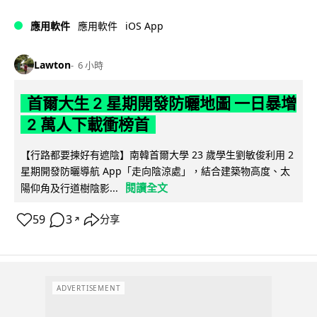
iOS App
應用軟件
應用軟件
Lawton
6 小時
首爾大生 2 星期開發防曬地圖 一日暴增
2 萬人下載衝榜首
【行路都要揀好有遮陰】南韓首爾大學 23 歲學生劉敏俊利用 2
星期開發防曬導航 App「走向陰涼處」，結合建築物高度、太
閱讀全文
陽仰角及行道樹陰影...
59
3
分享
↗
ADVERTISEMENT