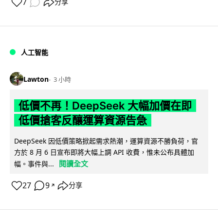
7
分享
人工智能
Lawton
3 小時
低價不再！DeepSeek 大幅加價在即
低價搶客反釀運算資源告急
DeepSeek 因低價策略掀起需求熱潮，運算資源不勝負荷，官
方於 8 月 6 日宣布即將大幅上調 API 收費，惟未公布具體加
閱讀全文
幅。事件與...
27
9
分享
↗