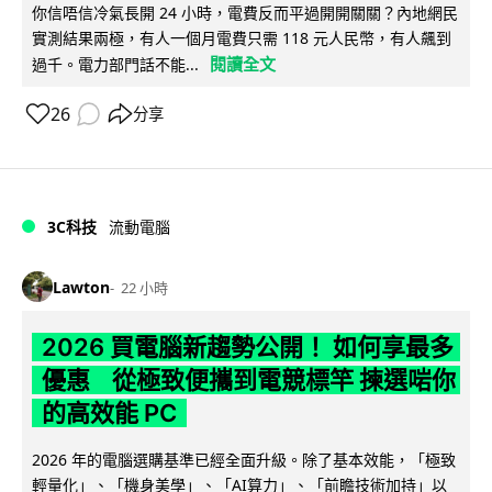
你信唔信冷氣長開 24 小時，電費反而平過開開關關？內地網民
實測結果兩極，有人一個月電費只需 118 元人民幣，有人飆到
閱讀全文
過千。電力部門話不能...
26
分享
3C科技
流動電腦
Lawton
22 小時
2026 買電腦新趨勢公開！ 如何享最多
優惠 從極致便攜到電競標竿 揀選啱你
的高效能 PC
2026 年的電腦選購基準已經全面升級。除了基本效能，「極致
輕量化」、「機身美學」、「AI算力」、「前瞻技術加持」以