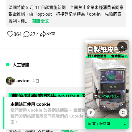
法國將於 8 月 11 日起實施新例，全面禁止企業未經消費者同意
致電推銷，由「opt-out」拒接登記制轉為「opt-in」先徵同意
閱讀全文
機制。違...
364
27
分享
↗
×
人工智能
Lawton
2 日
華為科學家警告 NVIDIA 已近物理極限
本網站正使用 Cookie
華為「韜定律」可繞過摩爾定律瓶頸
我們使用 Cookie 改善網站體驗。 繼續使用
🎵
⛶
我們的網站即表示您同意我們的
Cookie 政
華為半導體首席科學家廖恒罕見接受近 5 小時專訪，警告
策
。
📖 文字版訪問
→
NVIDIA 等西方晶片巨頭正逼近物理極限，傳統製程升級已失經
閱讀全文