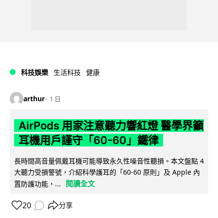
科技娛樂
生活科技
健康
arthur
1 日
AirPods 用家注意聽力響紅燈 醫學界籲
耳機用戶謹守「60-60」鐵律
長時間高音量佩戴耳機可能導致永久性噪音性聽損。本文盤點 4
大聽力受損警號，介紹科學護耳的「60-60 原則」及 Apple 內
閱讀全文
置防護功能，...
20
分享