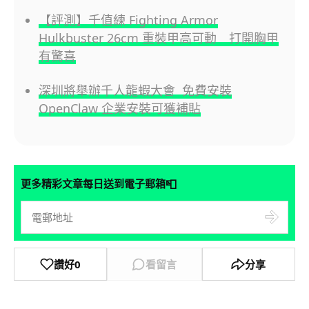
【評測】千值練 Fighting Armor
Hulkbuster 26cm 重裝甲高可動 打開胸甲
有驚喜
深圳將舉辦千人龍蝦大會 免費安裝
OpenClaw 企業安裝可獲補貼
📮
更多精彩文章每日送到電子郵箱
讚好
0
看留言
分享