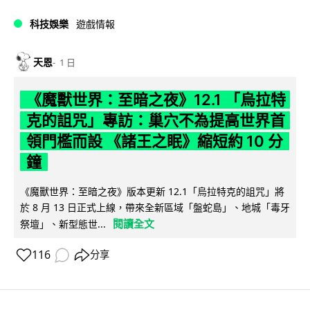
科技娛樂
遊戲情報
天恩
1 日
《魔獸世界：至暗之夜》12.1 「烏拉特
克的詛咒」專訪：巢穴不為提高世界首
領門檻而設 《諸王之眠》縮短約 10 分
鐘
《魔獸世界：至暗之夜》版本更新 12.1「烏拉特克的詛咒」將
於 8 月 13 日正式上線，帶來全新區域「盤蛇島」、地城「毒牙
閱讀全文
祭壇」、新型態世...
116
分享