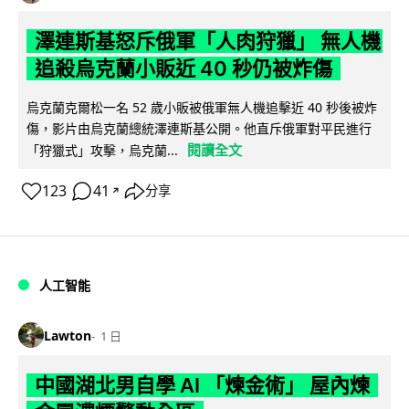
澤連斯基怒斥俄軍「人肉狩獵」 無人機
追殺烏克蘭小販近 40 秒仍被炸傷
烏克蘭克爾松一名 52 歲小販被俄軍無人機追擊近 40 秒後被炸
傷，影片由烏克蘭總統澤連斯基公開。他直斥俄軍對平民進行
閱讀全文
「狩獵式」攻擊，烏克蘭...
123
41
分享
↗
人工智能
Lawton
1 日
中國湖北男自學 AI 「煉金術」 屋內煉