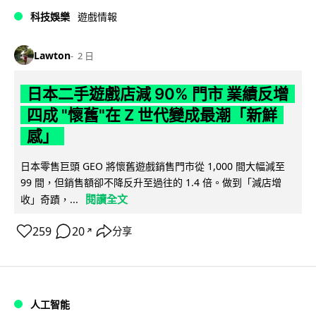
科技娛樂
遊戲情報
Lawton
2 日
日本二手遊戲店減 90% 門市 業績反增
四成 "懷舊"在 Z 世代變成最潮「新鮮
感」
日本零售巨頭 GEO 將懷舊遊戲銷售門市從 1,000 間大幅減至
99 間，但銷售額卻不降反升至過往的 1.4 倍。做到「減店增
閱讀全文
收」奇蹟，...
259
20
分享
↗
人工智能