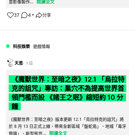
閱讀全文
意影像製作...
37
4
分享
↗
科技娛樂
遊戲情報
天恩
1 日
《魔獸世界：至暗之夜》12.1 「烏拉特
克的詛咒」專訪：巢穴不為提高世界首
領門檻而設 《諸王之眠》縮短約 10 分
鐘
《魔獸世界：至暗之夜》版本更新 12.1「烏拉特克的詛咒」將
於 8 月 13 日正式上線，帶來全新區域「盤蛇島」、地城「毒牙
閱讀全文
祭壇」、新型態世...