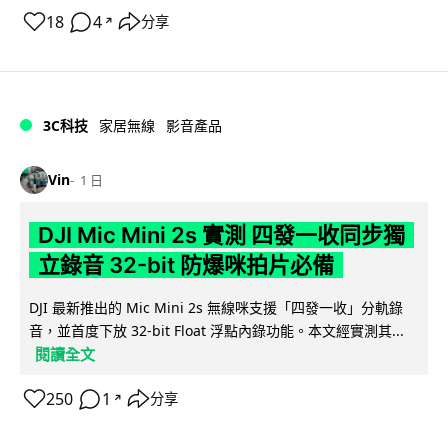
18
4
分享
↗
3C科技
家居無線
影音產品
Vin
1 日
DJI Mic Mini 2s 實測 四發一收同步獨
立錄音 32-bit 防爆咪拍片必備
DJI 最新推出的 Mic Mini 2s 無線咪支援「四發一收」分軌錄
音，並首度下放 32-bit Float 浮點內錄功能。本文經實測其...
閱讀全文
250
1
分享
↗