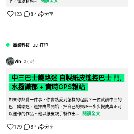
閱讀全文
下，僅憑藉與...
123
8
分享
↗
商業科技
3D 打印
Vin
2 小時
中三巴士鐵路迷 自製紙皮遙控巴士 門,
水撥識郁 + 實時GPS報站
如果你熱愛一件事，你會熱愛到怎樣的程度？一位就讀中三的
巴士鐵路迷，選擇由零開始，把自己的興趣一步步變成真正可
閱讀全文
以運作的作品。他以紙皮親手製作出...
179
8
分享
↗