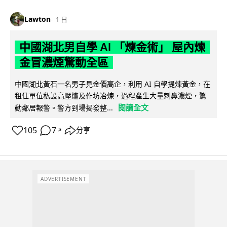
Lawton
1 日
中國湖北男自學 AI 「煉金術」 屋內煉
金冒濃煙驚動全區
中國湖北黃石一名男子見金價高企，利用 AI 自學提煉黃金，在
租住單位私設高壓爐及作坊冶煉，過程產生大量刺鼻濃煙，驚
閱讀全文
動鄰居報警。警方到場揭發整...
105
7
分享
↗
ADVERTISEMENT