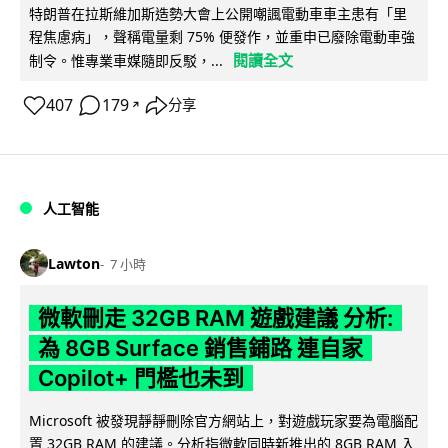
特朗普在拉斯維加斯造勢大會上公開嘲諷電動車車主患有「里
程焦慮病」，聲稱電量剩 75% 便發作，並重申已廢除電動車強
閱讀全文
制令。惟專業車媒隨即反駁，...
407
179
分享
↗
人工智能
Lawton
7 小時
微軟刪走 32GB RAM 遊戲建議 分析:
為 8GB Surface 銷售鋪路 連自家
Copilot+ 門檻也未到
Microsoft 被發現靜靜刪除官方網站上，對遊戲玩家要為電腦配
置 32GB RAM 的建議。分析指微軟同時新推出的 8GB RAM 入