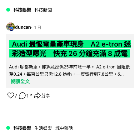
科技娛樂
科技新聞
duncan
1 日
Audi 最慳電量產車現身 A2 e-tron 迷
彩造型曝光 快充 26 分鐘充滿 8 成電
Audi 呢部新車，能耗竟然係25年前嘅一半。 A2 e-tron 風阻低
至0.24，每百公里只需12.8 kWh，一度電行到7.8公里。6...
閱讀全文
7
1
分享
↗
科技娛樂
生活娛樂
城中熱話