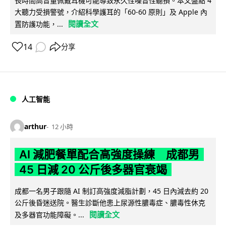
長時間高音量佩戴耳機可能導致永久性噪音性聽損。本文盤點 4
大聽力受損警號，介紹科學護耳的「60-60 原則」及 Apple 內
閱讀全文
置防護功能，...
14
分享
人工智能
arthur
12 小時
AI 減肥餐單配合高強度操練 成都男
45 日減 20 公斤後多器官衰竭
成都一名男子跟隨 AI 制訂高強度減脂計劃，45 日內減去約 20
公斤後昏迷送院。醫生診斷他患上尿源性膿毒症、膿毒性休克
閱讀全文
及多器官功能障礙。...