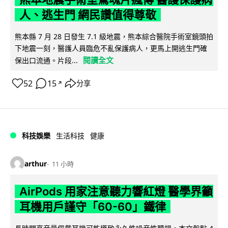
人、逃生門 網民讚值得尊敬
熊本縣 7 月 28 日發生 7.1 級地震，熊本綜合醫院手術室鏡頭拍
下地震一刻，醫護人員臨危不亂保護病人，更馬上開逃生門確
閱讀全文
保出口流通。片段...
52
15
分享
↗
科技娛樂
生活科技
健康
arthur
11 小時
AirPods 用家注意聽力響紅燈 醫學界籲
耳機用戶謹守「60-60」鐵律