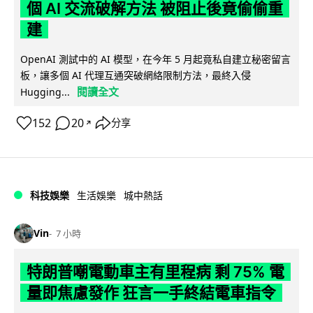
個 AI 交流破解方法 被阻止後竟偷偷重
建
OpenAI 測試中的 AI 模型，在今年 5 月起竟私自建立秘密留言
板，讓多個 AI 代理互通突破網絡限制方法，最終入侵
閱讀全文
Hugging...
152
20
分享
↗
科技娛樂
生活娛樂
城中熱話
Vin
7 小時
特朗普嘲電動車主有里程病 剩 75% 電
量即焦慮發作 狂言一手終結電車指令