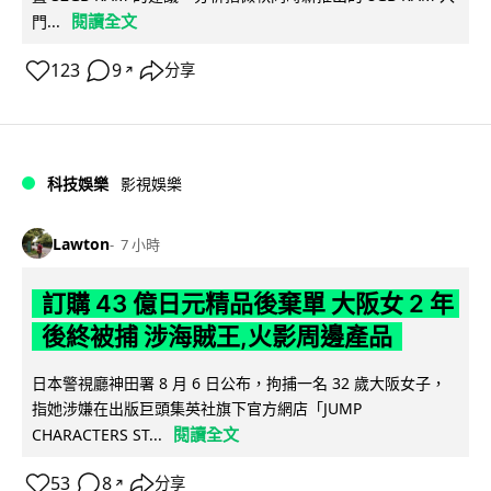
閱讀全文
門...
123
9
分享
↗
科技娛樂
影視娛樂
Lawton
7 小時
訂購 43 億日元精品後棄單 大阪女 2 年
後終被捕 涉海賊王,火影周邊產品
日本警視廳神田署 8 月 6 日公布，拘捕一名 32 歲大阪女子，
指她涉嫌在出版巨頭集英社旗下官方網店「JUMP
閱讀全文
CHARACTERS ST...
53
8
分享
↗