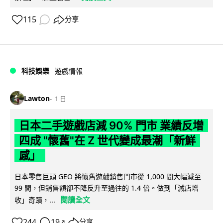
115
分享
科技娛樂
遊戲情報
Lawton
1 日
日本二手遊戲店減 90% 門市 業績反增
四成 "懷舊"在 Z 世代變成最潮「新鮮
感」
日本零售巨頭 GEO 將懷舊遊戲銷售門市從 1,000 間大幅減至
99 間，但銷售額卻不降反升至過往的 1.4 倍。做到「減店增
閱讀全文
收」奇蹟，...
244
19
分享
↗