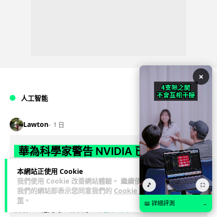
×
人工智能
Lawton
1 日
華為科學家警告 NVIDIA 已近物理極限
華為「韜定律」可繞過摩爾定律瓶頸
本網站正使用 Cookie
我們使用 Cookie 改善網站體驗。 繼續使用
🎵
華為半導體首席科學家廖恒罕見接受近 5 小時專訪，警告
⛶
我們的網站即表示您同意我們的
Cookie 政
NVIDIA 等西方晶片巨頭正逼近物理極限，傳統製程升級已失經
策
。
📖 詳細評測
→
閱讀全文
濟效益。他同時介紹華為...