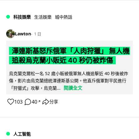
科技娛樂
生活娛樂
城中熱話
Lawton
1 日
澤連斯基怒斥俄軍「人肉狩獵」 無人機
追殺烏克蘭小販近 40 秒仍被炸傷
烏克蘭克爾松一名 52 歲小販被俄軍無人機追擊近 40 秒後被炸
傷，影片由烏克蘭總統澤連斯基公開。他直斥俄軍對平民進行
閱讀全文
「狩獵式」攻擊，烏克蘭...
103
40
分享
↗
人工智能