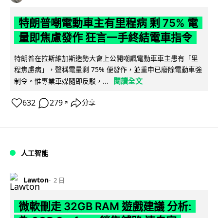
特朗普嘲電動車主有里程病 剩 75% 電
量即焦慮發作 狂言一手終結電車指令
特朗普在拉斯維加斯造勢大會上公開嘲諷電動車車主患有「里
程焦慮病」，聲稱電量剩 75% 便發作，並重申已廢除電動車強
閱讀全文
制令。惟專業車媒隨即反駁，...
632
279
分享
↗
人工智能
Lawton
2 日
微軟刪走 32GB RAM 遊戲建議 分析: