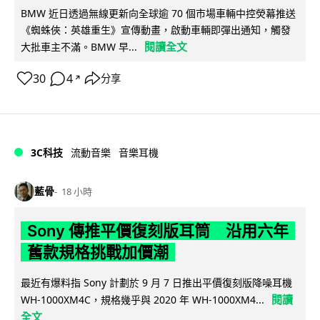
BMW 近日透過無線更新向全球逾 70 個市場車輛中控熒幕推送
《蜘蛛俠：英雄重生》宣傳動畫，啟動車輛即彈出通知，觸發
閱讀全文
大批車主不滿。BMW 早...
30
4
分享
↗
3C科技
流動音樂
音樂耳機
藍骨
18 小時
Sony 傳推平價復刻版耳筒 沿用六年
舊款規格挑戰加價潮
最近有爆料指 Sony 計劃於 9 月 7 日推出平價復刻版降噪耳機
閱讀
WH-1000XM4C，規格幾乎與 2020 年 WH-1000XM4...
全文