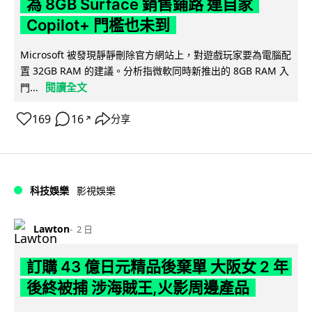
為 8GB Surface 銷售鋪路 連自家
Copilot+ 門檻也未到
Microsoft 被發現靜靜刪除官方網站上，對遊戲玩家要為電腦配
置 32GB RAM 的建議。分析指微軟同時新推出的 8GB RAM 入
閱讀全文
門...
169
16
分享
↗
科技娛樂
影視娛樂
Lawton
2 日
訂購 43 億日元精品後棄單 大阪女 2 年
後終被捕 涉海賊王,火影周邊產品