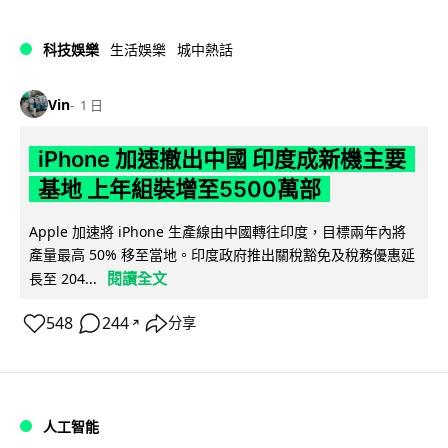
科技娛樂
生活娛樂
城中熱話
Vin
1 日
iPhone 加速撤出中國 印度成新機主要
基地 上年組裝增至5500萬部
Apple 加速將 iPhone 生產線由中國轉往印度，目標兩年內將
產量最高 50% 移至當地。印度政府推出關稅豁免及稅務優惠延
閱讀全文
長至 204...
548
244
分享
↗
人工智能