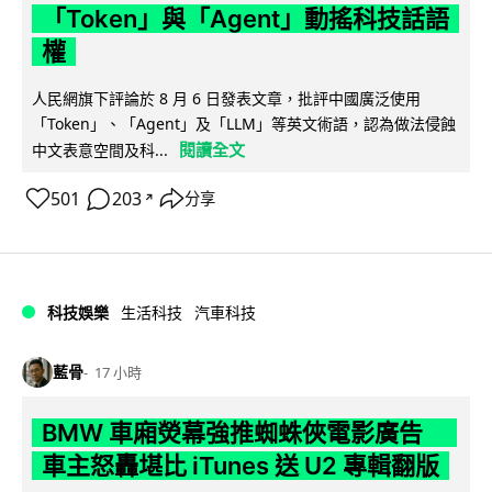
「Token」與「Agent」動搖科技話語
權
人民網旗下評論於 8 月 6 日發表文章，批評中國廣泛使用
「Token」、「Agent」及「LLM」等英文術語，認為做法侵蝕
閱讀全文
中文表意空間及科...
501
203
分享
↗
科技娛樂
生活科技
汽車科技
藍骨
17 小時
BMW 車廂熒幕強推蜘蛛俠電影廣告
車主怒轟堪比 iTunes 送 U2 專輯翻版