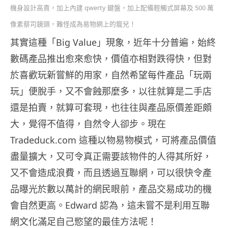
機身設計高貴，加上內建 qwerty 鍵盤，加上配備輕觸式屏幕及 500 萬
像素蔡司鏡頭，難怪成為易物網上的寵兒！
其實這種「Big Value」現象，近年十分普遍，始終
數碼產品推出愈來愈快，價值亦相對跌得快，但對
於喜歡玩新嘗鮮的用家，自然希望每件產品「玩兩
玩」便脫手，又不會蝕那麼多，以往就算是二手店
還是拍賣，就算可套現，也往往與產品原價差距頗
大，覺得不值得，自然令人卻步。現在
Tradeduck.com 這種以物易物模式，可將產品價值
盡量擴大，又可令真正需要該物件的人得其所好，
又不會造成浪費，而且透過互聯網，可以很快令產
品曝光於數以萬計的網民眼前，產品交易成功的機
會自然更高。Edward 認為，這未嘗不是利用互聯
網文化滿足自己慾望的最佳方法呢！