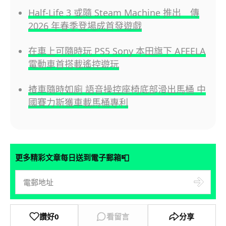
Half-Life 3 或隨 Steam Machine 推出 傳
2026 年春季登場成首發遊戲
在車上可隨時玩 PS5 Sony 本田旗下 AFEELA
電動車首搭載遙控遊玩
揸車隨時如廁 語音操控座椅底部滑出馬桶 中
國賽力斯獲車載馬桶專利
📮
更多精彩文章每日送到電子郵箱
讚好
0
看留言
分享