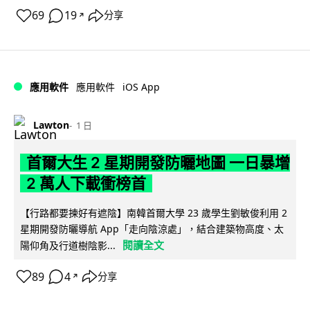
69
19
分享
↗
iOS App
應用軟件
應用軟件
Lawton
1 日
首爾大生 2 星期開發防曬地圖 一日暴增
2 萬人下載衝榜首
【行路都要揀好有遮陰】南韓首爾大學 23 歲學生劉敏俊利用 2
星期開發防曬導航 App「走向陰涼處」，結合建築物高度、太
閱讀全文
陽仰角及行道樹陰影...
89
4
分享
↗