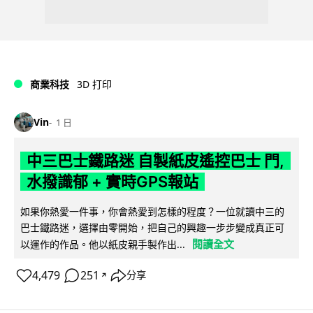
商業科技
3D 打印
Vin
1 日
中三巴士鐵路迷 自製紙皮遙控巴士 門,
水撥識郁 + 實時GPS報站
如果你熱愛一件事，你會熱愛到怎樣的程度？一位就讀中三的
巴士鐵路迷，選擇由零開始，把自己的興趣一步步變成真正可
閱讀全文
以運作的作品。他以紙皮親手製作出...
4,479
251
分享
↗