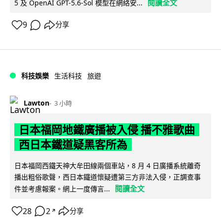
閱讀全文
5 及 OpenAI GPT-5.6-Sol 模型在網絡安...
9
分享
科技娛樂
生活科技
旅遊
Lawton
3 小時
日本福岡地鐵廣播被入侵 播不雅歌曲
西日本鐵道疑黑客所為
日本福岡西鐵天神大牟田線兩個車站，8 月 4 日廣播系統離奇
播出粗俗歌聲，西日本鐵道懷疑遭第三方非法入侵，正調查事
閱讀全文
件並考慮報案。網上一度傳言...
28
2
分享
↗