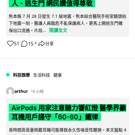
人、逃生門 網民讚值得尊敬
熊本縣 7 月 28 日發生 7.1 級地震，熊本綜合醫院手術室鏡頭拍
下地震一刻，醫護人員臨危不亂保護病人，更馬上開逃生門確
閱讀全文
保出口流通。片段...
51
15
分享
↗
科技娛樂
生活科技
健康
arthur
19 小時
AirPods 用家注意聽力響紅燈 醫學界籲
耳機用戶謹守「60-60」鐵律
長時間高音量佩戴耳機可能導致永久性噪音性聽損。本文盤點 4