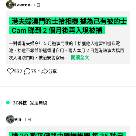
Lawton
1 日
港夫婦澳門的士拾相機 據為己有被的士
Cam 睇到 2 個月後再入境被捕
一對香港夫婦今年 5 月遊澳門乘的士拾獲他人遺留相機及電
池，拾遺不報並帶返香港自用。兩人本月 2 日經港珠澳大橋再
閱讀全文
次入境澳門時，被治安警察局...
532
75
分享
↗
3C科技
家居無線
Vin
1 日
逾 20 款平價路由器爆後門 每 35 秒自