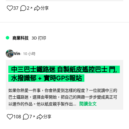
37
2
分享
↗
商業科技
3D 打印
Vin
10 小時
中三巴士鐵路迷 自製紙皮遙控巴士 門,
水撥識郁 + 實時GPS報站
如果你熱愛一件事，你會熱愛到怎樣的程度？一位就讀中三的
巴士鐵路迷，選擇由零開始，把自己的興趣一步步變成真正可
閱讀全文
以運作的作品。他以紙皮親手製作出...
108
7
分享
↗