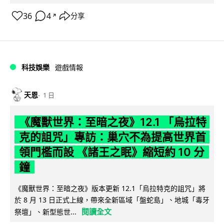
36
4
分享
↗
科技娛樂
遊戲情報
天恩
1 日
《魔獸世界：至暗之夜》12.1 「烏拉特
克的詛咒」專訪：巢穴不為提高世界首
領門檻而設 《諸王之眠》縮短約 10 分
鐘
《魔獸世界：至暗之夜》版本更新 12.1「烏拉特克的詛咒」將
於 8 月 13 日正式上線，帶來全新區域「盤蛇島」、地城「毒牙
閱讀全文
祭壇」、新型態世...