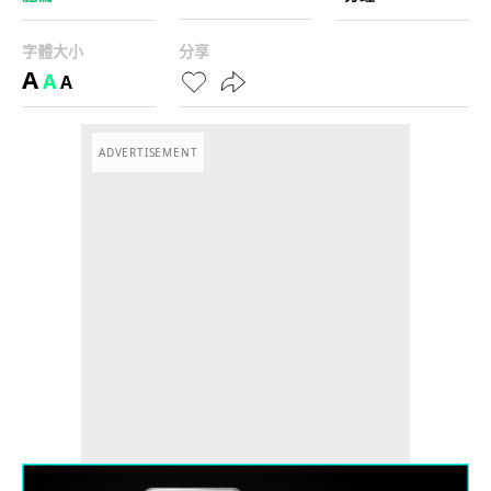
字體大小
分享
A
A
A
ADVERTISEMENT