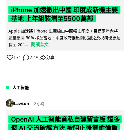
iPhone 加速撤出中國 印度成新機主要
基地 上年組裝增至5500萬部
Apple 加速將 iPhone 生產線由中國轉往印度，目標兩年內將
產量最高 50% 移至當地。印度政府推出關稅豁免及稅務優惠延
閱讀全文
長至 204...
171
72
分享
↗
人工智能
Lawton
12 小時
OpenAI 人工智能竟私自建留言板 讓多
個 AI 交流破解方法 被阻止後竟偷偷重