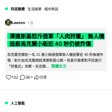
科技娛樂
生活娛樂
城中熱話
Lawton
1 日
澤連斯基怒斥俄軍「人肉狩獵」 無人機
追殺烏克蘭小販近 40 秒仍被炸傷
烏克蘭克爾松一名 52 歲小販被俄軍無人機追擊近 40 秒後被炸
傷，影片由烏克蘭總統澤連斯基公開。他直斥俄軍對平民進行
閱讀全文
「狩獵式」攻擊，烏克蘭...
102
36
分享
↗
人工智能