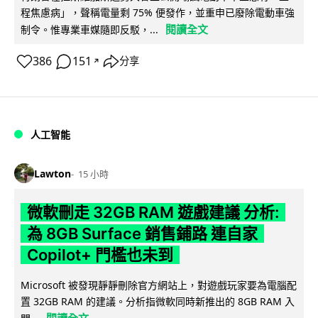
程焦慮病」，聲稱電量剩 75% 便發作，並重申已廢除電動車強
閱讀全文
制令。惟專業車媒隨即反駁，...
386
151
分享
↗
人工智能
Lawton
15 小時
微軟刪走 32GB RAM 遊戲建議 分析:
為 8GB Surface 銷售鋪路 連自家
Copilot+ 門檻也未到
Microsoft 被發現靜靜刪除官方網站上，對遊戲玩家要為電腦配
置 32GB RAM 的建議。分析指微軟同時新推出的 8GB RAM 入