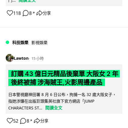
閱讀全文
門...
118
8
分享
↗
科技娛樂
影視娛樂
Lawton
15 小時
訂購 43 億日元精品後棄單 大阪女 2 年
後終被捕 涉海賊王,火影周邊產品
日本警視廳神田署 8 月 6 日公布，拘捕一名 32 歲大阪女子，
指她涉嫌在出版巨頭集英社旗下官方網店「JUMP
閱讀全文
CHARACTERS ST...
52
8
分享
↗