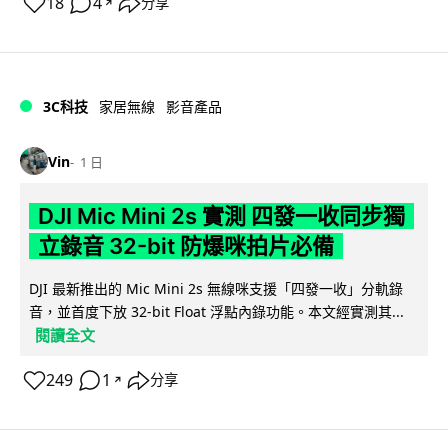
18
4
分享
↗
3C科技
家居無線
影音產品
Vin
1 日
DJI Mic Mini 2s 實測 四發一收同步獨
立錄音 32-bit 防爆咪拍片必備
DJI 最新推出的 Mic Mini 2s 無線咪支援「四發一收」分軌錄
音，並首度下放 32-bit Float 浮點內錄功能。本文經實測其...
閱讀全文
249
1
分享
↗