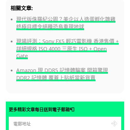
相關文章:
現代版侏羅紀公園？美企以人造蛋孵化雛雞
終極目標令絕種恐鳥重現地球
現場評測：Sony FX5 輕巧電影機 香港售價 +
詳細規格 ISO 4000 三原生 ISO + Open
Gate
Amazon 現 DDR5 記憶體騙案 開箱驚現
DDR2 記憶體 覆蓋上貼紙當新貨賣
📮
更多精彩文章每日送到電子郵箱