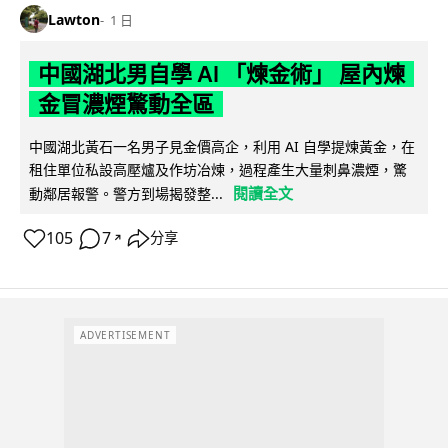
Lawton
1 日
中國湖北男自學 AI 「煉金術」 屋內煉
金冒濃煙驚動全區
中國湖北黃石一名男子見金價高企，利用 AI 自學提煉黃金，在
租住單位私設高壓爐及作坊冶煉，過程產生大量刺鼻濃煙，驚
閱讀全文
動鄰居報警。警方到場揭發整...
105
7
分享
↗
ADVERTISEMENT