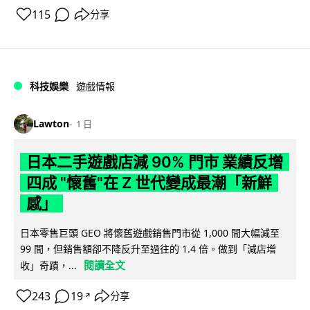
115
分享
科技娛樂
遊戲情報
Lawton
1 日
日本二手遊戲店減 90% 門市 業績反增
四成 "懷舊"在 Z 世代變成最潮「新鮮
感」
日本零售巨頭 GEO 將懷舊遊戲銷售門市從 1,000 間大幅減至
99 間，但銷售額卻不降反升至過往的 1.4 倍。做到「減店增
閱讀全文
收」奇蹟，...
243
19
分享
↗