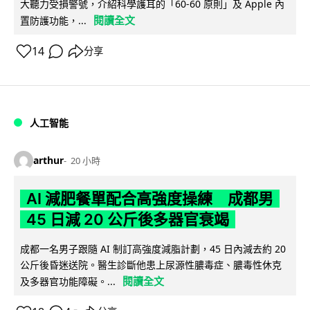
大聽力受損警號，介紹科學護耳的「60-60 原則」及 Apple 內
閱讀全文
置防護功能，...
14
分享
人工智能
arthur
20 小時
AI 減肥餐單配合高強度操練 成都男
45 日減 20 公斤後多器官衰竭
成都一名男子跟隨 AI 制訂高強度減脂計劃，45 日內減去約 20
公斤後昏迷送院。醫生診斷他患上尿源性膿毒症、膿毒性休克
閱讀全文
及多器官功能障礙。...