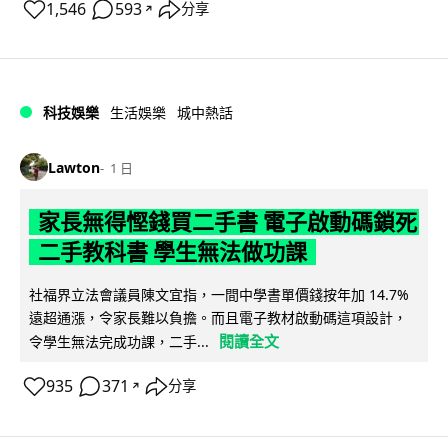
1,546
593
分享
↗
科技娛樂
生活娛樂
城中熱話
Lawton
1 日
家長無得慳錢買二手書 電子啟動碼鎖死
二手教科書 學生無法做功課
社福界立法會議員陳文宜指，一間中學書單價錢按年加 14.7%
遠超通漲，令家長難以負擔。而且電子教材啟動碼這項設計，
閱讀全文
令學生無法完成功課，二手...
935
371
分享
↗