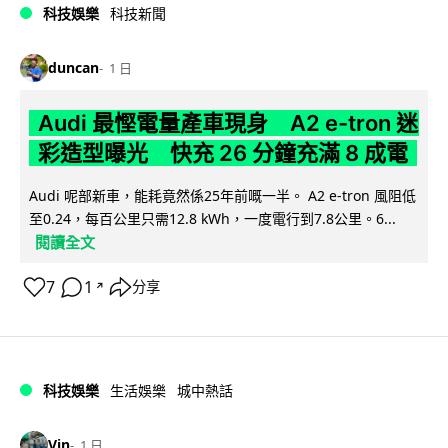
科技娛樂
科技新聞
duncan
1 日
Audi 最慳電量產車現身 A2 e-tron 迷
彩造型曝光 快充 26 分鐘充滿 8 成電
Audi 呢部新車，能耗竟然係25年前嘅一半。 A2 e-tron 風阻低
至0.24，每百公里只需12.8 kWh，一度電行到7.8公里。6...
閱讀全文
7
1
分享
↗
科技娛樂
生活娛樂
城中熱話
Vin
1 日