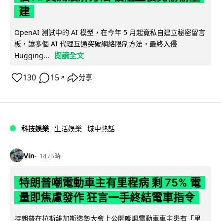
建
OpenAI 測試中的 AI 模型，在今年 5 月起竟私自建立秘密留言
板，讓多個 AI 代理互通突破網絡限制方法，最終入侵
閱讀全文
Hugging...
130
15
分享
↗
科技娛樂
生活娛樂
城中熱話
Vin
14 小時
特朗普嘲電動車主有里程病 剩 75% 電
量即焦慮發作 狂言一手終結電車指令
特朗普在拉斯維加斯造勢大會上公開嘲諷電動車車主患有「里