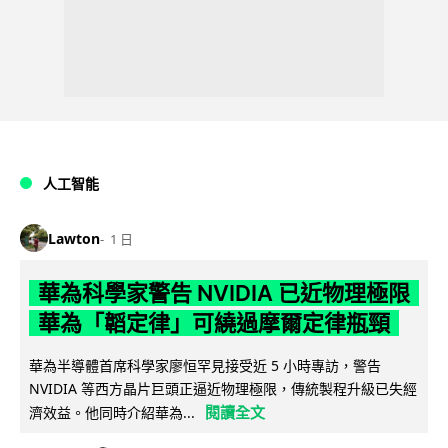
人工智能
Lawton
1 日
華為科學家警告 NVIDIA 已近物理極限
華為「韜定律」可繞過摩爾定律瓶頸
華為半導體首席科學家廖恒罕見接受近 5 小時專訪，警告
NVIDIA 等西方晶片巨頭正逼近物理極限，傳統製程升級已失經
閱讀全文
濟效益。他同時介紹華為...