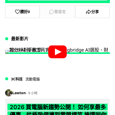
讚好
0
看留言
分享
最新影片
3C科技
流動電腦
Lawton
8 小時
2026 買電腦新趨勢公開！ 如何享最多
優惠 從極致便攜到電競標竿 揀選啱你