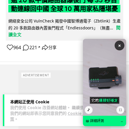
動連線回中國 全球 10 萬用家私隱堪憂
網絡安全公司 VulnCheck 揭發中國智博通電子（Zbtlink）生產
閱
的 20 多款路由器內置後門程式「Endlessdoors」（無盡...
讀全文
×
964
221
分享
↗
ADVERTISEMENT
本網站正使用 Cookie
我們使用 Cookie 改善網站體驗。 繼續使用
🎵
⛶
我們的網站即表示您同意我們的
Cookie 政
策
。
📖 詳細評測
→