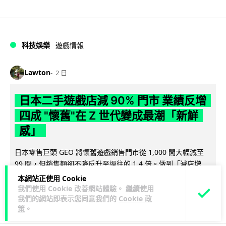
科技娛樂
遊戲情報
Lawton
2 日
日本二手遊戲店減 90% 門市 業績反增
四成 "懷舊"在 Z 世代變成最潮「新鮮
感」
日本零售巨頭 GEO 將懷舊遊戲銷售門市從 1,000 間大幅減至
99 間，但銷售額卻不降反升至過往的 1.4 倍。做到「減店增
閱讀全文
收」奇蹟，...
本網站正使用 Cookie
我們使用 Cookie 改善網站體驗。 繼續使用
261
20
分享
我們的網站即表示您同意我們的
Cookie 政
↗
策
。