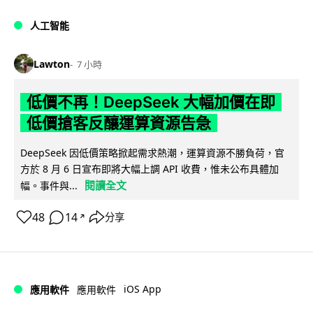
人工智能
Lawton
7 小時
低價不再！DeepSeek 大幅加價在即
低價搶客反釀運算資源告急
DeepSeek 因低價策略掀起需求熱潮，運算資源不勝負荷，官
方於 8 月 6 日宣布即將大幅上調 API 收費，惟未公布具體加
閱讀全文
幅。事件與...
48
14
分享
↗
iOS App
應用軟件
應用軟件