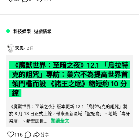
科技娛樂
遊戲情報
天恩
2 日
《魔獸世界：至暗之夜》12.1 「烏拉特
克的詛咒」專訪：巢穴不為提高世界首
領門檻而設 《諸王之眠》縮短約 10 分
鐘
《魔獸世界：至暗之夜》版本更新 12.1「烏拉特克的詛咒」將
於 8 月 13 日正式上線，帶來全新區域「盤蛇島」、地城「毒牙
閱讀全文
祭壇」、新型態世...
116
分享