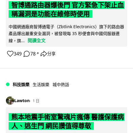
智博通路由器爆後門 官方緊急下架止血
稱漏洞是功能在維修時使用
中國網通廠商智博通電子（Zbtlink Electronics）旗下的路由器
產品爆出嚴重安全漏洞，被發現每 35 秒便會與中國伺服器連
閱讀全文
線，旗...
349
78
分享
↗
科技娛樂
生活娛樂
城中熱話
Lawton
1 日
熊本地震手術室驚魂片瘋傳 醫護保護病
人、逃生門 網民讚值得尊敬