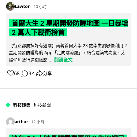
Lawton
10 小時
首爾大生 2 星期開發防曬地圖 一日暴增
2 萬人下載衝榜首
【行路都要揀好有遮陰】南韓首爾大學 23 歲學生劉敏俊利用 2
星期開發防曬導航 App「走向陰涼處」，結合建築物高度、太
閱讀全文
陽仰角及行道樹陰影...
68
3
分享
↗
科技娛樂
科技新聞
arthur
12 小時