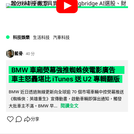
科技娛樂
生活科技
汽車科技
藍骨
40 分
BMW 車廂熒幕強推蜘蛛俠電影廣告
車主怒轟堪比 iTunes 送 U2 專輯翻版
BMW 近日透過無線更新向全球逾 70 個市場車輛中控熒幕推送
《蜘蛛俠：英雄重生》宣傳動畫，啟動車輛即彈出通知，觸發
閱讀全文
大批車主不滿。BMW 早...
分享