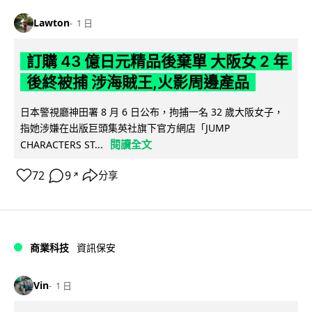
Lawton
1 日
訂購 43 億日元精品後棄單 大阪女 2 年
後終被捕 涉海賊王,火影周邊產品
日本警視廳神田署 8 月 6 日公布，拘捕一名 32 歲大阪女子，
指她涉嫌在出版巨頭集英社旗下官方網店「JUMP
閱讀全文
CHARACTERS ST...
72
9
分享
↗
商業科技
資訊保安
Vin
1 日