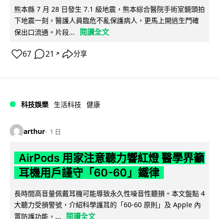
熊本縣 7 月 28 日發生 7.1 級地震，熊本綜合醫院手術室鏡頭拍
下地震一刻，醫護人員臨危不亂保護病人，更馬上開逃生門確
閱讀全文
保出口流通。片段...
67
21
分享
↗
科技娛樂
生活科技
健康
arthur
1 日
AirPods 用家注意聽力響紅燈 醫學界籲
耳機用戶謹守「60-60」鐵律
長時間高音量佩戴耳機可能導致永久性噪音性聽損。本文盤點 4
大聽力受損警號，介紹科學護耳的「60-60 原則」及 Apple 內
閱讀全文
置防護功能，...