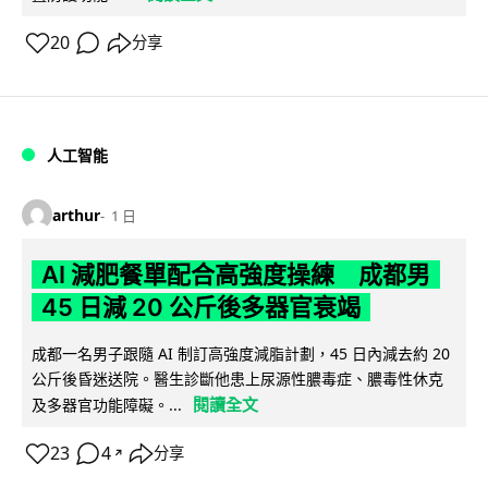
20
分享
人工智能
arthur
1 日
AI 減肥餐單配合高強度操練 成都男
45 日減 20 公斤後多器官衰竭
成都一名男子跟隨 AI 制訂高強度減脂計劃，45 日內減去約 20
公斤後昏迷送院。醫生診斷他患上尿源性膿毒症、膿毒性休克
閱讀全文
及多器官功能障礙。...
23
4
分享
↗