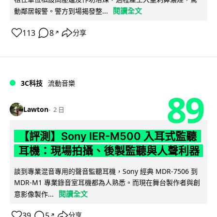
閱讀全文
動鄰居報警。警方到場揭發整...
113
8
分享
↗
3C科技
流動音樂
89
Lawton
2 日
【評測】Sony IER-M500 入耳式監聽
耳機：現場拍攝、後製監聽與人聲利器
談到專業混音專用的聲音監聽耳機，Sony 經典 MDR-7506 到
MDR-M1 專業錄音室耳機都為人熟悉。而現在舞台製作者與創
閱讀全文
意影像製作...
39
5
分享
↗