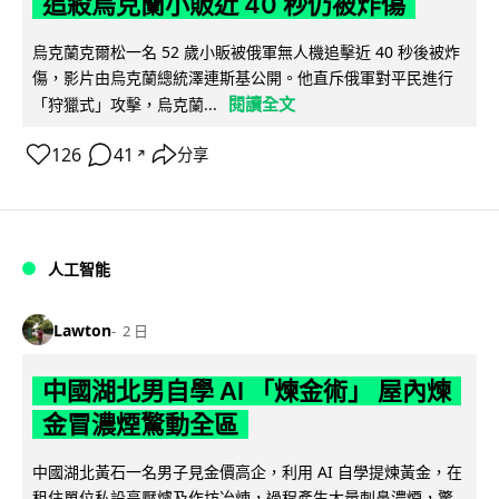
追殺烏克蘭小販近 40 秒仍被炸傷
烏克蘭克爾松一名 52 歲小販被俄軍無人機追擊近 40 秒後被炸
傷，影片由烏克蘭總統澤連斯基公開。他直斥俄軍對平民進行
閱讀全文
「狩獵式」攻擊，烏克蘭...
126
41
分享
↗
人工智能
Lawton
2 日
中國湖北男自學 AI 「煉金術」 屋內煉
金冒濃煙驚動全區
中國湖北黃石一名男子見金價高企，利用 AI 自學提煉黃金，在
租住單位私設高壓爐及作坊冶煉，過程產生大量刺鼻濃煙，驚