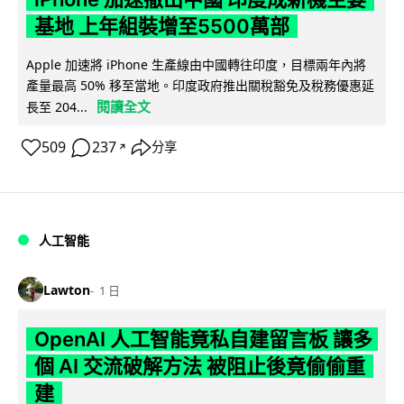
基地 上年組裝增至5500萬部
Apple 加速將 iPhone 生產線由中國轉往印度，目標兩年內將
產量最高 50% 移至當地。印度政府推出關稅豁免及稅務優惠延
閱讀全文
長至 204...
509
237
分享
↗
人工智能
Lawton
1 日
OpenAI 人工智能竟私自建留言板 讓多
個 AI 交流破解方法 被阻止後竟偷偷重
建