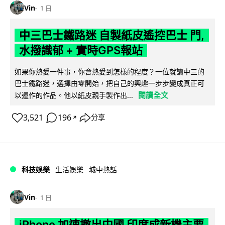
Vin
1 日
中三巴士鐵路迷 自製紙皮遙控巴士 門,
水撥識郁 + 實時GPS報站
如果你熱愛一件事，你會熱愛到怎樣的程度？一位就讀中三的
巴士鐵路迷，選擇由零開始，把自己的興趣一步步變成真正可
閱讀全文
以運作的作品。他以紙皮親手製作出...
3,521
196
分享
↗
科技娛樂
生活娛樂
城中熱話
Vin
1 日
iPhone 加速撤出中國 印度成新機主要