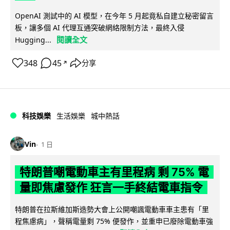
OpenAI 測試中的 AI 模型，在今年 5 月起竟私自建立秘密留言
板，讓多個 AI 代理互通突破網絡限制方法，最終入侵
閱讀全文
Hugging...
348
45
分享
↗
科技娛樂
生活娛樂
城中熱話
Vin
1 日
特朗普嘲電動車主有里程病 剩 75% 電
量即焦慮發作 狂言一手終結電車指令
特朗普在拉斯維加斯造勢大會上公開嘲諷電動車車主患有「里
程焦慮病」，聲稱電量剩 75% 便發作，並重申已廢除電動車強