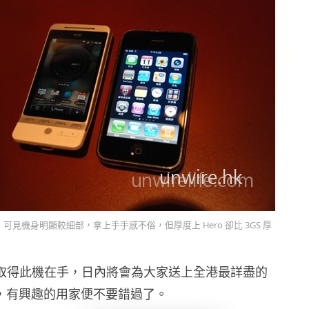
 相比，可見機身明顯較細部，拿上手手感不俗，但厚度上 Hero 卻比 3GS 厚
時已取得此機在手，日內將會為大家送上全港最詳盡的
 測試，有興趣的用家便不要錯過了。