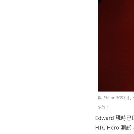
與 iPhone 3GS
少許。
Edward 現
HTC Hero