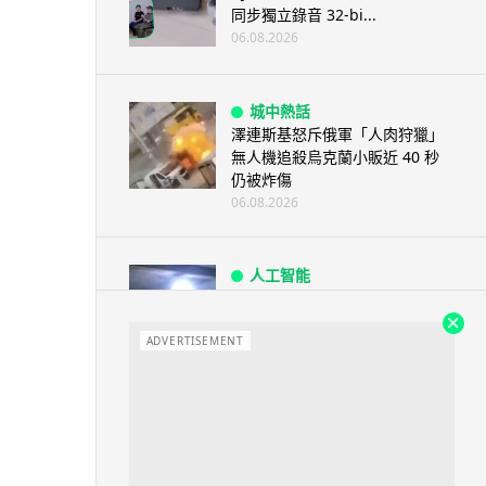
同步獨立錄音 32-bi...
06.08.2026
城中熱話
澤連斯基怒斥俄軍「人肉狩獵」
無人機追殺烏克蘭小販近 40 秒
仍被炸傷
06.08.2026
人工智能
中國湖北男自學 AI 「煉金術」
屋內煉金冒濃煙驚動全區
ADVERTISEMENT
06.08.2026
流動音樂
【評測】Sony IER-M500 入耳式
監聽耳機：現場拍攝、後製監
聽...