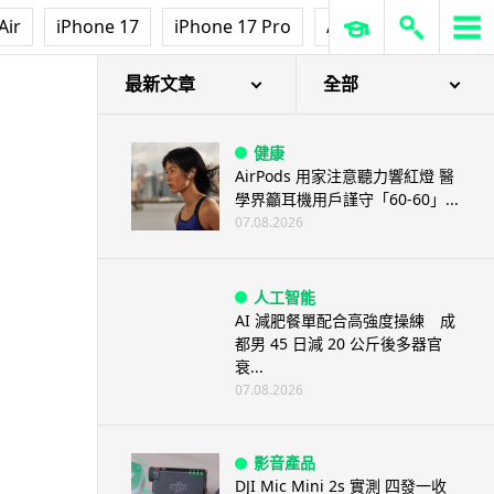
Air
iPhone 17
iPhone 17 Pro
AirPods Pro 3
Ap
最新文章
全部
健康
AirPods 用家注意聽力響紅燈 醫
學界籲耳機用戶謹守「60-60」...
07.08.2026
人工智能
AI 減肥餐單配合高強度操練 成
都男 45 日減 20 公斤後多器官
衰...
07.08.2026
影音產品
DJI Mic Mini 2s 實測 四發一收