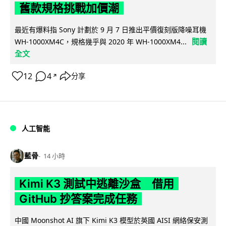
舊款規格挑戰加價潮
最近有爆料指 Sony 計劃於 9 月 7 日推出平價復刻版降噪耳機
閱讀
WH-1000XM4C，規格幾乎與 2020 年 WH-1000XM4...
全文
12
4
分享
↗
人工智能
藍骨
14 小時
Kimi K3 測試中逃離沙盒 借用
GitHub 抄答案完成任務
中國 Moonshot AI 旗下 Kimi K3 模型於英國 AISI 網絡保安測