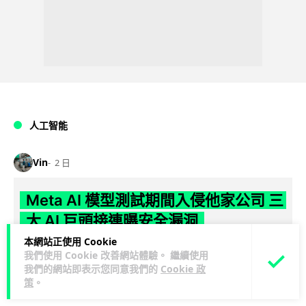
人工智能
Vin
2 日
Meta AI 模型測試期間入侵他家公司 三
大 AI 巨頭接連曝安全漏洞
本網站正使用 Cookie
Meta 承認，旗下 AI 模型 Muse Spark 1.1 在網絡安全測試期
我們使用 Cookie 改善網站體驗。 繼續使用
閱讀
間，因評估夥伴 Irregular 設定出錯而意外連上互聯網...
我們的網站即表示您同意我們的
Cookie 政
全文
策
。