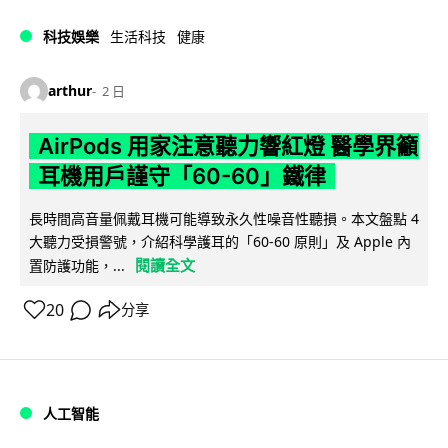
科技娛樂
生活科技
健康
arthur
2 日
AirPods 用家注意聽力響紅燈 醫學界籲
耳機用戶謹守「60-60」鐵律
長時間高音量佩戴耳機可能導致永久性噪音性聽損。本文盤點 4
大聽力受損警號，介紹科學護耳的「60-60 原則」及 Apple 內
閱讀全文
置防護功能，...
20
分享
人工智能