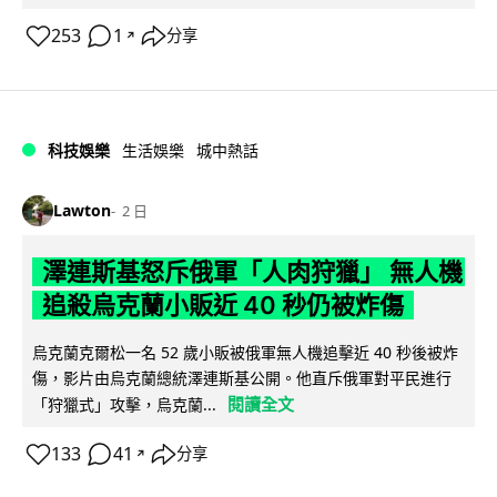
253
1
分享
↗
科技娛樂
生活娛樂
城中熱話
Lawton
2 日
澤連斯基怒斥俄軍「人肉狩獵」 無人機
追殺烏克蘭小販近 40 秒仍被炸傷
烏克蘭克爾松一名 52 歲小販被俄軍無人機追擊近 40 秒後被炸
傷，影片由烏克蘭總統澤連斯基公開。他直斥俄軍對平民進行
閱讀全文
「狩獵式」攻擊，烏克蘭...
133
41
分享
↗