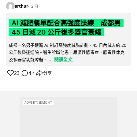
arthur
2 日
AI 減肥餐單配合高強度操練 成都男
45 日減 20 公斤後多器官衰竭
成都一名男子跟隨 AI 制訂高強度減脂計劃，45 日內減去約 20
公斤後昏迷送院。醫生診斷他患上尿源性膿毒症、膿毒性休克
閱讀全文
及多器官功能障礙。...
23
4
分享
↗
ADVERTISEMENT