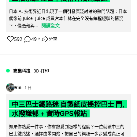
日本 AI 技術界近日出現了一個引發廣泛討論的熱門話題：日本
偶像前 Juice=Juice 成員宮本佳林在完全沒有編程經驗的情況
閱讀全文
下，僅憑藉與...
592
49
分享
↗
商業科技
3D 打印
Vin
1 日
中三巴士鐵路迷 自製紙皮遙控巴士 門,
水撥識郁 + 實時GPS報站
如果你熱愛一件事，你會熱愛到怎樣的程度？一位就讀中三的
巴士鐵路迷，選擇由零開始，把自己的興趣一步步變成真正可