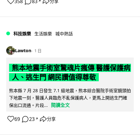
358
83
分享
↗
科技娛樂
生活娛樂
城中熱話
Lawton
1 日
熊本地震手術室驚魂片瘋傳 醫護保護病
人、逃生門 網民讚值得尊敬
熊本縣 7 月 28 日發生 7.1 級地震，熊本綜合醫院手術室鏡頭拍
下地震一刻，醫護人員臨危不亂保護病人，更馬上開逃生門確
閱讀全文
保出口流通。片段...
69
23
分享
↗