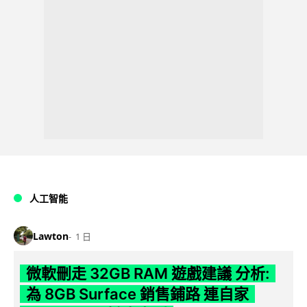
人工智能
Lawton
1 日
微軟刪走 32GB RAM 遊戲建議 分析:
為 8GB Surface 銷售鋪路 連自家