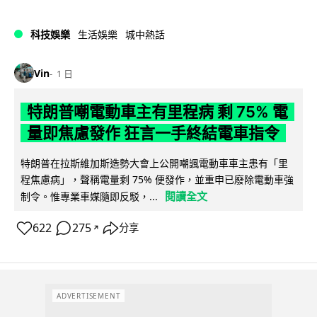
科技娛樂
生活娛樂
城中熱話
Vin
1 日
特朗普嘲電動車主有里程病 剩 75% 電
量即焦慮發作 狂言一手終結電車指令
特朗普在拉斯維加斯造勢大會上公開嘲諷電動車車主患有「里
程焦慮病」，聲稱電量剩 75% 便發作，並重申已廢除電動車強
閱讀全文
制令。惟專業車媒隨即反駁，...
622
275
分享
↗
ADVERTISEMENT