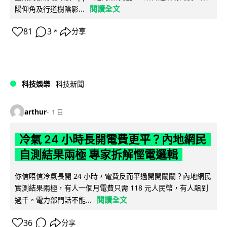
閱讀全文
陽仰角及行道樹陰影...
81
3
分享
↗
科技娛樂
科技新聞
arthur
1 日
冷氣 24 小時長開電費更平？內地網民
自測結果兩極 專家拆解慳電邏輯
你信唔信冷氣長開 24 小時，電費反而平過開開關關？內地網民
實測結果兩極，有人一個月電費只需 118 元人民幣，有人飆到
閱讀全文
過千。電力部門話不能...
36
分享