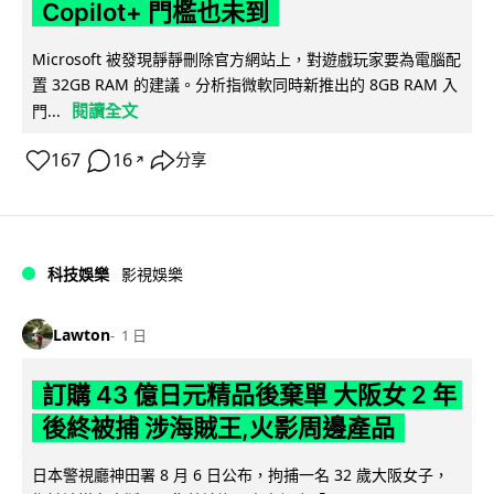
Copilot+ 門檻也未到
Microsoft 被發現靜靜刪除官方網站上，對遊戲玩家要為電腦配
置 32GB RAM 的建議。分析指微軟同時新推出的 8GB RAM 入
閱讀全文
門...
167
16
分享
↗
科技娛樂
影視娛樂
Lawton
1 日
訂購 43 億日元精品後棄單 大阪女 2 年
後終被捕 涉海賊王,火影周邊產品
日本警視廳神田署 8 月 6 日公布，拘捕一名 32 歲大阪女子，