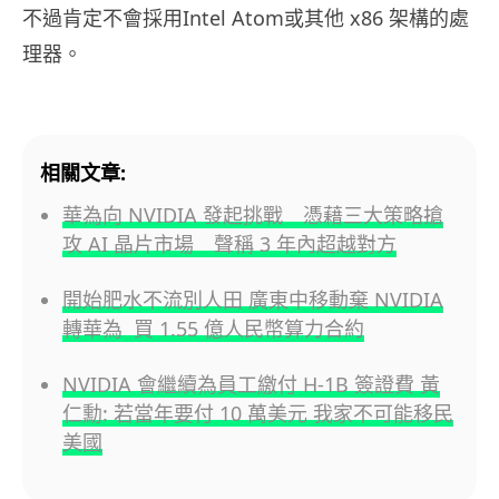
不過肯定不會採用Intel Atom或其他 x86 架構的處
理器。
相關文章:
華為向 NVIDIA 發起挑戰 憑藉三大策略搶
攻 AI 晶片市場 聲稱 3 年內超越對方
開始肥水不流別人田 廣東中移動棄 NVIDIA
轉華為 買 1.55 億人民幣算力合約
NVIDIA 會繼續為員工繳付 H-1B 簽證費 黃
仁勳: 若當年要付 10 萬美元 我家不可能移民
美國