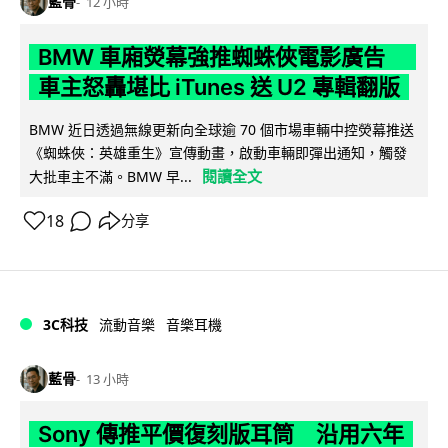
藍骨
12 小時
BMW 車廂熒幕強推蜘蛛俠電影廣告
車主怒轟堪比 iTunes 送 U2 專輯翻版
BMW 近日透過無線更新向全球逾 70 個市場車輛中控熒幕推送
《蜘蛛俠：英雄重生》宣傳動畫，啟動車輛即彈出通知，觸發
閱讀全文
大批車主不滿。BMW 早...
18
分享
3C科技
流動音樂
音樂耳機
藍骨
13 小時
Sony 傳推平價復刻版耳筒 沿用六年