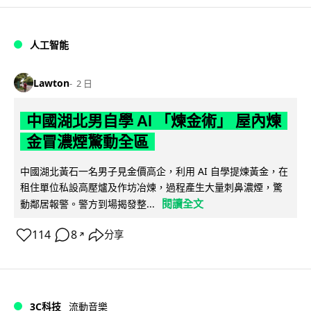
人工智能
Lawton
2 日
中國湖北男自學 AI 「煉金術」 屋內煉
金冒濃煙驚動全區
中國湖北黃石一名男子見金價高企，利用 AI 自學提煉黃金，在
租住單位私設高壓爐及作坊冶煉，過程產生大量刺鼻濃煙，驚
閱讀全文
動鄰居報警。警方到場揭發整...
114
8
分享
↗
3C科技
流動音樂