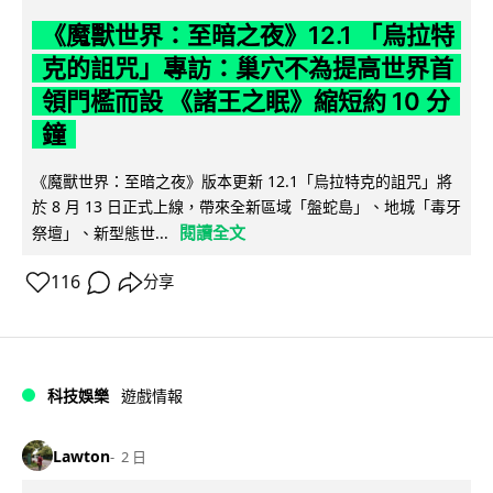
《魔獸世界：至暗之夜》12.1 「烏拉特
克的詛咒」專訪：巢穴不為提高世界首
領門檻而設 《諸王之眠》縮短約 10 分
鐘
《魔獸世界：至暗之夜》版本更新 12.1「烏拉特克的詛咒」將
於 8 月 13 日正式上線，帶來全新區域「盤蛇島」、地城「毒牙
閱讀全文
祭壇」、新型態世...
116
分享
科技娛樂
遊戲情報
Lawton
2 日