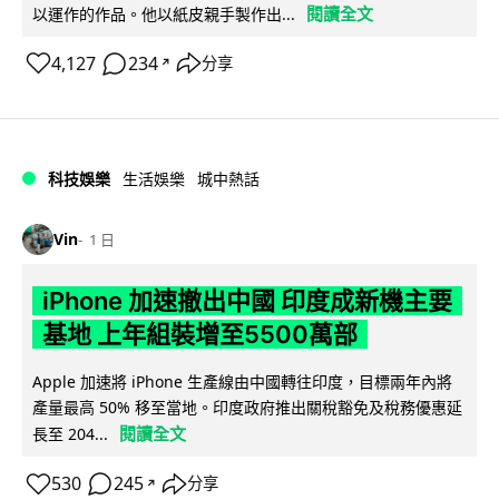
閱讀全文
以運作的作品。他以紙皮親手製作出...
4,127
234
分享
↗
科技娛樂
生活娛樂
城中熱話
Vin
1 日
iPhone 加速撤出中國 印度成新機主要
基地 上年組裝增至5500萬部
Apple 加速將 iPhone 生產線由中國轉往印度，目標兩年內將
產量最高 50% 移至當地。印度政府推出關稅豁免及稅務優惠延
閱讀全文
長至 204...
530
245
分享
↗