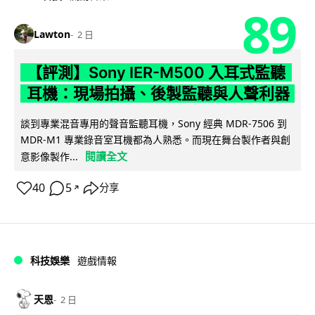
89
Lawton
2 日
【評測】Sony IER-M500 入耳式監聽
耳機：現場拍攝、後製監聽與人聲利器
談到專業混音專用的聲音監聽耳機，Sony 經典 MDR-7506 到
MDR-M1 專業錄音室耳機都為人熟悉。而現在舞台製作者與創
閱讀全文
意影像製作...
40
5
分享
↗
科技娛樂
遊戲情報
天恩
2 日