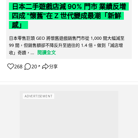
日本二手遊戲店減 90% 門市 業績反增
四成 "懷舊"在 Z 世代變成最潮「新鮮
感」
日本零售巨頭 GEO 將懷舊遊戲銷售門市從 1,000 間大幅減至
99 間，但銷售額卻不降反升至過往的 1.4 倍。做到「減店增
閱讀全文
收」奇蹟，...
268
20
分享
↗
ADVERTISEMENT