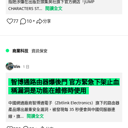
指她涉嫌在出版巨頭集英社旗下官方網店「JUMP
閱讀全文
CHARACTERS ST...
77
10
分享
↗
商業科技
資訊保安
Vin
1 日
智博通路由器爆後門 官方緊急下架止血
稱漏洞是功能在維修時使用
中國網通廠商智博通電子（Zbtlink Electronics）旗下的路由器
產品爆出嚴重安全漏洞，被發現每 35 秒便會與中國伺服器連
閱讀全文
線，旗...