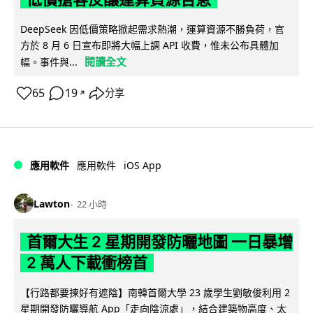
DeepSeek 因低價策略掀起需求熱潮，運算資源不勝負荷，官
方於 8 月 6 日宣布即將大幅上調 API 收費，惟未公布具體加
閱讀全文
幅。事件與...
65
19
分享
↗
iOS App
應用軟件
應用軟件
Lawton
22 小時
首爾大生 2 星期開發防曬地圖 一日暴增
2 萬人下載衝榜首
【行路都要揀好有遮陰】南韓首爾大學 23 歲學生劉敏俊利用 2
星期開發防曬導航 App「走向陰涼處」，結合建築物高度、太