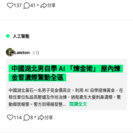
137
41
分享
↗
人工智能
Lawton
2 日
中國湖北男自學 AI 「煉金術」 屋內煉
金冒濃煙驚動全區
中國湖北黃石一名男子見金價高企，利用 AI 自學提煉黃金，在
租住單位私設高壓爐及作坊冶煉，過程產生大量刺鼻濃煙，驚
閱讀全文
動鄰居報警。警方到場揭發整...
114
8
分享
↗