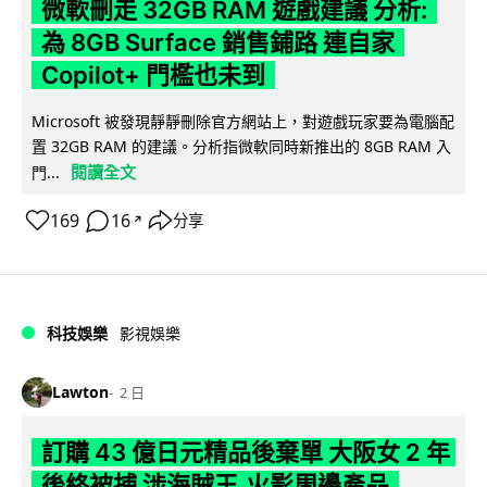
微軟刪走 32GB RAM 遊戲建議 分析:
為 8GB Surface 銷售鋪路 連自家
Copilot+ 門檻也未到
Microsoft 被發現靜靜刪除官方網站上，對遊戲玩家要為電腦配
置 32GB RAM 的建議。分析指微軟同時新推出的 8GB RAM 入
閱讀全文
門...
169
16
分享
↗
科技娛樂
影視娛樂
Lawton
2 日
訂購 43 億日元精品後棄單 大阪女 2 年
後終被捕 涉海賊王,火影周邊產品