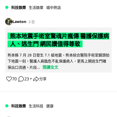
科技娛樂
生活娛樂
城中熱話
Lawton
2 日
熊本地震手術室驚魂片瘋傳 醫護保護病
人、逃生門 網民讚值得尊敬
熊本縣 7 月 28 日發生 7.1 級地震，熊本綜合醫院手術室鏡頭拍
下地震一刻，醫護人員臨危不亂保護病人，更馬上開逃生門確
閱讀全文
保出口流通。片段...
70
23
分享
↗
科技娛樂
生活科技
健康