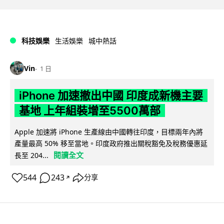
科技娛樂
生活娛樂
城中熱話
Vin
1 日
iPhone 加速撤出中國 印度成新機主要
基地 上年組裝增至5500萬部
Apple 加速將 iPhone 生產線由中國轉往印度，目標兩年內將
產量最高 50% 移至當地。印度政府推出關稅豁免及稅務優惠延
閱讀全文
長至 204...
544
243
分享
↗