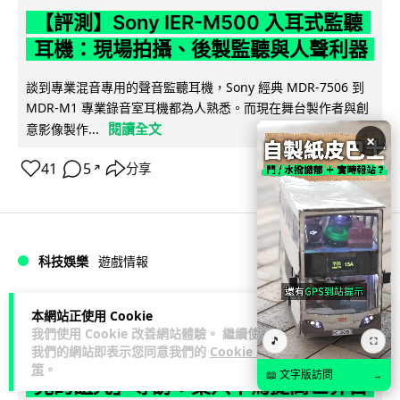
【評測】Sony IER-M500 入耳式監聽
耳機：現場拍攝、後製監聽與人聲利器
談到專業混音專用的聲音監聽耳機，Sony 經典 MDR-7506 到
MDR-M1 專業錄音室耳機都為人熟悉。而現在舞台製作者與創
閱讀全文
意影像製作...
×
41
5
分享
↗
科技娛樂
遊戲情報
天恩
2 日
本網站正使用 Cookie
我們使用 Cookie 改善網站體驗。 繼續使用
🎵
⛶
我們的網站即表示您同意我們的
Cookie 政
《魔獸世界：至暗之夜》12.1 「烏拉特
策
。
📖 文字版訪問
→
克的詛咒」專訪：巢穴不為提高世界首