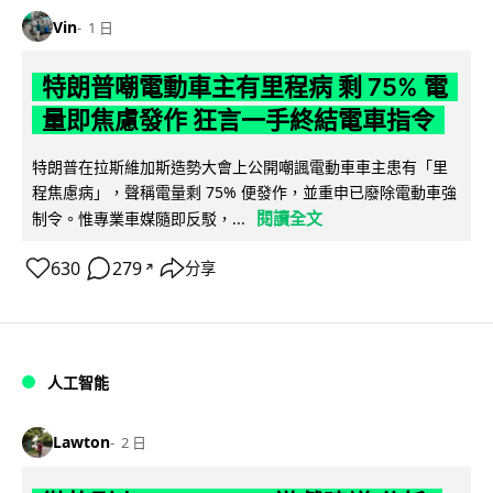
Vin
1 日
特朗普嘲電動車主有里程病 剩 75% 電
量即焦慮發作 狂言一手終結電車指令
特朗普在拉斯維加斯造勢大會上公開嘲諷電動車車主患有「里
程焦慮病」，聲稱電量剩 75% 便發作，並重申已廢除電動車強
閱讀全文
制令。惟專業車媒隨即反駁，...
630
279
分享
↗
人工智能
Lawton
2 日