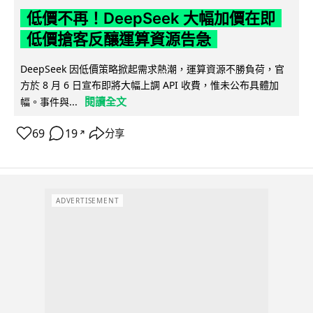
低價不再！DeepSeek 大幅加價在即
低價搶客反釀運算資源告急
DeepSeek 因低價策略掀起需求熱潮，運算資源不勝負荷，官
方於 8 月 6 日宣布即將大幅上調 API 收費，惟未公布具體加
閱讀全文
幅。事件與...
69
19
分享
↗
ADVERTISEMENT