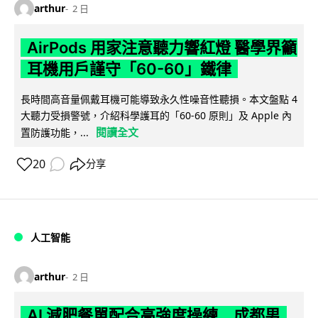
arthur
2 日
AirPods 用家注意聽力響紅燈 醫學界籲
耳機用戶謹守「60-60」鐵律
長時間高音量佩戴耳機可能導致永久性噪音性聽損。本文盤點 4
大聽力受損警號，介紹科學護耳的「60-60 原則」及 Apple 內
閱讀全文
置防護功能，...
20
分享
人工智能
arthur
2 日
AI 減肥餐單配合高強度操練 成都男