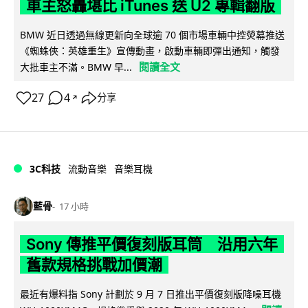
車主怒轟堪比 iTunes 送 U2 專輯翻版
BMW 近日透過無線更新向全球逾 70 個市場車輛中控熒幕推送
《蜘蛛俠：英雄重生》宣傳動畫，啟動車輛即彈出通知，觸發
閱讀全文
大批車主不滿。BMW 早...
27
4
分享
↗
3C科技
流動音樂
音樂耳機
藍骨
17 小時
Sony 傳推平價復刻版耳筒 沿用六年
舊款規格挑戰加價潮
最近有爆料指 Sony 計劃於 9 月 7 日推出平價復刻版降噪耳機