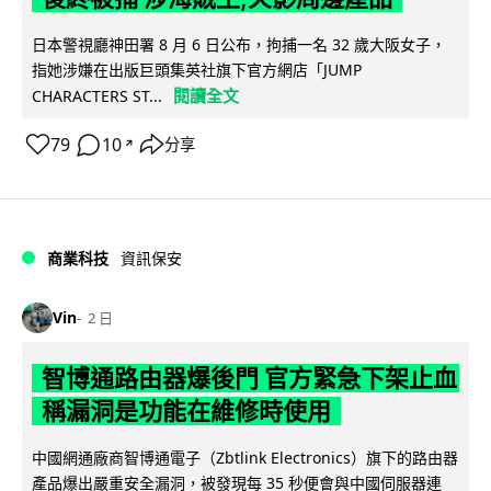
日本警視廳神田署 8 月 6 日公布，拘捕一名 32 歲大阪女子，
指她涉嫌在出版巨頭集英社旗下官方網店「JUMP
閱讀全文
CHARACTERS ST...
79
10
分享
↗
商業科技
資訊保安
Vin
2 日
智博通路由器爆後門 官方緊急下架止血
稱漏洞是功能在維修時使用
中國網通廠商智博通電子（Zbtlink Electronics）旗下的路由器
產品爆出嚴重安全漏洞，被發現每 35 秒便會與中國伺服器連