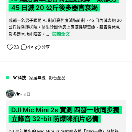
45 日減 20 公斤後多器官衰竭
成都一名男子跟隨 AI 制訂高強度減脂計劃，45 日內減去約 20
公斤後昏迷送院。醫生診斷他患上尿源性膿毒症、膿毒性休克
閱讀全文
及多器官功能障礙。...
23
4
分享
↗
3C科技
家居無線
影音產品
Vin
2 日
DJI Mic Mini 2s 實測 四發一收同步獨
立錄音 32-bit 防爆咪拍片必備
DJI 最新推出的 Mic Mini 2s 無線咪支援「四發一收」分軌錄