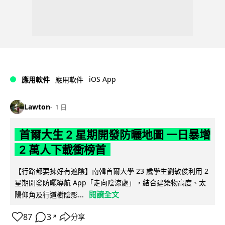
iOS App
應用軟件
應用軟件
Lawton
1 日
首爾大生 2 星期開發防曬地圖 一日暴增
2 萬人下載衝榜首
【行路都要揀好有遮陰】南韓首爾大學 23 歲學生劉敏俊利用 2
星期開發防曬導航 App「走向陰涼處」，結合建築物高度、太
閱讀全文
陽仰角及行道樹陰影...
87
3
分享
↗