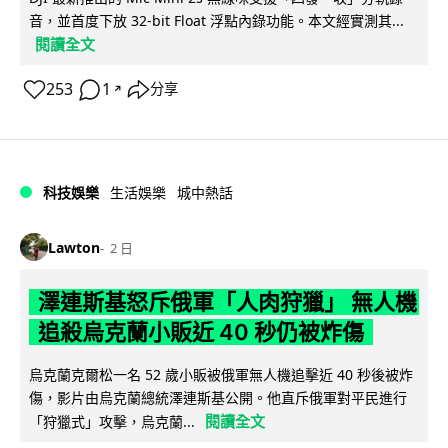
音，並首度下放 32-bit Float 浮點內錄功能。本文經實測其...
閱讀全文
253
1
分享
↗
科技娛樂
生活娛樂
城中熱話
Lawton
2 日
澤連斯基怒斥俄軍「人肉狩獵」 無人機
追殺烏克蘭小販近 40 秒仍被炸傷
烏克蘭克爾松一名 52 歲小販被俄軍無人機追擊近 40 秒後被炸
傷，影片由烏克蘭總統澤連斯基公開。他直斥俄軍對平民進行
閱讀全文
「狩獵式」攻擊，烏克蘭...