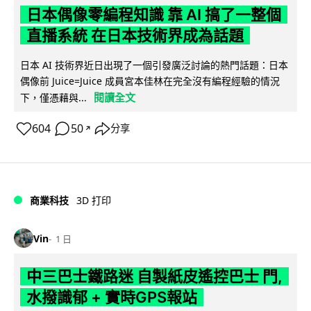
日本偶像零編程知識 靠 AI 搞了一整個
直播系統 在日本技術界成為話題
日本 AI 技術界近日出現了一個引發廣泛討論的熱門話題：日本
偶像前 Juice=Juice 成員宮本佳林在完全沒有編程經驗的情況
閱讀全文
下，僅憑藉與...
604
50
分享
↗
商業科技
3D 打印
Vin
1 日
中三巴士鐵路迷 自製紙皮遙控巴士 門,
水撥識郁 + 實時GPS報站