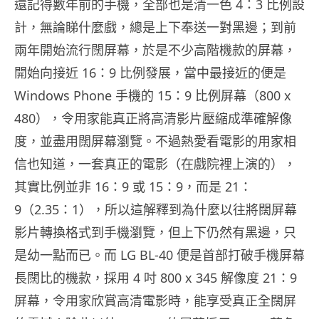
還記得數年前的手機，全部也是清一色 4：3 比例設
計，無論睇什麼戲，總是上下奉送一對黑邊；到前
兩年開始流行闊屏幕，於是不少高階機款的屏幕，
開始向接近 16：9 比例發展，當中最接近的便是
Windows Phone 手機的 15：9 比例屏幕（800 x
480），令用家能真正將高清影片壓縮成準確解像
度，並盡用闊屏幕瀏覽。不過熱愛看電影的用家相
信也知道，一套真正的電影（在戲院裡上演的），
其實比例並非 16：9 或 15：9，而是 21：
9（2.35：1），所以這解釋到為什麼以往將闊屏幕
影片轉換格式到手機瀏覽，但上下仍然有黑邊，只
是幼一點而已。而 LG BL-40 便是首部打破手機屏幕
長闊比的機款，採用 4 吋 800 x 345 解像度 21：9
屏幕，令用家欣賞高清電影時，能享受真正全闊屏