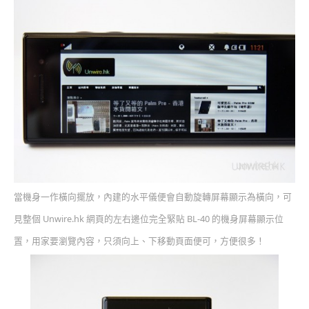
當機身一作橫向擺放，內建的水平儀便會自動旋轉屏幕顯示為橫向，可
見整個 Unwire.hk 網頁的左右邊位完全緊貼 BL-40 的機身屏幕顯示位
置，用家要瀏覽內容，只須向上、下移動頁面便可，方便很多！