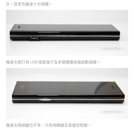
計，與黑色機身十分相襯。
機身左側只有 USB 接駁端子及多媒體播放器啟動按鍵。
機身右側按鍵也不多，只有相機鍵及音量控制鍵。