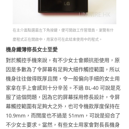
在主介面點選最左下角按鍵，便可開啟工作管理員，瀏覽有什
麼程式正在開啟中，用家亦可在此結束使用中的程式。
機身纖薄修長女士至愛
對於觸控手機來說，有不少女士會頗抗拒使用，原
因是多數為了令屏幕有足夠大細作觸控範圍，所以
機身往往做得既厚且闊，令一般偏向手細的女士用
家拿在手上會感到十分辛苦。不過 BL-40 可說是克
服了這個問題，因為它的屏幕採用修長設計，令屏
幕觸控範圍有足夠大之外，也可令機款厚度保持在
10.9mm，而闊度也不過是 51mm，可說是迎合了
不少女士要求。當然，有些女士用家會對長長機身