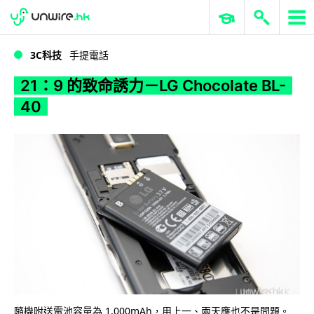
WWDC 2026
GenAI 與雲端科技專區
ERP 與商業 AI
21：9 的致命誘力－LG Chocolate BL-40
3C科技
手提電話
21：9 的致命誘力－LG Chocolate BL-
40
隨機附送電池容量為 1,000mAh，用上一、兩天應也不是問題。