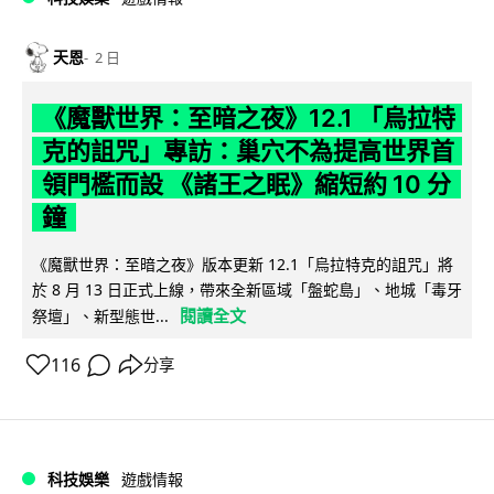
天恩
2 日
《魔獸世界：至暗之夜》12.1 「烏拉特
克的詛咒」專訪：巢穴不為提高世界首
領門檻而設 《諸王之眠》縮短約 10 分
鐘
《魔獸世界：至暗之夜》版本更新 12.1「烏拉特克的詛咒」將
於 8 月 13 日正式上線，帶來全新區域「盤蛇島」、地城「毒牙
閱讀全文
祭壇」、新型態世...
116
分享
科技娛樂
遊戲情報