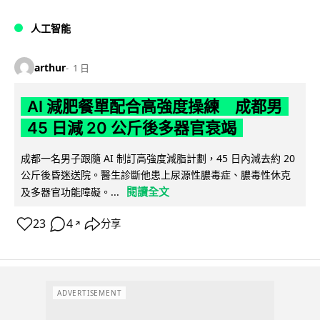
人工智能
arthur
1 日
AI 減肥餐單配合高強度操練 成都男
45 日減 20 公斤後多器官衰竭
成都一名男子跟隨 AI 制訂高強度減脂計劃，45 日內減去約 20
公斤後昏迷送院。醫生診斷他患上尿源性膿毒症、膿毒性休克
閱讀全文
及多器官功能障礙。...
23
4
分享
↗
ADVERTISEMENT