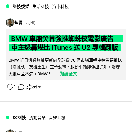
科技娛樂
生活科技
汽車科技
藍骨
2 小時
BMW 車廂熒幕強推蜘蛛俠電影廣告
車主怒轟堪比 iTunes 送 U2 專輯翻版
BMW 近日透過無線更新向全球逾 70 個市場車輛中控熒幕推送
《蜘蛛俠：英雄重生》宣傳動畫，啟動車輛即彈出通知，觸發
閱讀全文
大批車主不滿。BMW 早...
1
分享
3C科技
流動音樂
音樂耳機