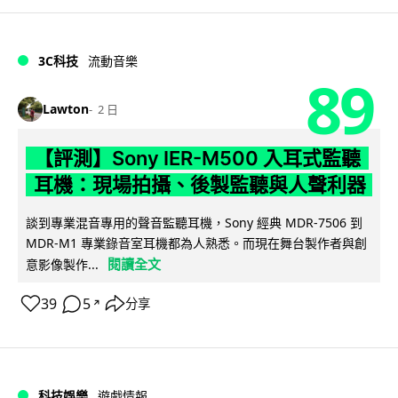
3C科技
流動音樂
89
Lawton
2 日
【評測】Sony IER-M500 入耳式監聽
耳機：現場拍攝、後製監聽與人聲利器
談到專業混音專用的聲音監聽耳機，Sony 經典 MDR-7506 到
MDR-M1 專業錄音室耳機都為人熟悉。而現在舞台製作者與創
閱讀全文
意影像製作...
39
5
分享
↗
科技娛樂
遊戲情報