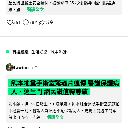
產品爆出嚴重安全漏洞，被發現每 35 秒便會與中國伺服器連
閱讀全文
線，旗...
351
78
分享
↗
科技娛樂
生活娛樂
城中熱話
Lawton
1 日
熊本地震手術室驚魂片瘋傳 醫護保護病
人、逃生門 網民讚值得尊敬
熊本縣 7 月 28 日發生 7.1 級地震，熊本綜合醫院手術室鏡頭拍
下地震一刻，醫護人員臨危不亂保護病人，更馬上開逃生門確
閱讀全文
保出口流通。片段...