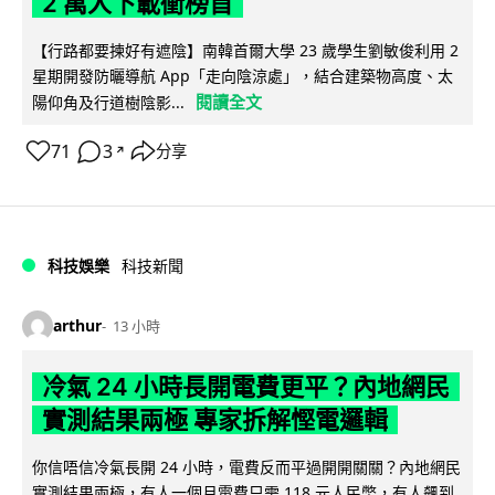
2 萬人下載衝榜首
【行路都要揀好有遮陰】南韓首爾大學 23 歲學生劉敏俊利用 2
星期開發防曬導航 App「走向陰涼處」，結合建築物高度、太
閱讀全文
陽仰角及行道樹陰影...
71
3
分享
↗
科技娛樂
科技新聞
arthur
13 小時
冷氣 24 小時長開電費更平？內地網民
實測結果兩極 專家拆解慳電邏輯
你信唔信冷氣長開 24 小時，電費反而平過開開關關？內地網民
實測結果兩極，有人一個月電費只需 118 元人民幣，有人飆到