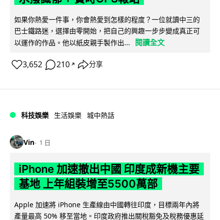
如果你熱愛一件事，你會熱愛到怎樣的程度？一位就讀中三的
巴士鐵路迷，選擇由零開始，把自己的興趣一步步變成真正可
閱讀全文
以運作的作品。他以紙皮親手製作出...
3,652
210
分享
↗
科技娛樂
生活娛樂
城中熱話
Vin
1 日
iPhone 加速撤出中國 印度成新機主要
基地 上年組裝增至5500萬部
Apple 加速將 iPhone 生產線由中國轉往印度，目標兩年內將
產量最高 50% 移至當地。印度政府推出關稅豁免及稅務優惠延