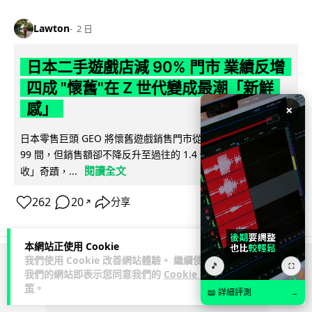
Lawton
2 日
日本二手遊戲店減 90% 門市 業績反增
四成 "懷舊"在 Z 世代變成最潮「新鮮
感」
×
日本零售巨頭 GEO 將懷舊遊戲銷售門市從 1,000 間大幅減至
99 間，但銷售額卻不降反升至過往的 1.4 倍。做到「減店增
閱讀全文
收」奇蹟，...
262
20
分享
↗
本網站正使用 Cookie
我們使用 Cookie 改善網站體驗。 繼續使用
🎵
⛶
ADVERTISEMENT
我們的網站即表示您同意我們的
Cookie 政
策
。
📖 詳細評測
→