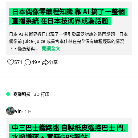
日本偶像零編程知識 靠 AI 搞了一整個
直播系統 在日本技術界成為話題
日本 AI 技術界近日出現了一個引發廣泛討論的熱門話題：日本
偶像前 Juice=Juice 成員宮本佳林在完全沒有編程經驗的情況
閱讀全文
下，僅憑藉與...
571
49
分享
↗
商業科技
3D 打印
Vin
1 日
中三巴士鐵路迷 自製紙皮遙控巴士 門,
水撥識郁 + 實時GPS報站