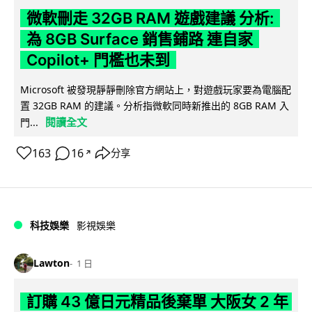
微軟刪走 32GB RAM 遊戲建議 分析:
為 8GB Surface 銷售鋪路 連自家
Copilot+ 門檻也未到
Microsoft 被發現靜靜刪除官方網站上，對遊戲玩家要為電腦配
置 32GB RAM 的建議。分析指微軟同時新推出的 8GB RAM 入
閱讀全文
門...
163
16
分享
↗
科技娛樂
影視娛樂
Lawton
1 日
訂購 43 億日元精品後棄單 大阪女 2 年