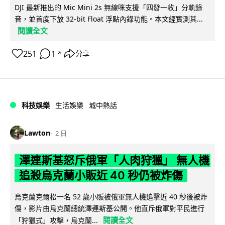
DJI 最新推出的 Mic Mini 2s 無線咪支援「四發一收」分軌錄
音，並首度下放 32-bit Float 浮點內錄功能。本文經實測其...
閱讀全文
251
1
分享
↗
科技娛樂
生活娛樂
城中熱話
Lawton
2 日
澤連斯基怒斥俄軍「人肉狩獵」 無人機
追殺烏克蘭小販近 40 秒仍被炸傷
烏克蘭克爾松一名 52 歲小販被俄軍無人機追擊近 40 秒後被炸
傷，影片由烏克蘭總統澤連斯基公開。他直斥俄軍對平民進行
閱讀全文
「狩獵式」攻擊，烏克蘭...