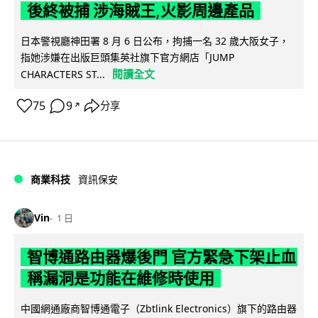
後終被捕 涉海賊王,火影周邊產品
日本警視廳神田署 8 月 6 日公布，拘捕一名 32 歲大阪女子，
指她涉嫌在出版巨頭集英社旗下官方網店「JUMP
閱讀全文
CHARACTERS ST...
75
9
分享
↗
商業科技
資訊保安
Vin
1 日
智博通路由器爆後門 官方緊急下架止血
稱漏洞是功能在維修時使用
中國網通廠商智博通電子（Zbtlink Electronics）旗下的路由器