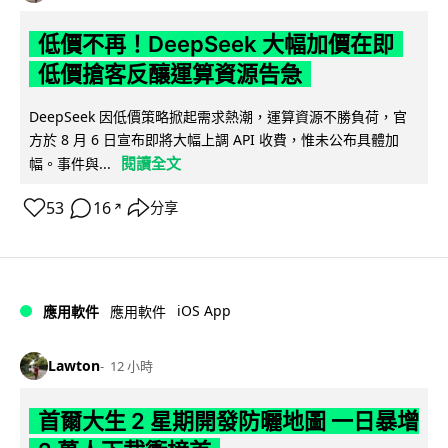
低價不再！DeepSeek 大幅加價在即
低價搶客反釀運算資源告急
DeepSeek 因低價策略掀起需求熱潮，運算資源不勝負荷，官
方於 8 月 6 日宣布即將大幅上調 API 收費，惟未公布具體加
閱讀全文
幅。事件與...
53
16
分享
↗
iOS App
應用軟件
應用軟件
Lawton
12 小時
首爾大生 2 星期開發防曬地圖 一日暴增