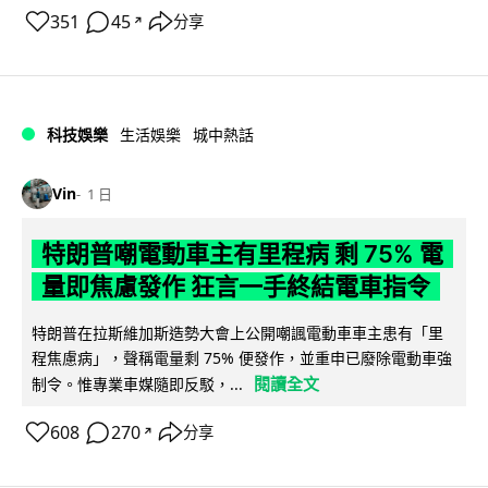
351
45
分享
↗
科技娛樂
生活娛樂
城中熱話
Vin
1 日
特朗普嘲電動車主有里程病 剩 75% 電
量即焦慮發作 狂言一手終結電車指令
特朗普在拉斯維加斯造勢大會上公開嘲諷電動車車主患有「里
程焦慮病」，聲稱電量剩 75% 便發作，並重申已廢除電動車強
閱讀全文
制令。惟專業車媒隨即反駁，...
608
270
分享
↗