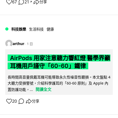
67
21
分享
↗
科技娛樂
生活科技
健康
arthur
1 日
AirPods 用家注意聽力響紅燈 醫學界籲
耳機用戶謹守「60-60」鐵律
長時間高音量佩戴耳機可能導致永久性噪音性聽損。本文盤點 4
大聽力受損警號，介紹科學護耳的「60-60 原則」及 Apple 內
閱讀全文
置防護功能，...
20
分享