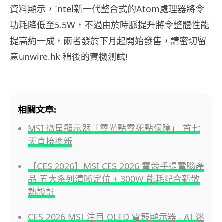
資料顯示，Intel新一代整合式的Atom處理器將令
功耗降低至5.5W，不過由於時脈提升將令整體性能
提高約一成，兩者發於下月起開始發售，請密切留
意unwire.hk 稍後的實機測試!
相關文章:
MSI 微星顯示器「零光點零死點保障」 首七
天直接換新
【CES 2026】MSI CES 2026 電競手提電腦產
品 五大系列清晰定位 + 300W 能耗配合新散
熱設計
CES 2026 MSI 注目 OLED 電競顯示器 ‧ AI 迷