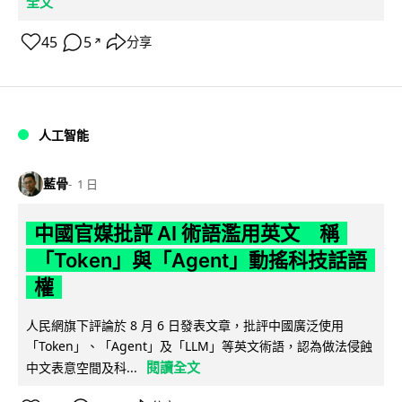
全文
45
5
分享
↗
人工智能
藍骨
1 日
中國官媒批評 AI 術語濫用英文 稱
「Token」與「Agent」動搖科技話語
權
人民網旗下評論於 8 月 6 日發表文章，批評中國廣泛使用
「Token」、「Agent」及「LLM」等英文術語，認為做法侵蝕
閱讀全文
中文表意空間及科...