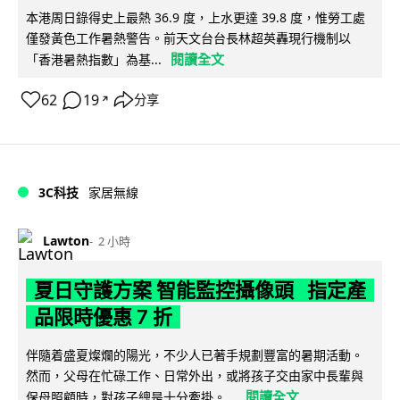
本港周日錄得史上最熱 36.9 度，上水更達 39.8 度，惟勞工處
僅發黃色工作暑熱警告。前天文台台長林超英轟現行機制以
閱讀全文
「香港暑熱指數」為基...
62
19
分享
↗
3C科技
家居無線
Lawton
2 小時
夏日守護方案 智能監控攝像頭 指定產
品限時優惠 7 折
伴隨着盛夏燦爛的陽光，不少人已著手規劃豐富的暑期活動。
然而，父母在忙碌工作、日常外出，或將孩子交由家中長輩與
閱讀全文
保母照顧時，對孩子總是十分牽掛。...