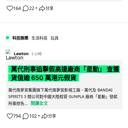
164
22
分享
↗
科技娛樂
生活科技
玩具
Lawton
5 小時
萬代刑事追擊假高達廠商「星動」 查獲
貨值逾 650 萬港元假貨
萬代南夢宮集團旗下萬代南夢宮影視工廠、萬代及 BANDAI
SPIRITS 3 間公司對中國大陸假冒 GUNPLA 廠商「星動」發起
閱讀全文
刑事控告...
794
102
分享
↗