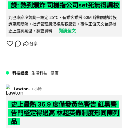
譟: 熱到爆炸 司機指公司set死無得調校
九巴車廂冷氣統一設定 25°C，有乘客乘搭 60M 線期間拍片投
訴車廂悶熱，批評管理層漠視乘客感受，事件正值天文台錄得
閱讀全文
史上最高氣溫。翻查資料...
分享
科技娛樂
生活科技
健康
Lawton
1 小時
史上最熱 36.9 度僅發黃色警告 紅黑警
告門檻定得過高 林超英轟制度形同陳列
品