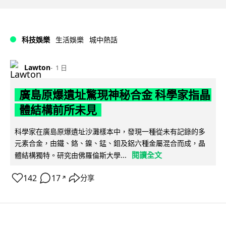
科技娛樂
生活娛樂
城中熱話
Lawton
1 日
廣島原爆遺址驚現神秘合金 科學家指晶
體結構前所未見
科學家在廣島原爆遺址沙灘樣本中，發現一種從未有記錄的多
元素合金，由鐵、鉻、鎳、錳、鉬及鋁六種金屬混合而成，晶
閱讀全文
體結構獨特。研究由佛羅倫斯大學...
142
17
分享
↗