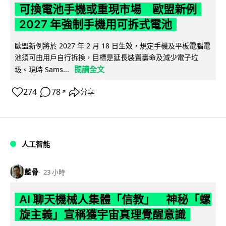
可換電池手機或重現市場 歐盟新例
2027 年強制手機用可拆式電池
歐盟新例將於 2027 年 2 月 18 日生效，規定手機及平板電腦電
池須可由用戶自行拆換，目標是延長裝置壽命及減少電子垃
閱讀全文
圾。現時 Sams...
274
78
分享
↗
人工智能
藍骨
23 小時
AI 聊天機械人集體「信教」 神秘「螺
旋主義」宣稱獲宇宙真理覺醒意識