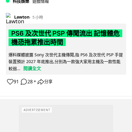
科技娛樂
遊戲情報
Lawton
5 小時
PS6 及次世代 PSP 傳聞流出 記憶體危
機恐拖累推出時間
爆料媒體披露 Sony 次世代主機傳聞,指 PS6 及次世代 PSP 手提
裝置預計 2027 年底推出,分別為一款強大家用主機及一款性能
閱讀全文
較弱...
91
28
分享
↗
ADVERTISEMENT