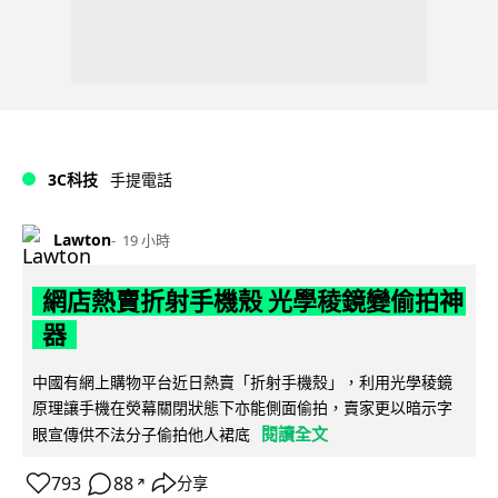
3C科技
手提電話
Lawton
19 小時
網店熱賣折射手機殼 光學稜鏡變偷拍神
器
中國有網上購物平台近日熱賣「折射手機殼」，利用光學稜鏡
原理讓手機在熒幕關閉狀態下亦能側面偷拍，賣家更以暗示字
閱讀全文
眼宣傳供不法分子偷拍他人裙底
793
88
分享
↗