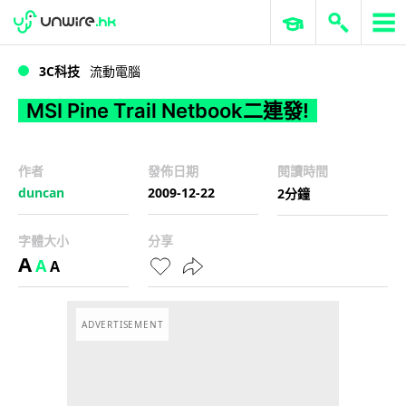
WWDC 2026
GenAI 與雲端科技專區
ERP 與商業 AI
MSI Pine Trail Netbook二連發!
3C科技
流動電腦
MSI Pine Trail Netbook二連發!
作者
發佈日期
閱讀時間
duncan
2009-12-22
2分鐘
字體大小
分享
A
A
A
ADVERTISEMENT