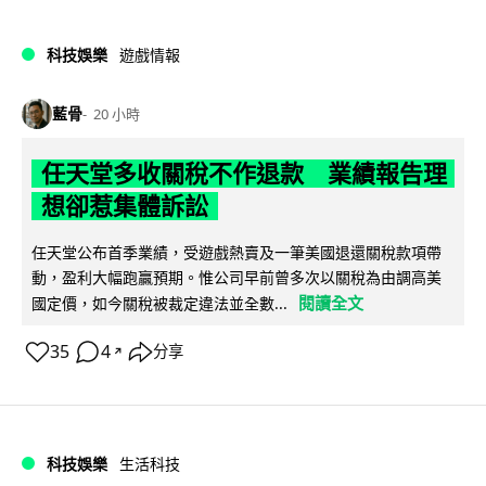
科技娛樂
遊戲情報
藍骨
20 小時
任天堂多收關稅不作退款 業績報告理
想卻惹集體訴訟
任天堂公布首季業績，受遊戲熱賣及一筆美國退還關稅款項帶
動，盈利大幅跑贏預期。惟公司早前曾多次以關稅為由調高美
閱讀全文
國定價，如今關稅被裁定違法並全數...
35
4
分享
↗
科技娛樂
生活科技