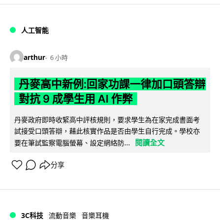
人工智能
arthur
6 小時
丹麥高中新例:回家功課一律加口頭答辯
對抗 9 成學生用 AI 作弊
丹麥政府即時收緊高中評核規則，要求學生為在家完成書面考
試接受口頭答辯，藉此核實作品是否由學生自行完成。學校亦
閱讀全文
要在筆試監察電腦螢幕、設定網絡防...
分享
3C科技
流動音樂
音樂耳機