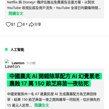
Netflix 與 Disney+ 傳評估推出免費廣告支援方案，以對抗
YouTube 收視反超及用戶流失。YouTube 全球日均觀看時間...
閱讀全文
81
8
分享
↗
人工智能
Lawton
5 小時
中國農夫 AI 開錯除草配方 AI 幻覺累老
農蝕 17 萬 150 畝芝麻苗一夜枯死
中國安徽滁州一名 67 歲農民按 AI 生成農藥配方為芝麻田除
草，結果 150 畝芝麻苗一夜之間與雜草一同枯死，估計損失約
閱讀全文
15 萬元人民幣...