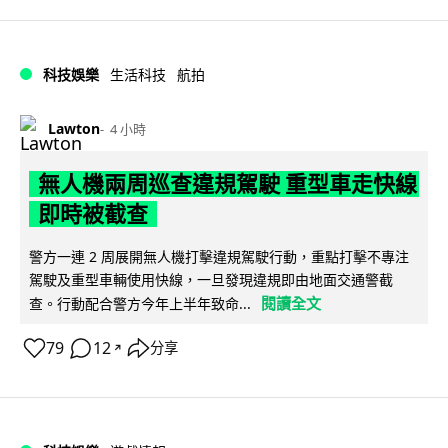
科技娛樂
生活科技
航拍
Lawton
4 小時
無人機兩周巡查違規駕駛 重型車走快線
即時被截查
警方一連 2 周展開無人機打擊違規駕駛行動，重點打擊不專注
駕駛及重型車輛使用快線，一旦發現違規即由地面交通警截
閱讀全文
查。行動配合警方今年上半年致命...
79
12
分享
↗