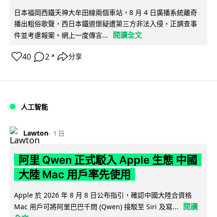
日本福岡西鐵天神大牟田線兩個車站，8 月 4 日廣播系統離奇
播出粗俗歌聲，西日本鐵道懷疑遭第三方非法入侵，正調查事
閱讀全文
件並考慮報案。網上一度傳言...
40
2
分享
↗
人工智能
Lawton
1 日
阿里 Qwen 正式駁入 Apple 生態 中國
大陸 Mac 用戶率先使用
Apple 於 2026 年 8 月 8 日公布指引，確認中國大陸合資格
閱讀
Mac 用戶可將阿里巴巴千問 (Qwen) 接駁至 Siri 及寫...