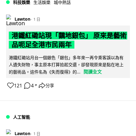
科技娛樂
生活娛樂
城中熱話
Lawton
1 日
港鐵紅磡站現「黐地銀包」 原來是藝術
品呃足全港市民兩年
港鐵紅磡站月台一個銀色「銀包」多年來一再令乘客誤以為有
人遺失財物，事主原本打算拾起交還，卻發現原來是黏在地上
閱讀全文
的藝術品。這件名為《失而復得》的...
121
4
分享
↗
人工智能
Lawton
1 日