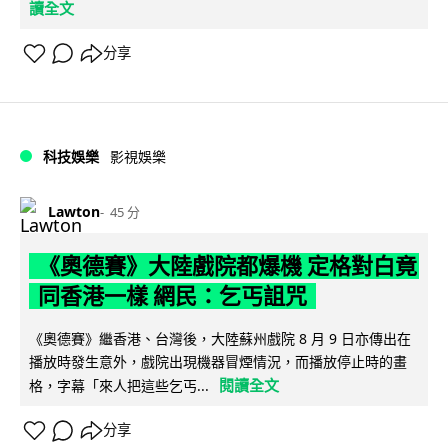
讀全文
分享
科技娛樂
影視娛樂
Lawton
45 分
《奧德賽》大陸戲院都爆機 定格對白竟
同香港一樣 網民：乞丐詛咒
《奧德賽》繼香港、台灣後，大陸蘇州戲院 8 月 9 日亦傳出在
播放時發生意外，戲院出現機器冒煙情況，而播放停止時的畫
閱讀全文
格，字幕「來人把這些乞丐...
分享