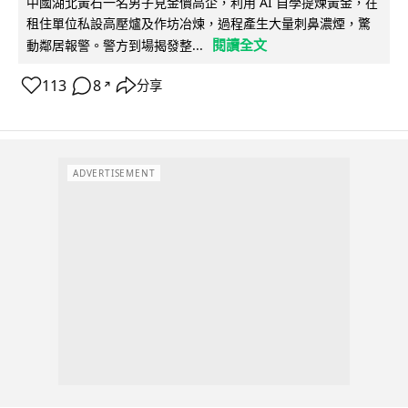
中國湖北黃石一名男子見金價高企，利用 AI 自學提煉黃金，在
租住單位私設高壓爐及作坊冶煉，過程產生大量刺鼻濃煙，驚
閱讀全文
動鄰居報警。警方到場揭發整...
113
8
分享
↗
ADVERTISEMENT