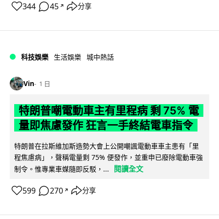
344
45
分享
↗
科技娛樂
生活娛樂
城中熱話
Vin
1 日
特朗普嘲電動車主有里程病 剩 75% 電
量即焦慮發作 狂言一手終結電車指令
特朗普在拉斯維加斯造勢大會上公開嘲諷電動車車主患有「里
程焦慮病」，聲稱電量剩 75% 便發作，並重申已廢除電動車強
閱讀全文
制令。惟專業車媒隨即反駁，...
599
270
分享
↗