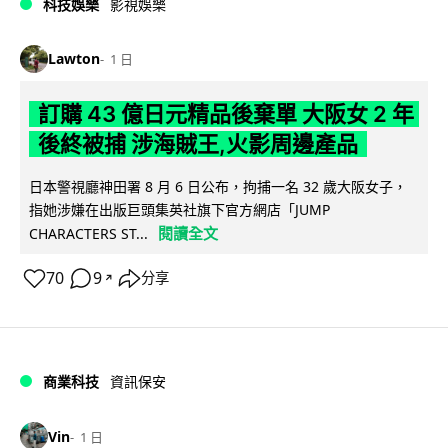
科技娛樂
影視娛樂
Lawton
1 日
訂購 43 億日元精品後棄單 大阪女 2 年
後終被捕 涉海賊王,火影周邊產品
日本警視廳神田署 8 月 6 日公布，拘捕一名 32 歲大阪女子，
指她涉嫌在出版巨頭集英社旗下官方網店「JUMP
閱讀全文
CHARACTERS ST...
70
9
分享
↗
商業科技
資訊保安
Vin
1 日