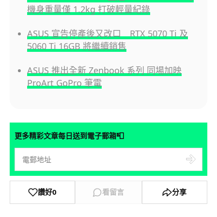
機身重量僅 1.2kg 打破輕量紀錄
ASUS 宣告停產後又改口 RTX 5070 Ti 及
5060 Ti 16GB 將繼續銷售
ASUS 推出全新 Zenbook 系列 同場加映
ProArt GoPro 筆電
📮
更多精彩文章每日送到電子郵箱
讚好
0
看留言
分享