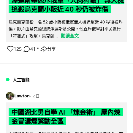
澤連斯基怒斥俄軍「人肉狩獵」 無人機
追殺烏克蘭小販近 40 秒仍被炸傷
烏克蘭克爾松一名 52 歲小販被俄軍無人機追擊近 40 秒後被炸
傷，影片由烏克蘭總統澤連斯基公開。他直斥俄軍對平民進行
閱讀全文
「狩獵式」攻擊，烏克蘭...
125
41
分享
↗
人工智能
Lawton
2 日
中國湖北男自學 AI 「煉金術」 屋內煉
金冒濃煙驚動全區