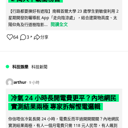
【行路都要揀好有遮陰】南韓首爾大學 23 歲學生劉敏俊利用 2
星期開發防曬導航 App「走向陰涼處」，結合建築物高度、太
閱讀全文
陽仰角及行道樹陰影...
64
3
分享
↗
科技娛樂
科技新聞
arthur
9 小時
冷氣 24 小時長開電費更平？內地網民
實測結果兩極 專家拆解慳電邏輯
你信唔信冷氣長開 24 小時，電費反而平過開開關關？內地網民
實測結果兩極，有人一個月電費只需 118 元人民幣，有人飆到