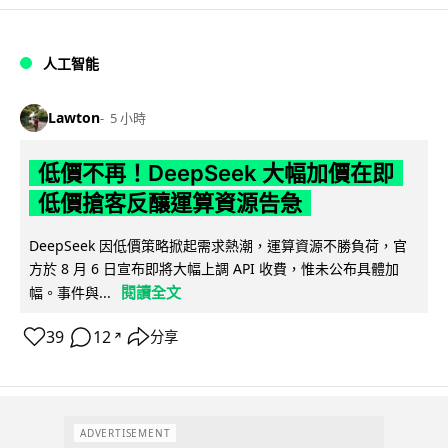
人工智能
Lawton
5 小時
低價不再！DeepSeek 大幅加價在即
低價搶客反釀運算資源告急
DeepSeek 因低價策略掀起需求熱潮，運算資源不勝負荷，官
方於 8 月 6 日宣布即將大幅上調 API 收費，惟未公布具體加
閱讀全文
幅。事件與...
39
12
分享
↗
ADVERTISEMENT