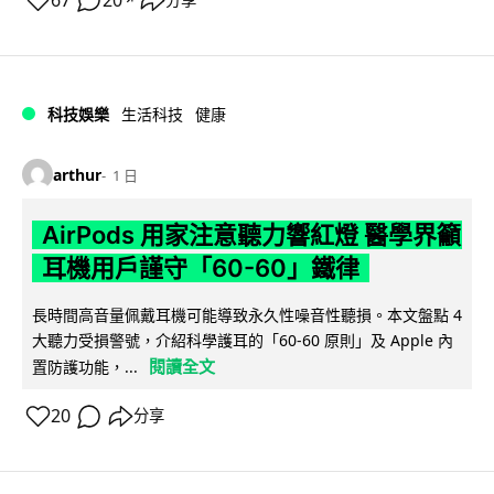
67
20
分享
科技娛樂
生活科技
健康
arthur
1 日
AirPods 用家注意聽力響紅燈 醫學界籲
耳機用戶謹守「60-60」鐵律
長時間高音量佩戴耳機可能導致永久性噪音性聽損。本文盤點 4
大聽力受損警號，介紹科學護耳的「60-60 原則」及 Apple 內
閱讀全文
置防護功能，...
20
分享