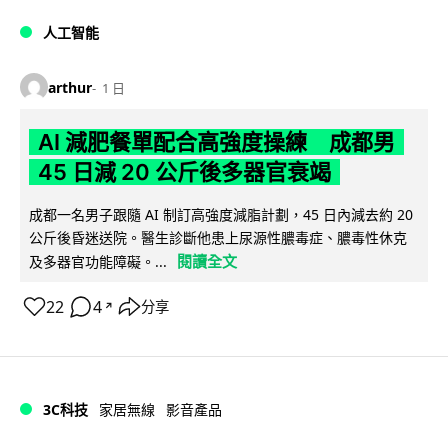
人工智能
arthur
1 日
AI 減肥餐單配合高強度操練 成都男
45 日減 20 公斤後多器官衰竭
成都一名男子跟隨 AI 制訂高強度減脂計劃，45 日內減去約 20
公斤後昏迷送院。醫生診斷他患上尿源性膿毒症、膿毒性休克
閱讀全文
及多器官功能障礙。...
22
4
分享
↗
3C科技
家居無線
影音產品