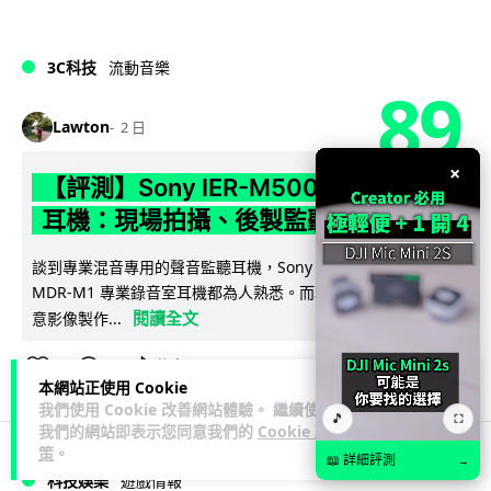
3C科技
流動音樂
89
Lawton
2 日
×
【評測】Sony IER-M500 入耳式監聽
耳機：現場拍攝、後製監聽與人聲利器
談到專業混音專用的聲音監聽耳機，Sony 經典 MDR-7506 到
MDR-M1 專業錄音室耳機都為人熟悉。而現在舞台製作者與創
閱讀全文
意影像製作...
39
5
分享
↗
本網站正使用 Cookie
我們使用 Cookie 改善網站體驗。 繼續使用
🎵
⛶
我們的網站即表示您同意我們的
Cookie 政
策
。
📖 詳細評測
→
科技娛樂
遊戲情報