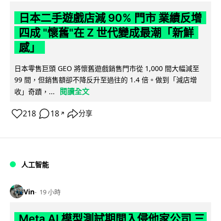
日本二手遊戲店減 90% 門市 業績反增
四成 "懷舊"在 Z 世代變成最潮「新鮮
感」
日本零售巨頭 GEO 將懷舊遊戲銷售門市從 1,000 間大幅減至
99 間，但銷售額卻不降反升至過往的 1.4 倍。做到「減店增
閱讀全文
收」奇蹟，...
218
18
分享
↗
人工智能
Vin
19 小時
Meta AI 模型測試期間入侵他家公司 三