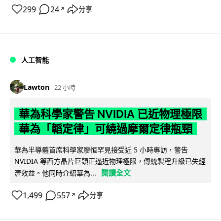
299
24
分享
↗
人工智能
Lawton
22 小時
華為科學家警告 NVIDIA 已近物理極限
華為「韜定律」可繞過摩爾定律瓶頸
華為半導體首席科學家廖恒罕見接受近 5 小時專訪，警告
NVIDIA 等西方晶片巨頭正逼近物理極限，傳統製程升級已失經
閱讀全文
濟效益。他同時介紹華為...
1,499
557
分享
↗