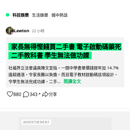
科技娛樂
生活娛樂
城中熱話
Lawton
22 小時
家長無得慳錢買二手書 電子啟動碼鎖死
二手教科書 學生無法做功課
社福界立法會議員陳文宜指，一間中學書單價錢按年加 14.7%
遠超通漲，令家長難以負擔。而且電子教材啟動碼這項設計，
閱讀全文
令學生無法完成功課，二手...
880
343
分享
↗
ADVERTISEMENT