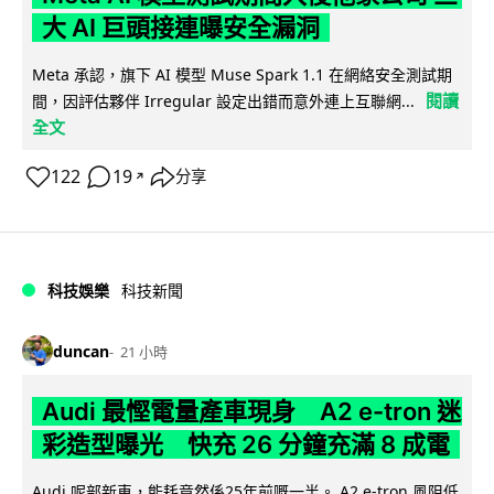
大 AI 巨頭接連曝安全漏洞
Meta 承認，旗下 AI 模型 Muse Spark 1.1 在網絡安全測試期
閱讀
間，因評估夥伴 Irregular 設定出錯而意外連上互聯網...
全文
122
19
分享
↗
科技娛樂
科技新聞
duncan
21 小時
Audi 最慳電量產車現身 A2 e-tron 迷
彩造型曝光 快充 26 分鐘充滿 8 成電
Audi 呢部新車，能耗竟然係25年前嘅一半。 A2 e-tron 風阻低