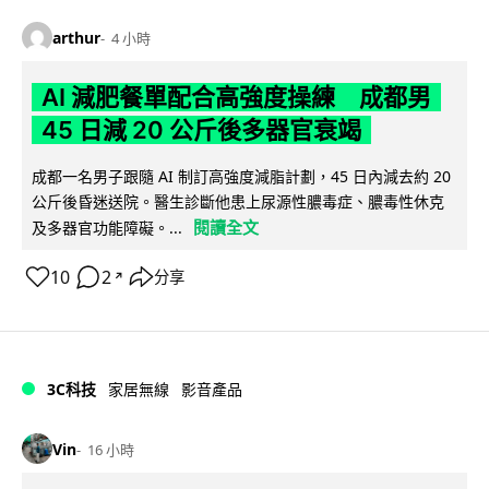
arthur
4 小時
AI 減肥餐單配合高強度操練 成都男
45 日減 20 公斤後多器官衰竭
成都一名男子跟隨 AI 制訂高強度減脂計劃，45 日內減去約 20
公斤後昏迷送院。醫生診斷他患上尿源性膿毒症、膿毒性休克
閱讀全文
及多器官功能障礙。...
10
2
分享
↗
3C科技
家居無線
影音產品
Vin
16 小時