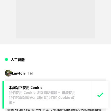
人工智能
Lawton
1 日
靠快閃記憶體紓緩 DRAM 不足 KIOXIA
本網站正使用 Cookie
我們使用 Cookie 改善網站體驗。 繼續使用
推 XL1 記憶體擴充模組
我們的網站即表示您同意我們的
Cookie 政
策
。
KIOXIA 發表全新記憶體擴充模組 XL1 系列，結合低延遲快閃記
憶體 XL-FLASH 與 CXL 介面，將快閃記憶體轉化為記憶體擴充