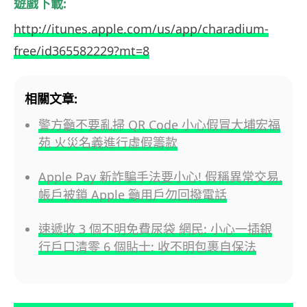
遊戲下載:
http://itunes.apple.com/us/app/charadium-
free/id365582229?mt=8
相關文章:
警方籲不要亂掃 QR Code 小心假冒大埔宏福
苑 火災名義進行虛假籌款
Apple Pay 新詐騙手法要小心! 假稱異常交易,
帳戶被鎖 Apple 籲用戶勿回撥電話
速遞收 3 個不明免費尿袋 網民: 小心一插銀
行戶口清零 6 個貼士: 收不明包裹自保法