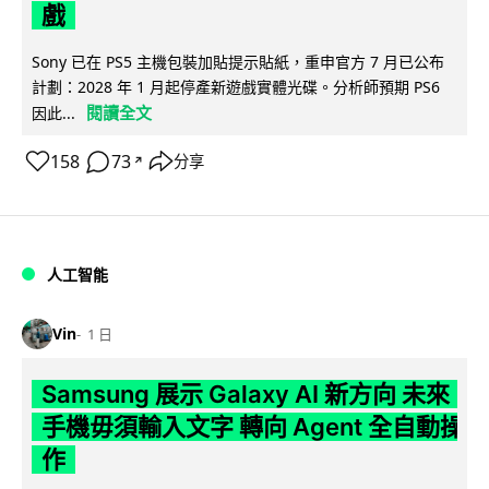
戲
Sony 已在 PS5 主機包裝加貼提示貼紙，重申官方 7 月已公布
計劃：2028 年 1 月起停產新遊戲實體光碟。分析師預期 PS6
閱讀全文
因此...
158
73
分享
↗
人工智能
Vin
1 日
Samsung 展示 Galaxy AI 新方向 未來
手機毋須輸入文字 轉向 Agent 全自動操
作