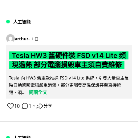
人工智能
arthur
1 日
Tesla HW3 舊硬件裝 FSD v14 Lite 頻
現過熱 部分電腦損毀車主須自費維修
Tesla 向 HW3 舊車款推送 FSD v14 Lite 系統，引發大量車主反
映自動駕駛電腦嚴重過熱，部分更觸發高溫保護甚至直接燒
閱讀全文
毀，須...
10
1
分享
↗
人工智能