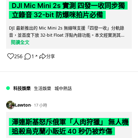
DJI Mic Mini 2s 實測 四發一收同步獨
立錄音 32-bit 防爆咪拍片必備
DJI 最新推出的 Mic Mini 2s 無線咪支援「四發一收」分軌錄
音，並首度下放 32-bit Float 浮點內錄功能。本文經實測其...
閱讀全文
256
1
分享
↗
科技娛樂
生活娛樂
城中熱話
Lawton
17 小時
澤連斯基怒斥俄軍「人肉狩獵」 無人機
追殺烏克蘭小販近 40 秒仍被炸傷