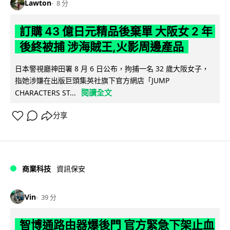
Lawton
8 分
訂購 43 億日元精品後棄單 大阪女 2 年
後終被捕 涉海賊王,火影周邊產品
日本警視廳神田署 8 月 6 日公布，拘捕一名 32 歲大阪女子，
指她涉嫌在出版巨頭集英社旗下官方網店「JUMP
閱讀全文
CHARACTERS ST...
分享
商業科技
資訊保安
Vin
39 分
智博通路由器爆後門 官方緊急下架止血