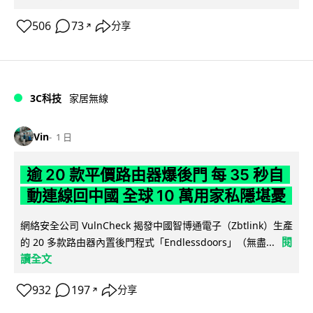
506
73
分享
↗
3C科技
家居無線
Vin
1 日
逾 20 款平價路由器爆後門 每 35 秒自
動連線回中國 全球 10 萬用家私隱堪憂
網絡安全公司 VulnCheck 揭發中國智博通電子（Zbtlink）生產
閱
的 20 多款路由器內置後門程式「Endlessdoors」（無盡...
讀全文
932
197
分享
↗