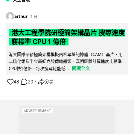
arthur
1 日
港大工程學院研極簡架構晶片 搜尋速度
勝標準 CPU 1 億倍
港大團隊研發極簡架構模擬內容尋址記憶體（CAM）晶片，用
二硫化鉬及半金屬銻克服傳輸瓶頸，漢明距離計算速度比標準
閱讀全文
CPU快1億倍，每次搜尋耗能低...
43
20
分享
↗
ADVERTISEMENT