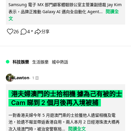
Samsung 電子 MX 部門顧客體驗辦公室主管兼副總裁 Jay Kim
閱讀全
表示，品牌正推動 Galaxy AI 邁向全自動化 Agent...
文
26
4
分享
↗
科技娛樂
生活娛樂
城中熱話
Lawton
1 日
港夫婦澳門的士拾相機 據為己有被的士
Cam 睇到 2 個月後再入境被捕
一對香港夫婦今年 5 月遊澳門乘的士拾獲他人遺留相機及電
池，拾遺不報並帶返香港自用。兩人本月 2 日經港珠澳大橋再
閱讀全文
次入境澳門時，被治安警察局...