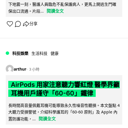
下地震一刻，醫護人員臨危不亂保護病人，更馬上開逃生門確
閱讀全文
保出口流通。片段...
分享
科技娛樂
生活科技
健康
arthur
3 小時
AirPods 用家注意聽力響紅燈 醫學界籲
耳機用戶謹守「60-60」鐵律
長時間高音量佩戴耳機可能導致永久性噪音性聽損。本文盤點 4
大聽力受損警號，介紹科學護耳的「60-60 原則」及 Apple 內
閱讀全文
置防護功能，...