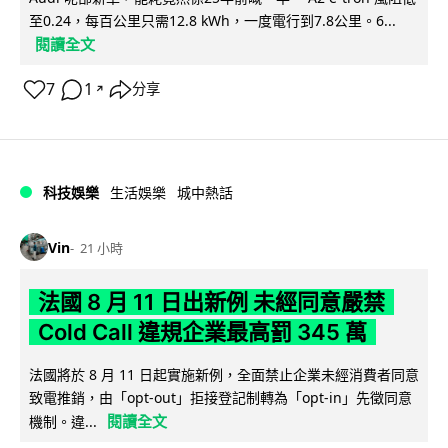
至0.24，每百公里只需12.8 kWh，一度電行到7.8公里。6...
閱讀全文
7
1
分享
↗
科技娛樂
生活娛樂
城中熱話
Vin
21 小時
法國 8 月 11 日出新例 未經同意嚴禁
Cold Call 違規企業最高罰 345 萬
法國將於 8 月 11 日起實施新例，全面禁止企業未經消費者同意
致電推銷，由「opt-out」拒接登記制轉為「opt-in」先徵同意
閱讀全文
機制。違...