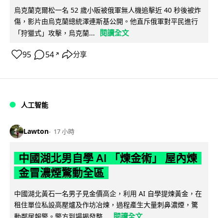
烏克蘭克爾松一名 52 歲小販被俄軍無人機追擊近 40 秒後被炸
傷，影片由烏克蘭總統澤連斯基公開。他直斥俄軍對平民進行
閱讀全文
「狩獵式」攻擊，烏克蘭...
95
54
分享
↗
人工智能
Lawton
17 小時
中國湖北男自學 AI 「煉金術」 屋內煉
金冒濃煙驚動全區
中國湖北黃石一名男子見金價高企，利用 AI 自學提煉黃金，在
租住單位私設高壓爐及作坊冶煉，過程產生大量刺鼻濃煙，驚
閱讀全文
動鄰居報警。警方到場揭發整...