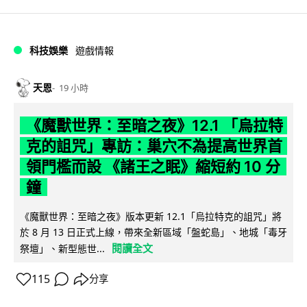
科技娛樂
遊戲情報
天恩
19 小時
《魔獸世界：至暗之夜》12.1 「烏拉特
克的詛咒」專訪：巢穴不為提高世界首
領門檻而設 《諸王之眠》縮短約 10 分
鐘
《魔獸世界：至暗之夜》版本更新 12.1「烏拉特克的詛咒」將
於 8 月 13 日正式上線，帶來全新區域「盤蛇島」、地城「毒牙
閱讀全文
祭壇」、新型態世...
115
分享