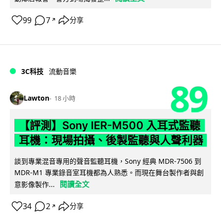
99
7
分享
↗
3C科技
流動音樂
89
Lawton
18 小時
【評測】Sony IER-M500 入耳式監聽
耳機：現場拍攝、後製監聽與人聲利器
談到專業混音專用的聲音監聽耳機，Sony 經典 MDR-7506 到
MDR-M1 專業錄音室耳機都為人熟悉。而現在舞台製作者與創
閱讀全文
意影像製作...
34
2
分享
↗