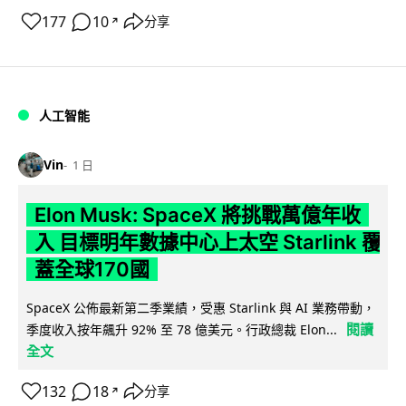
177
10
分享
↗
人工智能
Vin
1 日
Elon Musk: SpaceX 將挑戰萬億年收
入 目標明年數據中心上太空 Starlink 覆
蓋全球170國
SpaceX 公佈最新第二季業績，受惠 Starlink 與 AI 業務帶動，
閱讀
季度收入按年飆升 92% 至 78 億美元。行政總裁 Elon...
全文
132
18
分享
↗