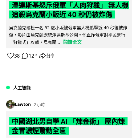
澤連斯基怒斥俄軍「人肉狩獵」 無人機
追殺烏克蘭小販近 40 秒仍被炸傷
烏克蘭克爾松一名 52 歲小販被俄軍無人機追擊近 40 秒後被炸
傷，影片由烏克蘭總統澤連斯基公開。他直斥俄軍對平民進行
閱讀全文
「狩獵式」攻擊，烏克蘭...
38
12
分享
↗
人工智能
Lawton
2 小時
中國湖北男自學 AI 「煉金術」 屋內煉
金冒濃煙驚動全區