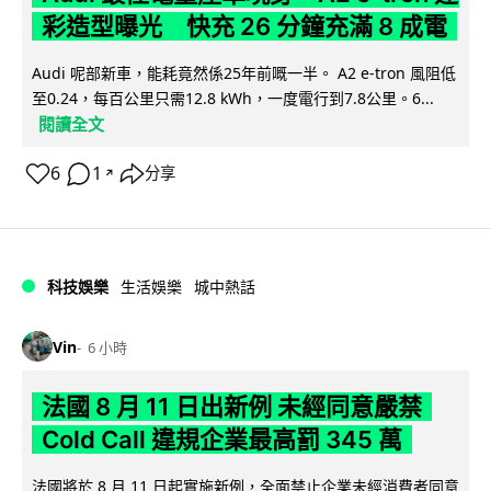
彩造型曝光 快充 26 分鐘充滿 8 成電
Audi 呢部新車，能耗竟然係25年前嘅一半。 A2 e-tron 風阻低
至0.24，每百公里只需12.8 kWh，一度電行到7.8公里。6...
閱讀全文
6
1
分享
↗
科技娛樂
生活娛樂
城中熱話
Vin
6 小時
法國 8 月 11 日出新例 未經同意嚴禁
Cold Call 違規企業最高罰 345 萬
法國將於 8 月 11 日起實施新例，全面禁止企業未經消費者同意