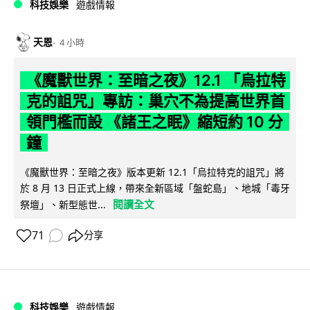
科技娛樂
遊戲情報
天恩
4 小時
《魔獸世界：至暗之夜》12.1 「烏拉特
克的詛咒」專訪：巢穴不為提高世界首
領門檻而設 《諸王之眠》縮短約 10 分
鐘
《魔獸世界：至暗之夜》版本更新 12.1「烏拉特克的詛咒」將
於 8 月 13 日正式上線，帶來全新區域「盤蛇島」、地城「毒牙
閱讀全文
祭壇」、新型態世...
71
分享
科技娛樂
遊戲情報