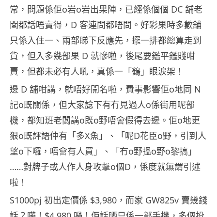
常，問題係佢o岩o岩出果陣，已經係個個 DC 舖老
闆都話唔賣得，D 客連問都唔問。好彩果時多數舖
只係入住一、兩部睇下反應先，擺一排都總算走到
貨，但入多幾部果 D 就慘啦，後尾要鑑平鑑賤咁
賣，但都未必有人吼，真係一「鶴」眼淚架！
邊 D 舖咁講，就唔好開名啦，費事影響佢o地同 N
記o既關係，但大家諗下有冇見過人o係街用呢部
機，都知班老闆講o既o野唔會假得去邊。佢o地更
狠o既評語仲有「多X魚」、「呢D花臣o野，引到人
望o下囉，唔會有人買」、「冇o野搵o野o黎搞」
……對牌子或人作人身攻擊o個D，係度就無謂引述
啦！
S1000pj 初出定價係 $3,980，而家 GW825v 賣幾錢
話？嘩！$4,980 喎！佢話晒只係一部手機，多個投