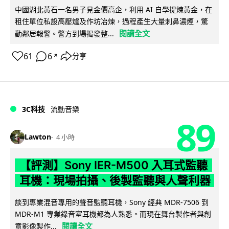
中國湖北黃石一名男子見金價高企，利用 AI 自學提煉黃金，在
租住單位私設高壓爐及作坊冶煉，過程產生大量刺鼻濃煙，驚
閱讀全文
動鄰居報警。警方到場揭發整...
61
6
分享
↗
3C科技
流動音樂
89
Lawton
4 小時
【評測】Sony IER-M500 入耳式監聽
耳機：現場拍攝、後製監聽與人聲利器
談到專業混音專用的聲音監聽耳機，Sony 經典 MDR-7506 到
MDR-M1 專業錄音室耳機都為人熟悉。而現在舞台製作者與創
閱讀全文
意影像製作...