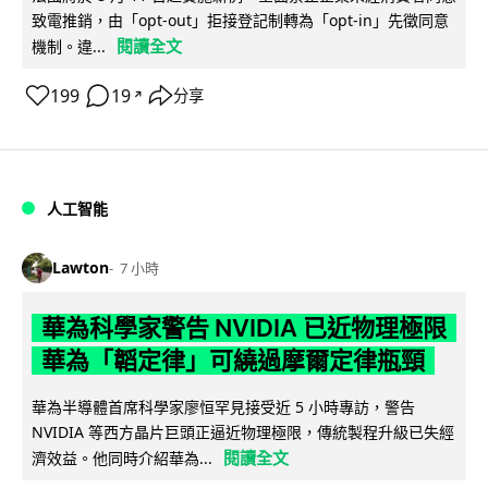
致電推銷，由「opt-out」拒接登記制轉為「opt-in」先徵同意
閱讀全文
機制。違...
199
19
分享
↗
人工智能
Lawton
7 小時
華為科學家警告 NVIDIA 已近物理極限
華為「韜定律」可繞過摩爾定律瓶頸
華為半導體首席科學家廖恒罕見接受近 5 小時專訪，警告
NVIDIA 等西方晶片巨頭正逼近物理極限，傳統製程升級已失經
閱讀全文
濟效益。他同時介紹華為...