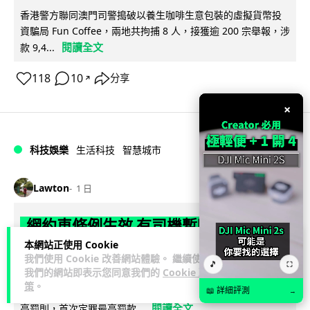
香港警方聯同澳門司警搗破以養生咖啡生意包裝的虛擬貨幣投
資騙局 Fun Coffee，兩地共拘捕 8 人，接獲逾 200 宗舉報，涉
閱讀全文
款 9,4...
118
10
分享
↗
×
科技娛樂
生活科技
智慧城市
Lawton
1 日
網約車條例生效 有司機暫時停工避風頭
的士業界籲白牌 "改邪歸正"
本網站正使用 Cookie
我們使用 Cookie 改善網站體驗。 繼續使用
🎵
⛶
我們的網站即表示您同意我們的
Cookie 政
規管網約車法例大部分條文已於 8 月 3 日生效，的士業界就期
策
。
望白牌車司機，能夠「改邪歸正」回流駕駛的士。新例大幅提
📖 詳細評測
→
閱讀全文
高罰則，首次定罪最高罰款...