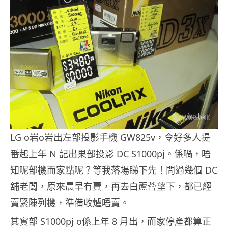
LG o岩o岩出左部投影手機 GW825v，令好多人提
番起上年 N 記出果部投影 DC S1000pj。係喎，唔
知呢部機而家點呢？等我落場睇下先！問過幾個 DC
舖老闆，原來晨早冇賣，再去白蘆薈望下，都已經
賣緊陳列機，準備收爐唔賣。
其實部 S1000pj o係上年 8 月出，而家停產都算正