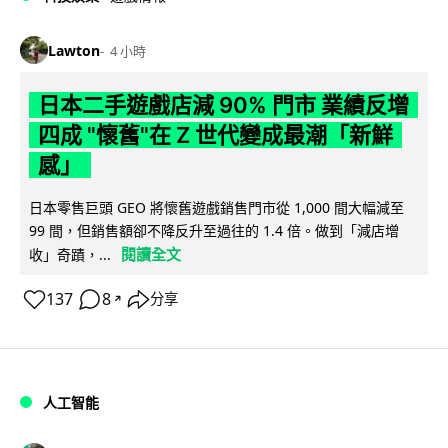
Lawton
4 小時
日本二手遊戲店減 90% 門市 業績反增
四成 "懷舊"在 Z 世代變成最潮「新鮮
感」
日本零售巨頭 GEO 將懷舊遊戲銷售門市從 1,000 間大幅減至
99 間，但銷售額卻不降反升至過往的 1.4 倍。做到「減店增
閱讀全文
收」奇蹟，...
137
8
分享
↗
人工智能