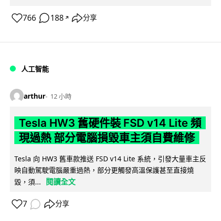
766
188
分享
↗
人工智能
arthur
12 小時
Tesla HW3 舊硬件裝 FSD v14 Lite 頻
現過熱 部分電腦損毀車主須自費維修
Tesla 向 HW3 舊車款推送 FSD v14 Lite 系統，引發大量車主反
映自動駕駛電腦嚴重過熱，部分更觸發高溫保護甚至直接燒
閱讀全文
毀，須...
7
分享