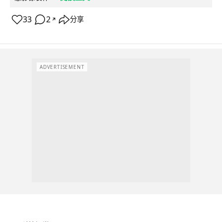
33
2
分享
↗
ADVERTISEMENT