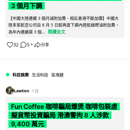
3 個月下調
【中國大陸連續 3 個月減附加費，相反香港不斷加價】中國大
陸多家航空公司自 8 月 5 日起再度下調內陸航線燃油附加費，
閱讀全文
為年內連續第 3 個...
32
5
分享
↗
科技娛樂
生活科技
區塊鏈
Lawton
1 日
Fun Coffee 咖啡騙局爆煲 咖啡包裝虛
擬貨幣投資騙局 港澳警拘 8 人涉款
9,400 萬元