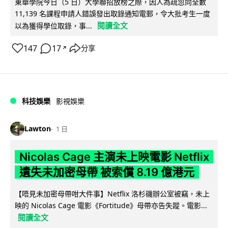
東華學院今日（5 日）大學聯招放榜之際，因人為疏忽向全數
11,139 名課程申請人錯誤發出取錄通知電郵，令大批考生一度
閱讀全文
以為獲得學位取錄，事...
147
17
分享
↗
科技娛樂
影視娛樂
Lawton
1 日
Nicolas Cage 主演未上映電影 Netflix
遺失未加密母帶 被索償 8.19 億港元
【唔見未加密母帶咁大件事】Netflix 洛杉磯辦公室被竊，未上
映的 Nicolas Cage 電影《Fortitude》母帶亦告失蹤。電影...
閱讀全文