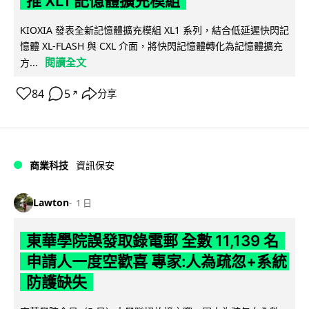
推 XL1 記憶體擴充模組
KIOXIA 發表全新記憶體擴充模組 XL1 系列，結合低延遲快閃記
憶體 XL-FLASH 與 CXL 介面，將快閃記憶體轉化為記憶體擴充
閱讀全文
方...
84
5
分享
↗
商業科技
資訊保安
Lawton
1 日
東華學院誤發取錄電郵 全數 11,139 名
申請人一度空歡喜 專家:人為疏忽+系統
防護缺失