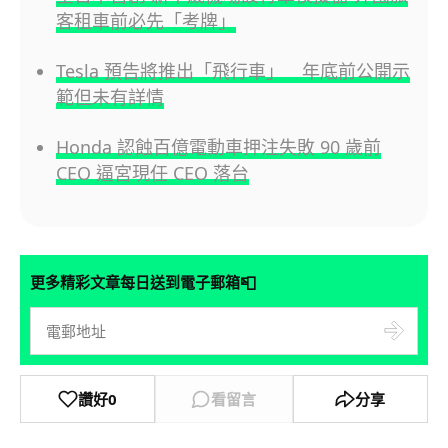
客租車前必先「考牌」
Tesla 預告將推出「飛行車」 年底前公開示
範但未有詳情
Honda 認蝕百億電動車押注失敗 90 歲前
CEO 逼宮現任 CEO 落台
📮
更多精彩文章每日送到電子郵箱
讚好
0
看留言
分享