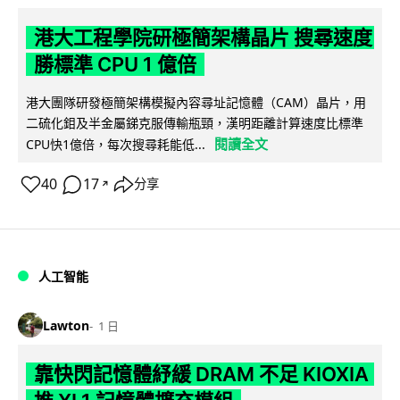
港大工程學院研極簡架構晶片 搜尋速度
勝標準 CPU 1 億倍
港大團隊研發極簡架構模擬內容尋址記憶體（CAM）晶片，用
二硫化鉬及半金屬銻克服傳輸瓶頸，漢明距離計算速度比標準
閱讀全文
CPU快1億倍，每次搜尋耗能低...
40
17
分享
↗
人工智能
Lawton
1 日
靠快閃記憶體紓緩 DRAM 不足 KIOXIA