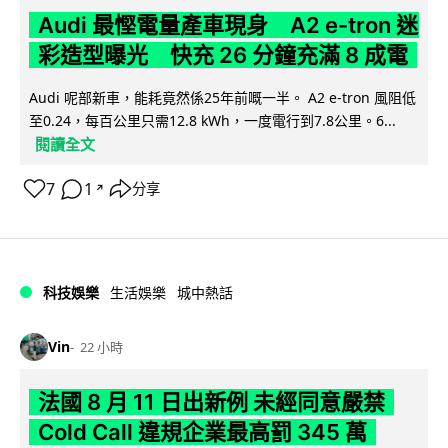
Audi 最慳電量產車現身 A2 e-tron 迷
彩造型曝光 快充 26 分鐘充滿 8 成電
Audi 呢部新車，能耗竟然係25年前嘅一半。 A2 e-tron 風阻低
至0.24，每百公里只需12.8 kWh，一度電行到7.8公里。6...
閱讀全文
7
1
分享
↗
科技娛樂
生活娛樂
城中熱話
Vin
22 小時
法國 8 月 11 日出新例 未經同意嚴禁
Cold Call 違規企業最高罰 345 萬