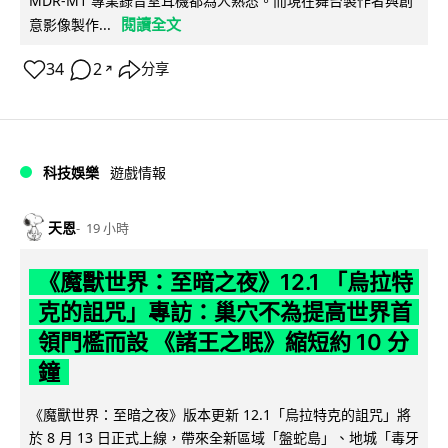
MDR-M1 專業錄音室耳機都為人熟悉。而現在舞台製作者與創
閱讀全文
意影像製作...
34
2
分享
↗
科技娛樂
遊戲情報
天恩
19 小時
《魔獸世界：至暗之夜》12.1 「烏拉特
克的詛咒」專訪：巢穴不為提高世界首
領門檻而設 《諸王之眠》縮短約 10 分
鐘
《魔獸世界：至暗之夜》版本更新 12.1「烏拉特克的詛咒」將
於 8 月 13 日正式上線，帶來全新區域「盤蛇島」、地城「毒牙