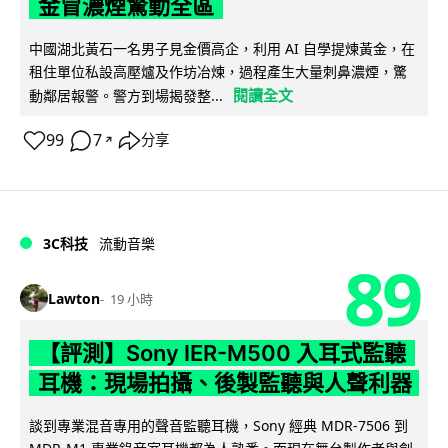
金冒濃煙驚動全區
中國湖北黃石一名男子見金價高企，利用 AI 自學提煉黃金，在
租住單位私設高壓爐及作坊冶煉，過程產生大量刺鼻濃煙，驚
閱讀全文
動鄰居報警。警方到場揭發整...
99
7
分享
↗
3C科技
流動音樂
89
Lawton
19 小時
【評測】Sony IER-M500 入耳式監聽
耳機：現場拍攝、後製監聽與人聲利器
談到專業混音專用的聲音監聽耳機，Sony 經典 MDR-7506 到