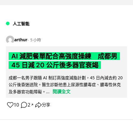
人工智能
arthur
5 小時
AI 減肥餐單配合高強度操練 成都男
45 日減 20 公斤後多器官衰竭
成都一名男子跟隨 AI 制訂高強度減脂計劃，45 日內減去約 20
公斤後昏迷送院。醫生診斷他患上尿源性膿毒症、膿毒性休克
閱讀全文
及多器官功能障礙。...
10
2
分享
↗