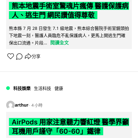
熊本地震手術室驚魂片瘋傳 醫護保護病
人、逃生門 網民讚值得尊敬
熊本縣 7 月 28 日發生 7.1 級地震，熊本綜合醫院手術室鏡頭拍
下地震一刻，醫護人員臨危不亂保護病人，更馬上開逃生門確
閱讀全文
保出口流通。片段...
分享
科技娛樂
生活科技
健康
arthur
4 小時
AirPods 用家注意聽力響紅燈 醫學界籲
耳機用戶謹守「60-60」鐵律