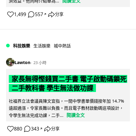
閱讀全文
濟效益。他同時介紹華為...
1,499
557
分享
↗
科技娛樂
生活娛樂
城中熱話
Lawton
23 小時
家長無得慳錢買二手書 電子啟動碼鎖死
二手教科書 學生無法做功課
社福界立法會議員陳文宜指，一間中學書單價錢按年加 14.7%
遠超通漲，令家長難以負擔。而且電子教材啟動碼這項設計，
閱讀全文
令學生無法完成功課，二手...
880
343
分享
↗