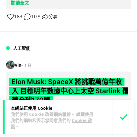
閱讀全文
183
10
分享
↗
人工智能
Vin
1 日
Elon Musk: SpaceX 將挑戰萬億年收
入 目標明年數據中心上太空 Starlink 覆
蓋全球170國
本網站正使用 Cookie
SpaceX 公佈最新第二季業績，受惠 Starlink 與 AI 業務帶動，
我們使用 Cookie 改善網站體驗。 繼續使用
閱讀
我們的網站即表示您同意我們的
Cookie 政
季度收入按年飆升 92% 至 78 億美元。行政總裁 Elon...
策
。
全文