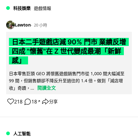
科技娛樂
遊戲情報
Lawton
20 小時
日本二手遊戲店減 90% 門市 業績反增
四成 "懷舊"在 Z 世代變成最潮「新鮮
感」
日本零售巨頭 GEO 將懷舊遊戲銷售門市從 1,000 間大幅減至
99 間，但銷售額卻不降反升至過往的 1.4 倍。做到「減店增
閱讀全文
收」奇蹟，...
218
18
分享
↗
人工智能