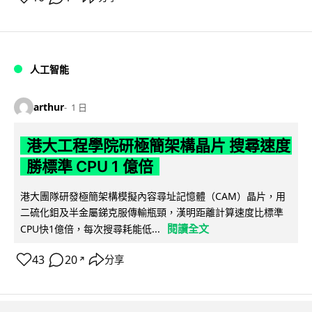
人工智能
arthur
1 日
港大工程學院研極簡架構晶片 搜尋速度
勝標準 CPU 1 億倍
港大團隊研發極簡架構模擬內容尋址記憶體（CAM）晶片，用
二硫化鉬及半金屬銻克服傳輸瓶頸，漢明距離計算速度比標準
閱讀全文
CPU快1億倍，每次搜尋耗能低...
43
20
分享
↗