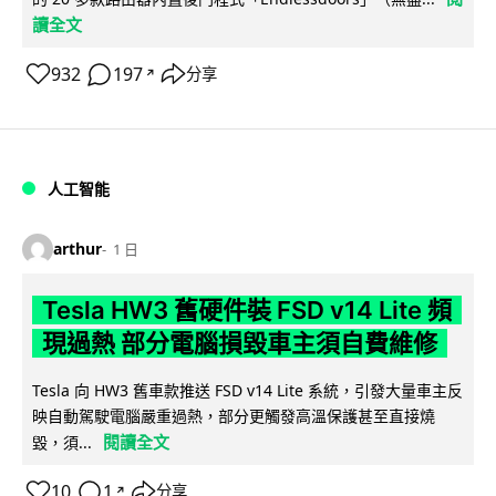
讀全文
932
197
分享
↗
人工智能
arthur
1 日
Tesla HW3 舊硬件裝 FSD v14 Lite 頻
現過熱 部分電腦損毀車主須自費維修
Tesla 向 HW3 舊車款推送 FSD v14 Lite 系統，引發大量車主反
映自動駕駛電腦嚴重過熱，部分更觸發高溫保護甚至直接燒
閱讀全文
毀，須...
10
1
分享
↗