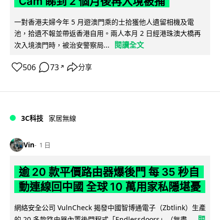
Cam 睇到 2 個月後再入境被捕
一對香港夫婦今年 5 月遊澳門乘的士拾獲他人遺留相機及電
池，拾遺不報並帶返香港自用。兩人本月 2 日經港珠澳大橋再
閱讀全文
次入境澳門時，被治安警察局...
506
73
分享
↗
3C科技
家居無線
Vin
1 日
逾 20 款平價路由器爆後門 每 35 秒自
動連線回中國 全球 10 萬用家私隱堪憂
網絡安全公司 VulnCheck 揭發中國智博通電子（Zbtlink）生產
閱
的 20 多款路由器內置後門程式「Endlessdoors」（無盡...