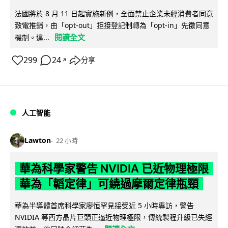
法國將於 8 月 11 日起實施新例，全面禁止企業未經消費者同意
致電推銷，由「opt-out」拒接登記制轉為「opt-in」先徵同意
閱讀全文
機制。違...
299
24
分享
↗
人工智能
Lawton
22 小時
華為科學家警告 NVIDIA 已近物理極限
華為「韜定律」可繞過摩爾定律瓶頸
華為半導體首席科學家廖恒罕見接受近 5 小時專訪，警告
NVIDIA 等西方晶片巨頭正逼近物理極限，傳統製程升級已失經