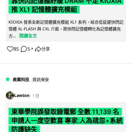
靠快閃記憶體紓緩 DRAM 不足 KIOXIA
推 XL1 記憶體擴充模組
KIOXIA 發表全新記憶體擴充模組 XL1 系列，結合低延遲快閃記
憶體 XL-FLASH 與 CXL 介面，將快閃記憶體轉化為記憶體擴充
閱讀全文
方...
85
5
分享
↗
商業科技
資訊保安
Lawton
1 日
東華學院誤發取錄電郵 全數 11,139 名
申請人一度空歡喜 專家:人為疏忽+系統
防護缺失