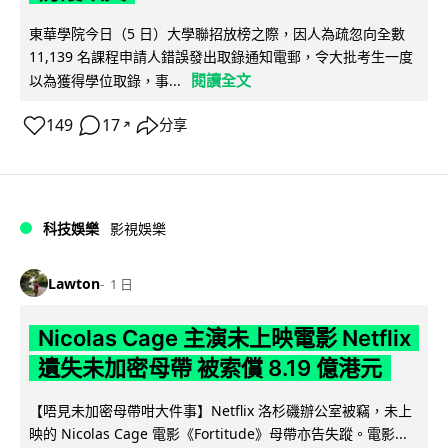
東華學院今日（5 日）大學聯招放榜之際，因人為疏忽向全數
11,139 名課程申請人錯誤發出取錄通知電郵，令大批考生一度
閱讀全文
以為獲得學位取錄，事...
149
17
分享
↗
科技娛樂
影視娛樂
Lawton
1 日
Nicolas Cage 主演未上映電影 Netflix
遺失未加密母帶 被索償 8.19 億港元
【唔見未加密母帶咁大件事】Netflix 洛杉磯辦公室被竊，未上
映的 Nicolas Cage 電影《Fortitude》母帶亦告失蹤。電影...