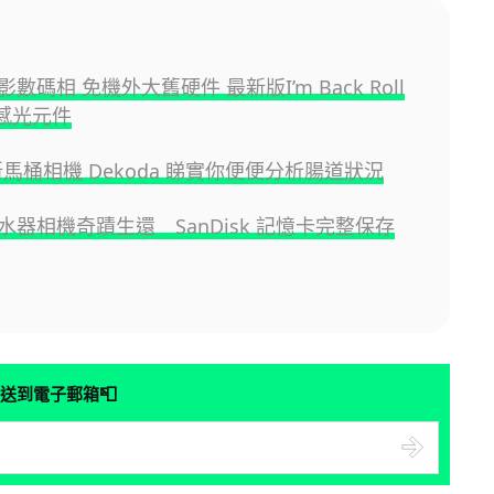
數碼相 免機外大舊硬件 最新版I’m Back Roll
C感光元件
r 新馬桶相機 Dekoda 睇實你便便分析腸道狀況
水器相機奇蹟生還 SanDisk 記憶卡完整保存
📮
送到電子郵箱