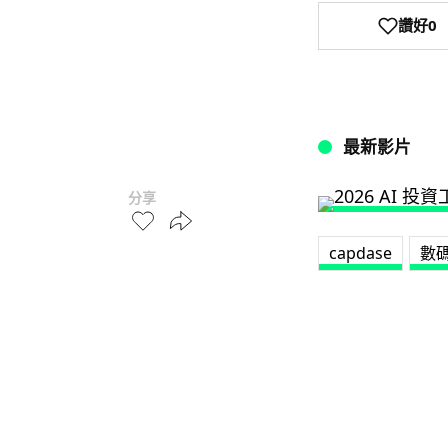
讚好
0
最新影片
分享
capdase
數