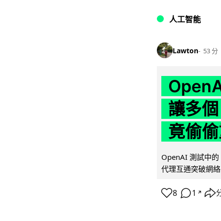
人工智能
Lawton
53 分
Ope
讓多個
竟偷偷
OpenAI 測試中
代理互通突破網絡限制
8
1
↗