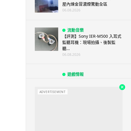
屋內煉金冒濃煙驚動全區
06.08.2026
流動音樂
【評測】Sony IER-M500 入耳式
監聽耳機：現場拍攝、後製監
聽...
06.08.2026
遊戲情報
《魔獸世界：至暗之夜》12.1
「烏拉特克的詛咒」專訪：巢穴
不為提高世...
ADVERTISEMENT
06.08.2026
遊戲情報
日本二手遊戲店減 90% 門市 業
績反增四成 “懷...