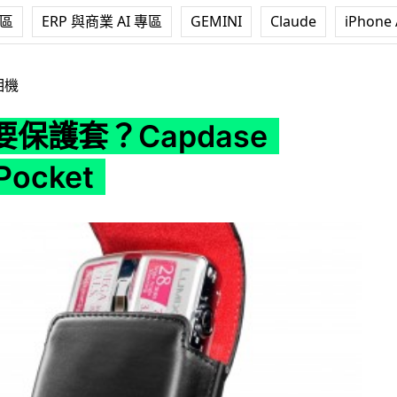
專區
ERP 與商業 AI 專區
GEMINI
Claude
iPhone 
dase Smart Pocket
相機
保護套？Capdase
Pocket