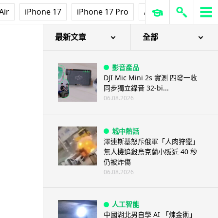
Air
iPhone 17
iPhone 17 Pro
AirPods Pro 3
Ap
最新文章
全部
影音產品
DJI Mic Mini 2s 實測 四發一收
同步獨立錄音 32-bi...
06.08.2026
城中熱話
澤連斯基怒斥俄軍「人肉狩獵」
無人機追殺烏克蘭小販近 40 秒
仍被炸傷
06.08.2026
人工智能
中國湖北男自學 AI 「煉金術」