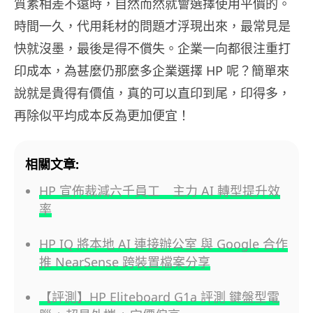
質素相差不遠時，自然而然就會選擇使用平價的。
時間一久，代用耗材的問題才浮現出來，最常見是
快就沒墨，最後是得不償失。企業一向都很注重打
印成本，為甚麼仍那麼多企業選擇 HP 呢？簡單來
說就是貴得有價值，真的可以直印到尾，印得多，
再除似平均成本反為更加便宜！
相關文章:
HP 宣佈裁減六千員工 主力 AI 轉型提升效
率
HP IQ 將本地 AI 連接辦公室 與 Google 合作
推 NearSense 跨裝置檔案分享
【評測】HP Eliteboard G1a 評測 鍵盤型電