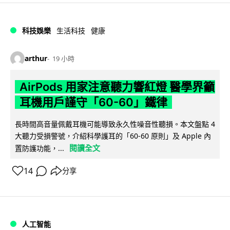
科技娛樂
生活科技
健康
arthur
19 小時
AirPods 用家注意聽力響紅燈 醫學界籲
耳機用戶謹守「60-60」鐵律
長時間高音量佩戴耳機可能導致永久性噪音性聽損。本文盤點 4
大聽力受損警號，介紹科學護耳的「60-60 原則」及 Apple 內
閱讀全文
置防護功能，...
14
分享
人工智能