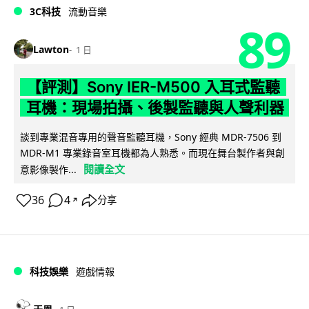
3C科技
流動音樂
89
Lawton
1 日
【評測】Sony IER-M500 入耳式監聽
耳機：現場拍攝、後製監聽與人聲利器
談到專業混音專用的聲音監聽耳機，Sony 經典 MDR-7506 到
MDR-M1 專業錄音室耳機都為人熟悉。而現在舞台製作者與創
閱讀全文
意影像製作...
36
4
分享
↗
科技娛樂
遊戲情報