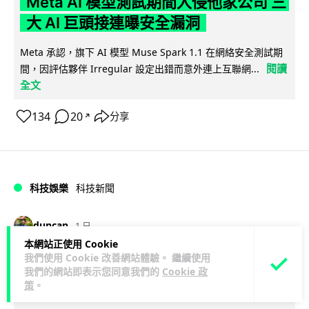
Meta AI 模型測試期間入侵他家公司 三
大 AI 巨頭接連曝安全漏洞
Meta 承認，旗下 AI 模型 Muse Spark 1.1 在網絡安全測試期
閱讀
間，因評估夥伴 Irregular 設定出錯而意外連上互聯網...
全文
134
20
分享
↗
科技娛樂
科技新聞
duncan
1 日
本網站正使用 Cookie
我們使用 Cookie 改善網站體驗。 繼續使用
Audi 最慳電量產車現身 A2 e-tron 迷
我們的網站即表示您同意我們的
Cookie 政
彩造型曝光 快充 26 分鐘充滿 8 成電
策
。