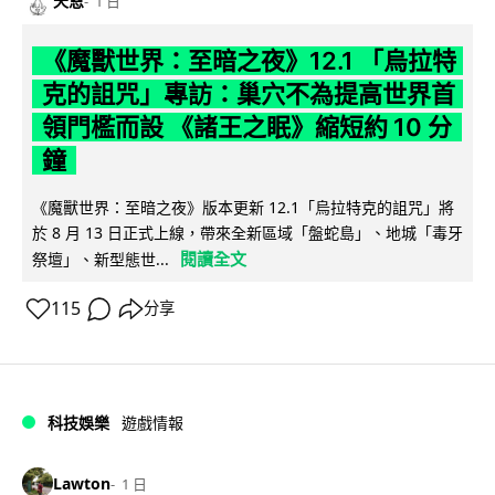
天恩
1 日
《魔獸世界：至暗之夜》12.1 「烏拉特
克的詛咒」專訪：巢穴不為提高世界首
領門檻而設 《諸王之眠》縮短約 10 分
鐘
《魔獸世界：至暗之夜》版本更新 12.1「烏拉特克的詛咒」將
於 8 月 13 日正式上線，帶來全新區域「盤蛇島」、地城「毒牙
閱讀全文
祭壇」、新型態世...
115
分享
科技娛樂
遊戲情報
Lawton
1 日