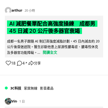
arthur
20 小時
AI 減肥餐單配合高強度操練 成都男
45 日減 20 公斤後多器官衰竭
成都一名男子跟隨 AI 制訂高強度減脂計劃，45 日內減去約 20
公斤後昏迷送院。醫生診斷他患上尿源性膿毒症、膿毒性休克
閱讀全文
及多器官功能障礙。...
18
4
分享
↗
3C科技
家居無線
影音產品
Vin
1 日