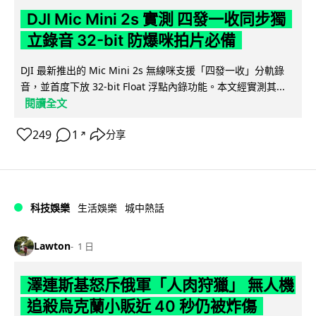
DJI Mic Mini 2s 實測 四發一收同步獨
立錄音 32-bit 防爆咪拍片必備
DJI 最新推出的 Mic Mini 2s 無線咪支援「四發一收」分軌錄
音，並首度下放 32-bit Float 浮點內錄功能。本文經實測其...
閱讀全文
249
1
分享
↗
科技娛樂
生活娛樂
城中熱話
Lawton
1 日
澤連斯基怒斥俄軍「人肉狩獵」 無人機
追殺烏克蘭小販近 40 秒仍被炸傷