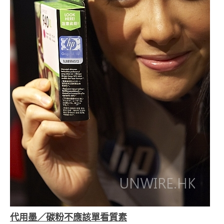
代用墨／碳粉不應該單看質素