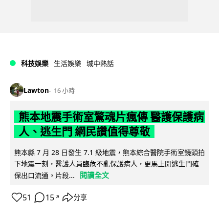
科技娛樂
生活娛樂
城中熱話
Lawton
16 小時
熊本地震手術室驚魂片瘋傳 醫護保護病
人、逃生門 網民讚值得尊敬
熊本縣 7 月 28 日發生 7.1 級地震，熊本綜合醫院手術室鏡頭拍
下地震一刻，醫護人員臨危不亂保護病人，更馬上開逃生門確
閱讀全文
保出口流通。片段...
51
15
分享
↗