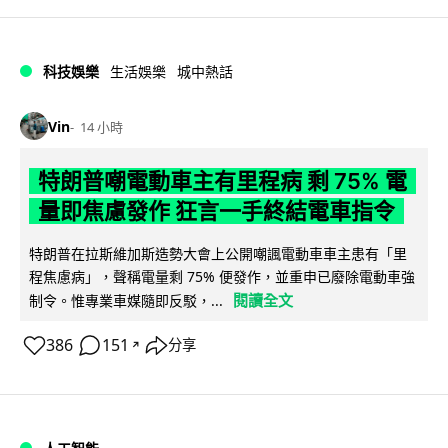
科技娛樂
生活娛樂
城中熱話
Vin
14 小時
特朗普嘲電動車主有里程病 剩 75% 電
量即焦慮發作 狂言一手終結電車指令
特朗普在拉斯維加斯造勢大會上公開嘲諷電動車車主患有「里
程焦慮病」，聲稱電量剩 75% 便發作，並重申已廢除電動車強
閱讀全文
制令。惟專業車媒隨即反駁，...
386
151
分享
↗