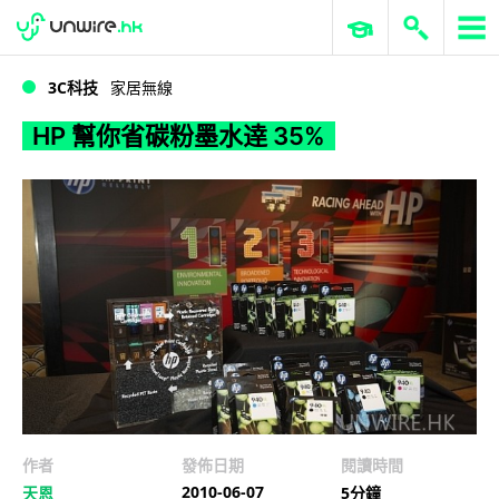
WWDC 2026
GenAI 與雲端科技專區
ERP 與商業 AI
HP 幫你省碳粉墨水逹 35%
3C科技
家居無線
HP 幫你省碳粉墨水逹 35%
作者
發佈日期
閱讀時間
2010-06-07
天恩
5分鐘