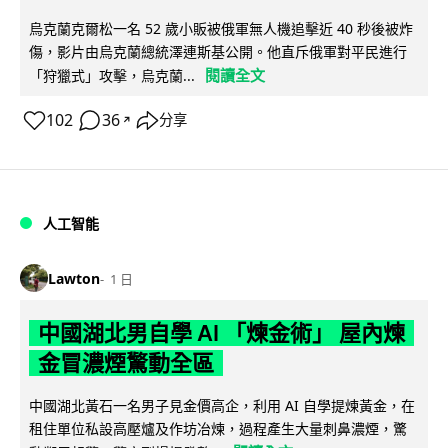
烏克蘭克爾松一名 52 歲小販被俄軍無人機追擊近 40 秒後被炸
傷，影片由烏克蘭總統澤連斯基公開。他直斥俄軍對平民進行
閱讀全文
「狩獵式」攻擊，烏克蘭...
102
36
分享
↗
人工智能
Lawton
1 日
中國湖北男自學 AI 「煉金術」 屋內煉
金冒濃煙驚動全區
中國湖北黃石一名男子見金價高企，利用 AI 自學提煉黃金，在
租住單位私設高壓爐及作坊冶煉，過程產生大量刺鼻濃煙，驚