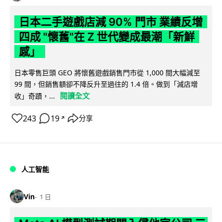
日本二手遊戲店減 90% 門市 業績反增
四成 "懷舊"在 Z 世代變成最潮「新鮮
感」
日本零售巨頭 GEO 將懷舊遊戲銷售門市從 1,000 間大幅減至
99 間，但銷售額卻不降反升至過往的 1.4 倍。做到「減店增
閱讀全文
收」奇蹟，...
243
19
分享
↗
人工智能
Vin
1 日