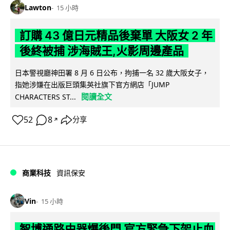
Lawton
15 小時
訂購 43 億日元精品後棄單 大阪女 2 年
後終被捕 涉海賊王,火影周邊產品
日本警視廳神田署 8 月 6 日公布，拘捕一名 32 歲大阪女子，
指她涉嫌在出版巨頭集英社旗下官方網店「JUMP
閱讀全文
CHARACTERS ST...
52
8
分享
↗
商業科技
資訊保安
Vin
15 小時
智博通路由器爆後門 官方緊急下架止血