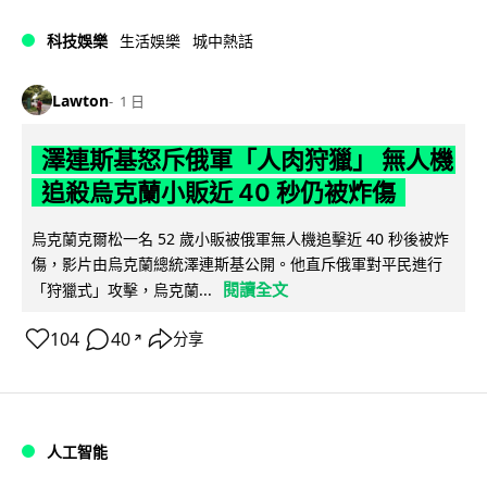
科技娛樂
生活娛樂
城中熱話
Lawton
1 日
澤連斯基怒斥俄軍「人肉狩獵」 無人機
追殺烏克蘭小販近 40 秒仍被炸傷
烏克蘭克爾松一名 52 歲小販被俄軍無人機追擊近 40 秒後被炸
傷，影片由烏克蘭總統澤連斯基公開。他直斥俄軍對平民進行
閱讀全文
「狩獵式」攻擊，烏克蘭...
104
40
分享
↗
人工智能