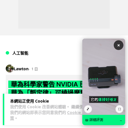
×
人工智能
Lawton
1 日
華為科學家警告 NVIDIA 已近物理極限
華為「韜定律」可繞過摩爾定律瓶頸
本網站正使用 Cookie
華為半導體首席科學家廖恒罕見接受近 5 小時專訪，警告
我們使用 Cookie 改善網站體驗。 繼續使用
🎵
⛶
NVIDIA 等西方晶片巨頭正逼近物理極限，傳統製程升級已失經
我們的網站即表示您同意我們的
Cookie 政
策
。
閱讀全文
濟效益。他同時介紹華為...
📖 詳細評測
→