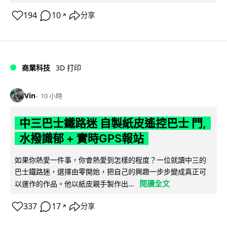
194
10
分享
↗
商業科技
3D 打印
Vin
10 小時
中三巴士鐵路迷 自製紙皮遙控巴士 門,
水撥識郁 + 實時GPS報站
如果你熱愛一件事，你會熱愛到怎樣的程度？一位就讀中三的
巴士鐵路迷，選擇由零開始，把自己的興趣一步步變成真正可
閱讀全文
以運作的作品。他以紙皮親手製作出...
337
17
分享
↗