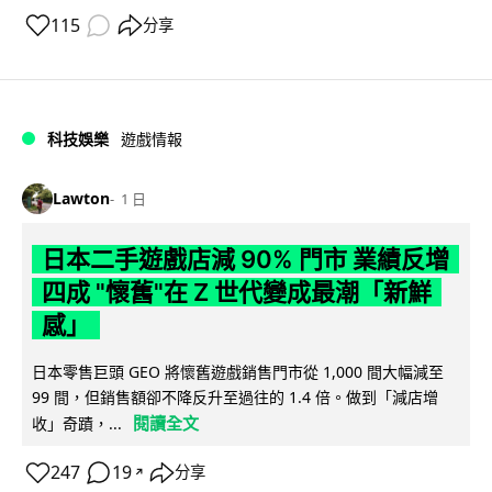
115
分享
科技娛樂
遊戲情報
Lawton
1 日
日本二手遊戲店減 90% 門市 業績反增
四成 "懷舊"在 Z 世代變成最潮「新鮮
感」
日本零售巨頭 GEO 將懷舊遊戲銷售門市從 1,000 間大幅減至
99 間，但銷售額卻不降反升至過往的 1.4 倍。做到「減店增
閱讀全文
收」奇蹟，...
247
19
分享
↗