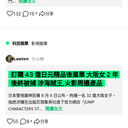
閱讀全文
門...
132
10
分享
↗
科技娛樂
影視娛樂
Lawton
15 小時
訂購 43 億日元精品後棄單 大阪女 2 年
後終被捕 涉海賊王,火影周邊產品
日本警視廳神田署 8 月 6 日公布，拘捕一名 32 歲大阪女子，
指她涉嫌在出版巨頭集英社旗下官方網店「JUMP
閱讀全文
CHARACTERS ST...
55
8
分享
↗