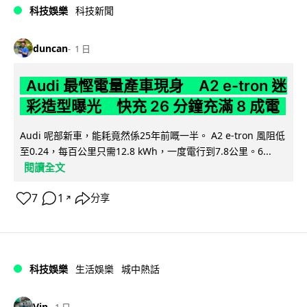
科技娛樂
科技新聞
duncan
1 日
Audi 最慳電量產車現身 A2 e-tron 迷
彩造型曝光 快充 26 分鐘充滿 8 成電
Audi 呢部新車，能耗竟然係25年前嘅一半。 A2 e-tron 風阻低
至0.24，每百公里只需12.8 kWh，一度電行到7.8公里。6...
閱讀全文
7
1
分享
↗
科技娛樂
生活娛樂
城中熱話
Vin
1 日