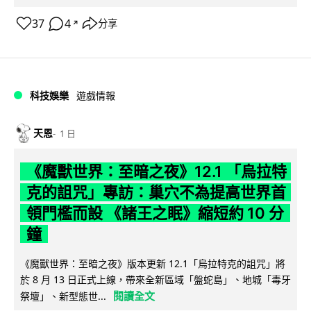
37
4
分享
↗
科技娛樂
遊戲情報
天恩
1 日
《魔獸世界：至暗之夜》12.1 「烏拉特
克的詛咒」專訪：巢穴不為提高世界首
領門檻而設 《諸王之眠》縮短約 10 分
鐘
《魔獸世界：至暗之夜》版本更新 12.1「烏拉特克的詛咒」將
於 8 月 13 日正式上線，帶來全新區域「盤蛇島」、地城「毒牙
閱讀全文
祭壇」、新型態世...