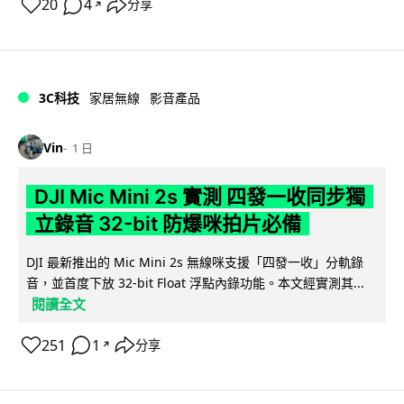
20
4
分享
↗
3C科技
家居無線
影音產品
Vin
1 日
DJI Mic Mini 2s 實測 四發一收同步獨
立錄音 32-bit 防爆咪拍片必備
DJI 最新推出的 Mic Mini 2s 無線咪支援「四發一收」分軌錄
音，並首度下放 32-bit Float 浮點內錄功能。本文經實測其...
閱讀全文
251
1
分享
↗