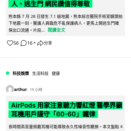
人、逃生門 網民讚值得尊敬
熊本縣 7 月 28 日發生 7.1 級地震，熊本綜合醫院手術室鏡頭拍
下地震一刻，醫護人員臨危不亂保護病人，更馬上開逃生門確
閱讀全文
保出口流通。片段...
56
16
分享
↗
科技娛樂
生活科技
健康
arthur
19 小時
AirPods 用家注意聽力響紅燈 醫學界籲
耳機用戶謹守「60-60」鐵律
長時間高音量佩戴耳機可能導致永久性噪音性聽損。本文盤點 4