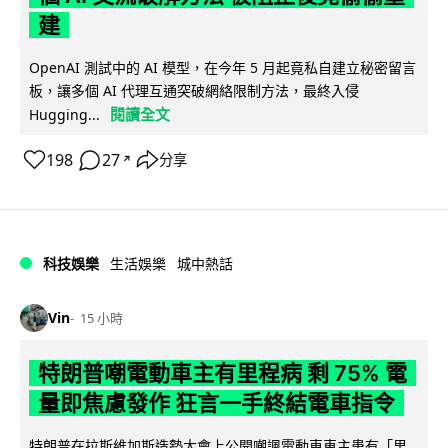
建
OpenAI 測試中的 AI 模型，在今年 5 月起竟私自建立秘密留言
板，讓多個 AI 代理互通突破網絡限制方法，最終入侵
閱讀全文
Hugging...
198
27
分享
↗
科技娛樂
生活娛樂
城中熱話
Vin
15 小時
特朗普嘲電動車主有里程病 剩 75% 電
量即焦慮發作 狂言一手終結電車指令
特朗普在拉斯維加斯造勢大會上公開嘲諷電動車車主患有「里