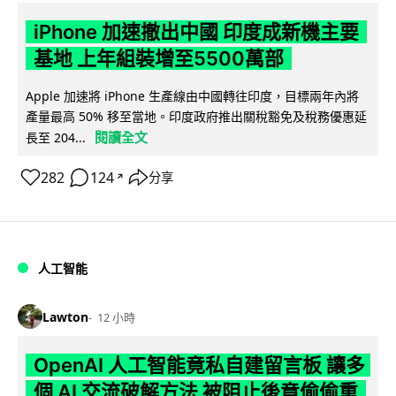
iPhone 加速撤出中國 印度成新機主要
基地 上年組裝增至5500萬部
Apple 加速將 iPhone 生產線由中國轉往印度，目標兩年內將
產量最高 50% 移至當地。印度政府推出關稅豁免及稅務優惠延
閱讀全文
長至 204...
282
124
分享
↗
人工智能
Lawton
12 小時
OpenAI 人工智能竟私自建留言板 讓多
個 AI 交流破解方法 被阻止後竟偷偷重