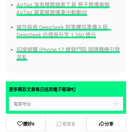
AirTag 淪為殯葬搶客工具 男子救護車裝
AirTag 冀掌握救護車出勤動向
搶住投資 DeepSeek 阿里騰訊準備入局
DeepSeek 估值急升至 1,560 億元
印度搶購 iPhone 17 爆發鬥毆 插隊購機引發
混亂
📮
更多精彩文章每日送到電子郵箱
讚好
0
看留言
分享