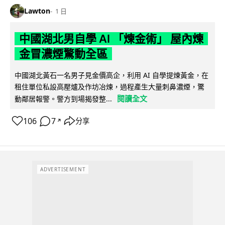
Lawton
1 日
中國湖北男自學 AI 「煉金術」 屋內煉
金冒濃煙驚動全區
中國湖北黃石一名男子見金價高企，利用 AI 自學提煉黃金，在
租住單位私設高壓爐及作坊冶煉，過程產生大量刺鼻濃煙，驚
閱讀全文
動鄰居報警。警方到場揭發整...
106
7
分享
↗
ADVERTISEMENT