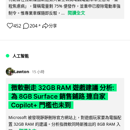
程焦慮病」，聲稱電量剩 75% 便發作，並重申已廢除電動車強
閱讀全文
制令。惟專業車媒隨即反駁，...
452
204
分享
↗
人工智能
Lawton
15 小時
微軟刪走 32GB RAM 遊戲建議 分析:
為 8GB Surface 銷售鋪路 連自家
Copilot+ 門檻也未到
Microsoft 被發現靜靜刪除官方網站上，對遊戲玩家要為電腦配
置 32GB RAM 的建議。分析指微軟同時新推出的 8GB RAM 入