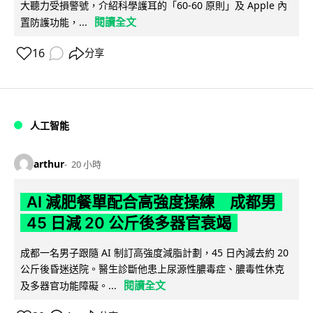
大聽力受損警號，介紹科學護耳的「60-60 原則」及 Apple 內
閱讀全文
置防護功能，...
16
分享
人工智能
arthur
20 小時
AI 減肥餐單配合高強度操練 成都男
45 日減 20 公斤後多器官衰竭
成都一名男子跟隨 AI 制訂高強度減脂計劃，45 日內減去約 20
公斤後昏迷送院。醫生診斷他患上尿源性膿毒症、膿毒性休克
閱讀全文
及多器官功能障礙。...