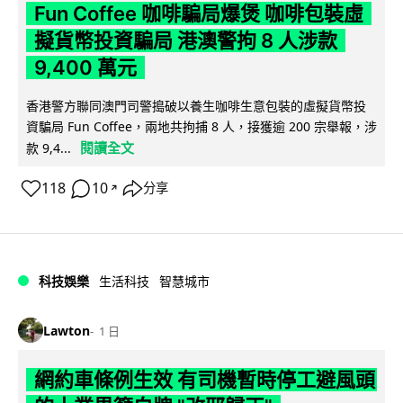
Fun Coffee 咖啡騙局爆煲 咖啡包裝虛
擬貨幣投資騙局 港澳警拘 8 人涉款
9,400 萬元
香港警方聯同澳門司警搗破以養生咖啡生意包裝的虛擬貨幣投
資騙局 Fun Coffee，兩地共拘捕 8 人，接獲逾 200 宗舉報，涉
閱讀全文
款 9,4...
118
10
分享
↗
科技娛樂
生活科技
智慧城市
Lawton
1 日
網約車條例生效 有司機暫時停工避風頭