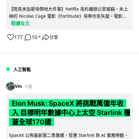
【唔見未加密母帶咁大件事】Netflix 洛杉磯辦公室被竊，未上
映的 Nicolas Cage 電影《Fortitude》母帶亦告失蹤。電影...
閱讀全文
177
10
分享
↗
人工智能
Vin
1 日
Elon Musk: SpaceX 將挑戰萬億年收
入 目標明年數據中心上太空 Starlink 覆
蓋全球170國
SpaceX 公佈最新第二季業績，受惠 Starlink 與 AI 業務帶動，