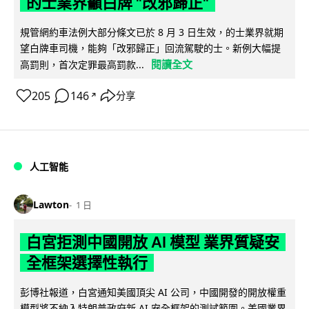
的士業界籲白牌 "改邪歸正"
規管網約車法例大部分條文已於 8 月 3 日生效，的士業界就期
望白牌車司機，能夠「改邪歸正」回流駕駛的士。新例大幅提
閱讀全文
高罰則，首次定罪最高罰款...
205
146
分享
↗
人工智能
Lawton
1 日
白宮拒測中國開放 AI 模型 業界質疑安
全框架選擇性執行
彭博社報道，白宮通知美國頂尖 AI 公司，中國開發的開放權重
模型將不納入特朗普政府新 AI 安全框架的測試範圍。美國業界