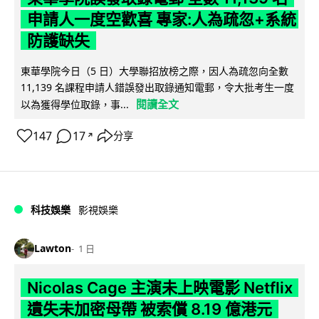
申請人一度空歡喜 專家:人為疏忽+系統
防護缺失
東華學院今日（5 日）大學聯招放榜之際，因人為疏忽向全數
11,139 名課程申請人錯誤發出取錄通知電郵，令大批考生一度
閱讀全文
以為獲得學位取錄，事...
147
17
分享
↗
科技娛樂
影視娛樂
Lawton
1 日
Nicolas Cage 主演未上映電影 Netflix
遺失未加密母帶 被索償 8.19 億港元