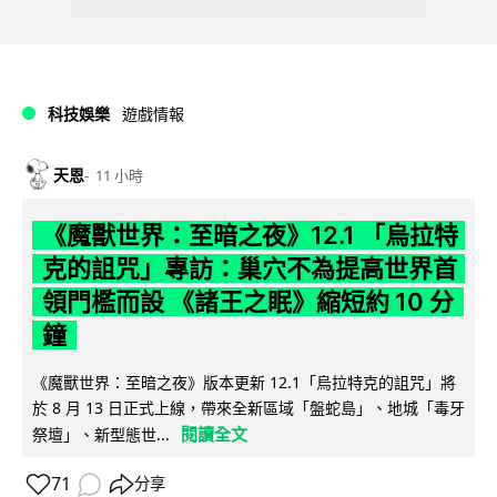
科技娛樂
遊戲情報
天恩
11 小時
《魔獸世界：至暗之夜》12.1 「烏拉特
克的詛咒」專訪：巢穴不為提高世界首
領門檻而設 《諸王之眠》縮短約 10 分
鐘
《魔獸世界：至暗之夜》版本更新 12.1「烏拉特克的詛咒」將
於 8 月 13 日正式上線，帶來全新區域「盤蛇島」、地城「毒牙
閱讀全文
祭壇」、新型態世...
71
分享