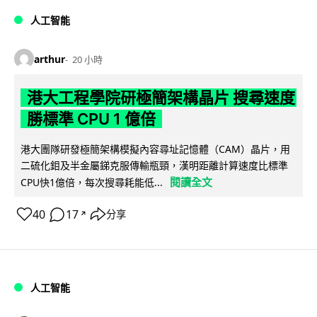
人工智能
arthur
20 小時
港大工程學院研極簡架構晶片 搜尋速度
勝標準 CPU 1 億倍
港大團隊研發極簡架構模擬內容尋址記憶體（CAM）晶片，用
二硫化鉬及半金屬銻克服傳輸瓶頸，漢明距離計算速度比標準
閱讀全文
CPU快1億倍，每次搜尋耗能低...
40
17
分享
↗
人工智能