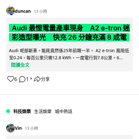
duncan
13 小時
Audi 最慳電量產車現身 A2 e-tron 迷
彩造型曝光 快充 26 分鐘充滿 8 成電
Audi 呢部新車，能耗竟然係25年前嘅一半。 A2 e-tron 風阻低
至0.24，每百公里只需12.8 kWh，一度電行到7.8公里。6...
閱讀全文
6
1
分享
↗
科技娛樂
生活娛樂
城中熱話
Vin
13 小時