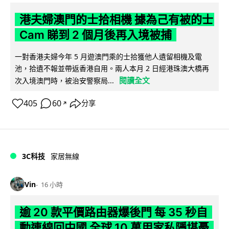
港夫婦澳門的士拾相機 據為己有被的士
Cam 睇到 2 個月後再入境被捕
一對香港夫婦今年 5 月遊澳門乘的士拾獲他人遺留相機及電
池，拾遺不報並帶返香港自用。兩人本月 2 日經港珠澳大橋再
閱讀全文
次入境澳門時，被治安警察局...
405
60
分享
↗
3C科技
家居無線
Vin
16 小時
逾 20 款平價路由器爆後門 每 35 秒自
動連線回中國 全球 10 萬用家私隱堪憂