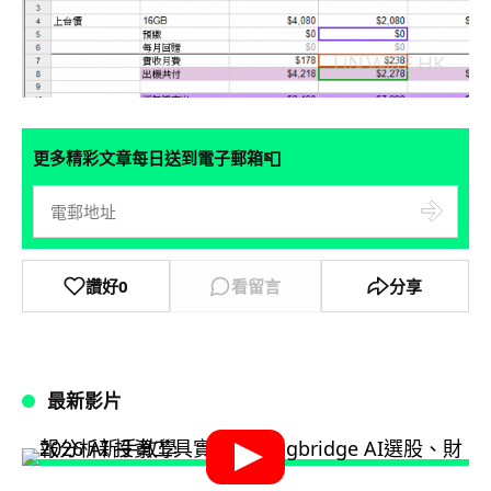
📮
更多精彩文章每日送到電子郵箱
讚好
0
看留言
分享
最新影片