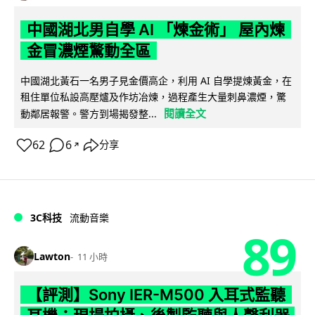
中國湖北男自學 AI 「煉金術」 屋內煉
金冒濃煙驚動全區
中國湖北黃石一名男子見金價高企，利用 AI 自學提煉黃金，在
租住單位私設高壓爐及作坊冶煉，過程產生大量刺鼻濃煙，驚
閱讀全文
動鄰居報警。警方到場揭發整...
62
6
分享
↗
3C科技
流動音樂
89
Lawton
11 小時
【評測】Sony IER-M500 入耳式監聽