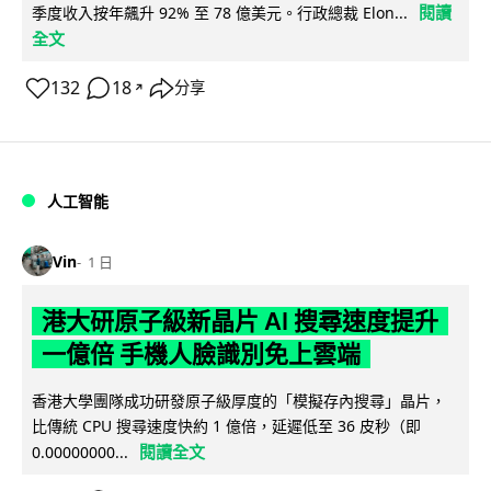
閱讀
季度收入按年飆升 92% 至 78 億美元。行政總裁 Elon...
全文
132
18
分享
↗
人工智能
Vin
1 日
港大研原子級新晶片 AI 搜尋速度提升
一億倍 手機人臉識別免上雲端
香港大學團隊成功研發原子級厚度的「模擬存內搜尋」晶片，
比傳統 CPU 搜尋速度快約 1 億倍，延遲低至 36 皮秒（即
閱讀全文
0.00000000...