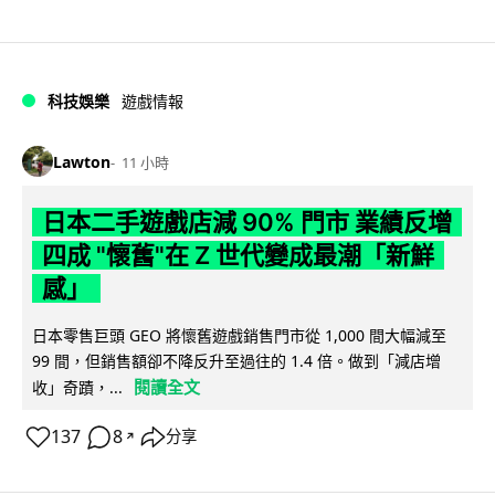
科技娛樂
遊戲情報
Lawton
11 小時
日本二手遊戲店減 90% 門市 業績反增
四成 "懷舊"在 Z 世代變成最潮「新鮮
感」
日本零售巨頭 GEO 將懷舊遊戲銷售門市從 1,000 間大幅減至
99 間，但銷售額卻不降反升至過往的 1.4 倍。做到「減店增
閱讀全文
收」奇蹟，...
137
8
分享
↗