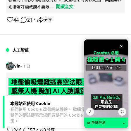
閱讀全文
則聯署呼籲政府不要限...
44
21
分享
↗
×
人工智能
Vin
1 日
地盤偷吸煙難逃高空法眼 勞工處出動熱
感無人機 擬加 AI 人臉識別精準執法
勞工處投入配備熱感應鏡頭的小型無人機進行高空巡邏以打擊
本網站正使用 Cookie
我們使用 Cookie 改善網站體驗。 繼續使用
地盤違例吸煙，並正研究於未來一年內引入 AI 人臉識別與行為
🎵
⛶
我們的網站即表示您同意我們的
Cookie 政
閱讀全文
分析功能，結合三大技術進一...
策
。
📖 詳細評測
→
246
57
分享
↗