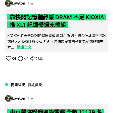
Lawton
1 日
靠快閃記憶體紓緩 DRAM 不足 KIOXIA
推 XL1 記憶體擴充模組
KIOXIA 發表全新記憶體擴充模組 XL1 系列，結合低延遲快閃記
憶體 XL-FLASH 與 CXL 介面，將快閃記憶體轉化為記憶體擴充
閱讀全文
方...
84
5
分享
↗
商業科技
資訊保安
Lawton
1 日
東華學院誤發取錄電郵 全數 11,139 名