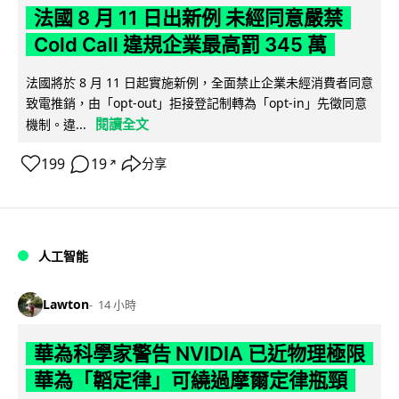
法國 8 月 11 日出新例 未經同意嚴禁
Cold Call 違規企業最高罰 345 萬
法國將於 8 月 11 日起實施新例，全面禁止企業未經消費者同意
致電推銷，由「opt-out」拒接登記制轉為「opt-in」先徵同意
閱讀全文
機制。違...
199
19
分享
↗
人工智能
Lawton
14 小時
華為科學家警告 NVIDIA 已近物理極限
華為「韜定律」可繞過摩爾定律瓶頸