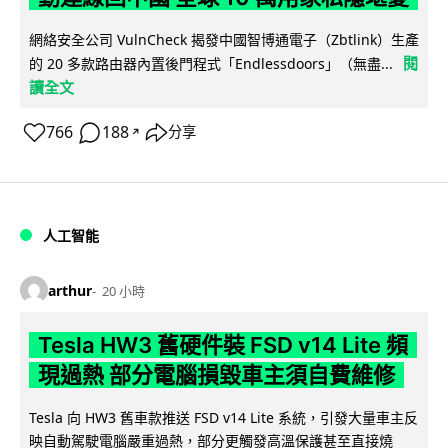
網絡安全公司 VulnCheck 揭發中國智博通電子（Zbtlink）生產
閱
的 20 多款路由器內置後門程式「Endlessdoors」（無盡...
讀全文
766
188
分享
↗
人工智能
arthur
20 小時
Tesla HW3 舊硬件裝 FSD v14 Lite 頻
現過熱 部分電腦損毀車主須自費維修
Tesla 向 HW3 舊車款推送 FSD v14 Lite 系統，引發大量車主反
映自動駕駛電腦嚴重過熱，部分更觸發高溫保護甚至直接燒