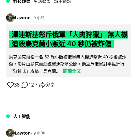
科技娛樂
生活娛樂
城中熱話
Lawton
9 小時
澤連斯基怒斥俄軍「人肉狩獵」 無人機
追殺烏克蘭小販近 40 秒仍被炸傷
烏克蘭克爾松一名 52 歲小販被俄軍無人機追擊近 40 秒後被炸
傷，影片由烏克蘭總統澤連斯基公開。他直斥俄軍對平民進行
閱讀全文
「狩獵式」攻擊，烏克蘭...
38
12
分享
↗
人工智能
Lawton
9 小時