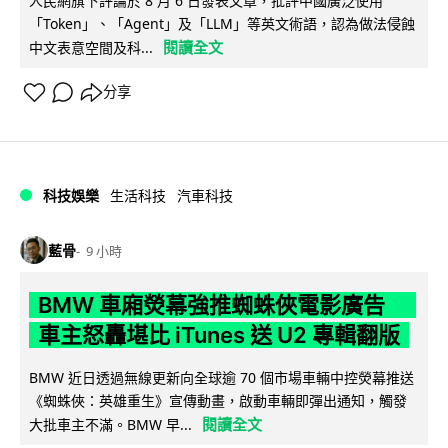
人民網旗下評論於 8 月 6 日發表文章，批評中國廣泛使用
「Token」、「Agent」及「LLM」等英文術語，認為做法侵蝕
閱讀全文
中文表意空間及科...
分享
科技娛樂
生活科技
汽車科技
藍骨
9 小時
BMW 車廂熒幕強推蜘蛛俠電影廣告
車主怒轟堪比 iTunes 送 U2 專輯翻版
BMW 近日透過無線更新向全球逾 70 個市場車輛中控熒幕推送
《蜘蛛俠：英雄重生》宣傳動畫，啟動車輛即彈出通知，觸發
閱讀全文
大批車主不滿。BMW 早...