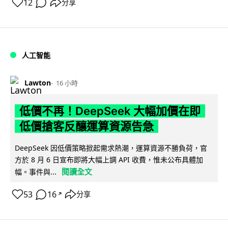
12
分享
人工智能
Lawton
16 小時
低價不再！DeepSeek 大幅加價在即
低價搶客反釀運算資源告急
DeepSeek 因低價策略掀起需求熱潮，運算資源不勝負荷，官
方於 8 月 6 日宣布即將大幅上調 API 收費，惟未公布具體加
閱讀全文
幅。事件與...
53
16
分享
↗