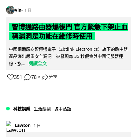
Vin
1 日
智博通路由器爆後門 官方緊急下架止血
稱漏洞是功能在維修時使用
中國網通廠商智博通電子（Zbtlink Electronics）旗下的路由器
產品爆出嚴重安全漏洞，被發現每 35 秒便會與中國伺服器連
閱讀全文
線，旗...
351
78
分享
↗
科技娛樂
生活娛樂
城中熱話
Lawton
1 日