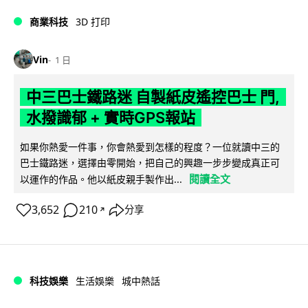
商業科技
3D 打印
Vin
1 日
中三巴士鐵路迷 自製紙皮遙控巴士 門,
水撥識郁 + 實時GPS報站
如果你熱愛一件事，你會熱愛到怎樣的程度？一位就讀中三的
巴士鐵路迷，選擇由零開始，把自己的興趣一步步變成真正可
閱讀全文
以運作的作品。他以紙皮親手製作出...
3,652
210
分享
↗
科技娛樂
生活娛樂
城中熱話