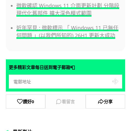
微軟確認 Windows 11 介面更新計劃 分階段
現代化舊部件 擴大深色模式範圍
近年罕見 : 微軟標示 「 Windows 11 已無任
何問題 」(以我們所知的) 26H1 更新大成功
📮
更多精彩文章每日送到電子郵箱
讚好
0
看留言
分享