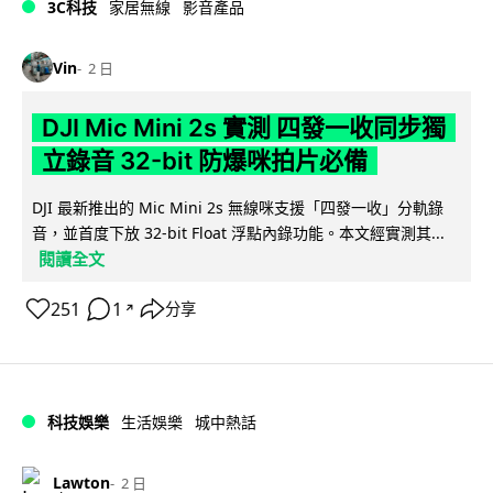
3C科技
家居無線
影音產品
Vin
2 日
DJI Mic Mini 2s 實測 四發一收同步獨
立錄音 32-bit 防爆咪拍片必備
DJI 最新推出的 Mic Mini 2s 無線咪支援「四發一收」分軌錄
音，並首度下放 32-bit Float 浮點內錄功能。本文經實測其...
閱讀全文
251
1
分享
↗
科技娛樂
生活娛樂
城中熱話
Lawton
2 日