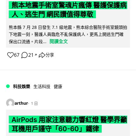
熊本地震手術室驚魂片瘋傳 醫護保護病
人、逃生門 網民讚值得尊敬
熊本縣 7 月 28 日發生 7.1 級地震，熊本綜合醫院手術室鏡頭拍
下地震一刻，醫護人員臨危不亂保護病人，更馬上開逃生門確
閱讀全文
保出口流通。片段...
67
21
分享
↗
科技娛樂
生活科技
健康
arthur
1 日
AirPods 用家注意聽力響紅燈 醫學界籲
耳機用戶謹守「60-60」鐵律