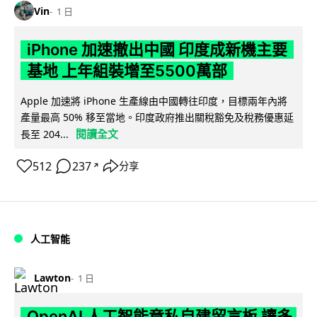
Vin
1 日
iPhone 加速撤出中國 印度成新機主要
基地 上年組裝增至5500萬部
Apple 加速將 iPhone 生產線由中國轉往印度，目標兩年內將
產量最高 50% 移至當地。印度政府推出關稅豁免及稅務優惠延
閱讀全文
長至 204...
512
237
分享
↗
人工智能
Lawton
1 日
OpenAI 人工智能竟私自建留言板 讓多