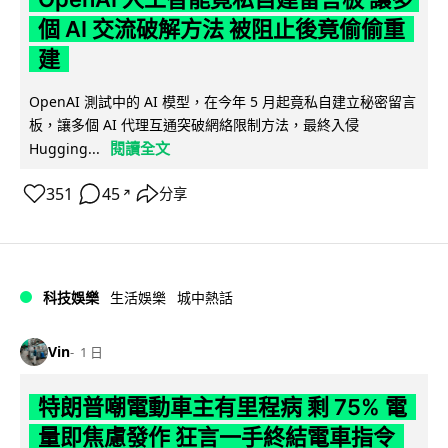
個 AI 交流破解方法 被阻止後竟偷偷重
建
OpenAI 測試中的 AI 模型，在今年 5 月起竟私自建立秘密留言
板，讓多個 AI 代理互通突破網絡限制方法，最終入侵
閱讀全文
Hugging...
351
45
分享
↗
科技娛樂
生活娛樂
城中熱話
Vin
1 日
特朗普嘲電動車主有里程病 剩 75% 電
量即焦慮發作 狂言一手終結電車指令