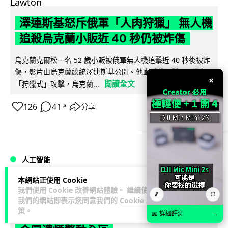
澤連斯基怒斥俄軍「人肉狩獵」 無人機
追殺烏克蘭小販近 40 秒仍被炸傷
烏克蘭克爾松一名 52 歲小販被俄軍無人機追擊近 40 秒後被炸
傷，影片由烏克蘭總統澤連斯基公開。他直斥俄軍對平民進行
×
閱讀全文
「狩獵式」攻擊，烏克蘭...
126
41
分享
↗
人工智能
本網站正使用 Cookie
Lawton
2 日
我們使用 Cookie 改善網站體驗。 繼續使用
🎵
⛶
我們的網站即表示您同意我們的
Cookie 政
策
。
中國湖北男自學 AI 「煉金術」 屋內煉
📖 詳細評測
→