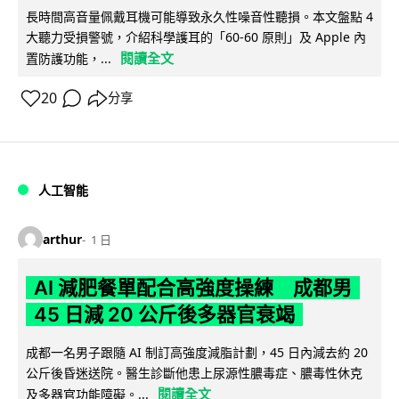
長時間高音量佩戴耳機可能導致永久性噪音性聽損。本文盤點 4
大聽力受損警號，介紹科學護耳的「60-60 原則」及 Apple 內
閱讀全文
置防護功能，...
20
分享
人工智能
arthur
1 日
AI 減肥餐單配合高強度操練 成都男
45 日減 20 公斤後多器官衰竭
成都一名男子跟隨 AI 制訂高強度減脂計劃，45 日內減去約 20
公斤後昏迷送院。醫生診斷他患上尿源性膿毒症、膿毒性休克
閱讀全文
及多器官功能障礙。...