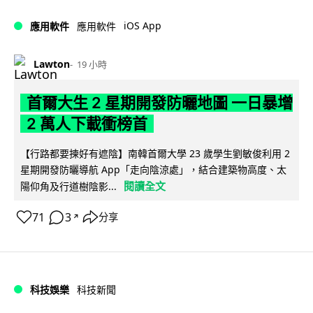
iOS App
應用軟件
應用軟件
Lawton
19 小時
首爾大生 2 星期開發防曬地圖 一日暴增
2 萬人下載衝榜首
【行路都要揀好有遮陰】南韓首爾大學 23 歲學生劉敏俊利用 2
星期開發防曬導航 App「走向陰涼處」，結合建築物高度、太
閱讀全文
陽仰角及行道樹陰影...
71
3
分享
↗
科技娛樂
科技新聞