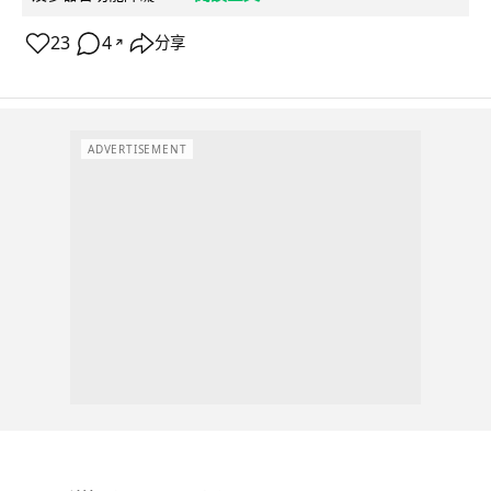
23
4
分享
↗
ADVERTISEMENT