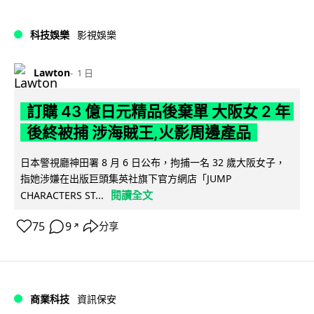
科技娛樂
影視娛樂
Lawton
1 日
訂購 43 億日元精品後棄單 大阪女 2 年
後終被捕 涉海賊王,火影周邊產品
日本警視廳神田署 8 月 6 日公布，拘捕一名 32 歲大阪女子，
指她涉嫌在出版巨頭集英社旗下官方網店「JUMP
閱讀全文
CHARACTERS ST...
75
9
分享
↗
商業科技
資訊保安