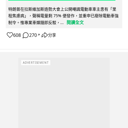
特朗普在拉斯維加斯造勢大會上公開嘲諷電動車車主患有「里
程焦慮病」，聲稱電量剩 75% 便發作，並重申已廢除電動車強
閱讀全文
制令。惟專業車媒隨即反駁，...
608
270
分享
↗
ADVERTISEMENT