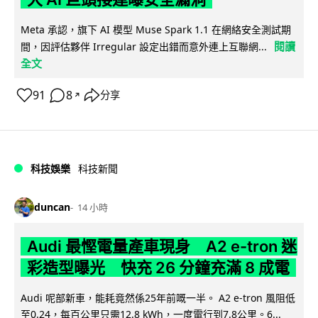
Meta 承認，旗下 AI 模型 Muse Spark 1.1 在網絡安全測試期
閱讀
間，因評估夥伴 Irregular 設定出錯而意外連上互聯網...
全文
91
8
分享
↗
科技娛樂
科技新聞
duncan
14 小時
Audi 最慳電量產車現身 A2 e-tron 迷
彩造型曝光 快充 26 分鐘充滿 8 成電
Audi 呢部新車，能耗竟然係25年前嘅一半。 A2 e-tron 風阻低
至0.24，每百公里只需12.8 kWh，一度電行到7.8公里。6...