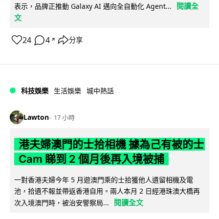
閱讀全
表示，品牌正推動 Galaxy AI 邁向全自動化 Agent...
文
24
4
分享
↗
科技娛樂
生活娛樂
城中熱話
Lawton
17 小時
港夫婦澳門的士拾相機 據為己有被的士
Cam 睇到 2 個月後再入境被捕
一對香港夫婦今年 5 月遊澳門乘的士拾獲他人遺留相機及電
池，拾遺不報並帶返香港自用。兩人本月 2 日經港珠澳大橋再
閱讀全文
次入境澳門時，被治安警察局...