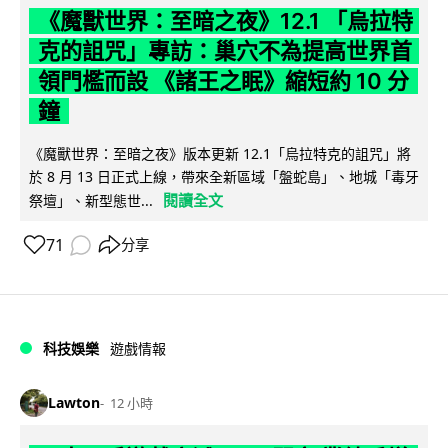
《魔獸世界：至暗之夜》12.1 「烏拉特
克的詛咒」專訪：巢穴不為提高世界首
領門檻而設 《諸王之眠》縮短約 10 分
鐘
《魔獸世界：至暗之夜》版本更新 12.1「烏拉特克的詛咒」將
於 8 月 13 日正式上線，帶來全新區域「盤蛇島」、地城「毒牙
閱讀全文
祭壇」、新型態世...
71
分享
科技娛樂
遊戲情報
Lawton
12 小時