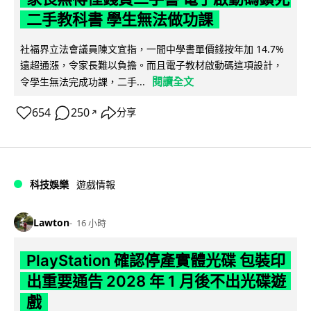
二手教科書 學生無法做功課
社福界立法會議員陳文宜指，一間中學書單價錢按年加 14.7%
遠超通漲，令家長難以負擔。而且電子教材啟動碼這項設計，
閱讀全文
令學生無法完成功課，二手...
654
250
分享
↗
科技娛樂
遊戲情報
Lawton
16 小時
PlayStation 確認停產實體光碟 包裝印
出重要通告 2028 年 1 月後不出光碟遊
戲