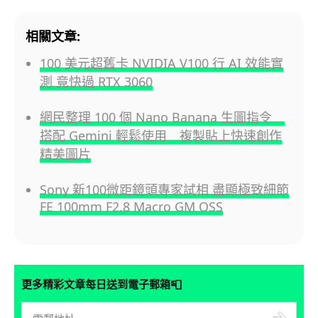
相關文章:
100 美元超舊卡 NVIDIA V100 行 AI 效能實
測 竟快過 RTX 3060
網民整理 100 個 Nano Banana 生圖指令
搭配 Gemini 輕鬆使用 複製貼上快速創作
精美圖片
Sony 新100微距鏡頭專家試相 盡顯極致細節
FE 100mm F2.8 Macro GM OSS
📮
更多精彩文章每日送到電子郵箱