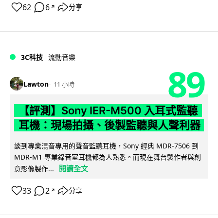
62
6
分享
↗
3C科技
流動音樂
89
Lawton
11 小時
【評測】Sony IER-M500 入耳式監聽
耳機：現場拍攝、後製監聽與人聲利器
談到專業混音專用的聲音監聽耳機，Sony 經典 MDR-7506 到
MDR-M1 專業錄音室耳機都為人熟悉。而現在舞台製作者與創
閱讀全文
意影像製作...
33
2
分享
↗