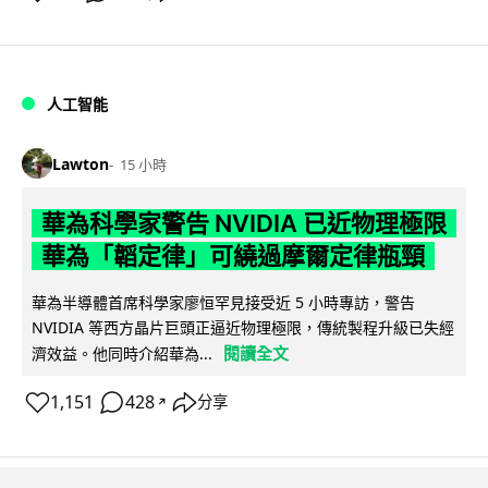
人工智能
Lawton
15 小時
華為科學家警告 NVIDIA 已近物理極限
華為「韜定律」可繞過摩爾定律瓶頸
華為半導體首席科學家廖恒罕見接受近 5 小時專訪，警告
NVIDIA 等西方晶片巨頭正逼近物理極限，傳統製程升級已失經
閱讀全文
濟效益。他同時介紹華為...
1,151
428
分享
↗