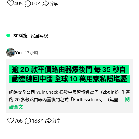
405
60
分享
↗
3C科技
家居無線
Vin
17 小時
逾 20 款平價路由器爆後門 每 35 秒自
動連線回中國 全球 10 萬用家私隱堪憂
網絡安全公司 VulnCheck 揭發中國智博通電子（Zbtlink）生產
閱
的 20 多款路由器內置後門程式「Endlessdoors」（無盡...
讀全文
766
188
分享
↗