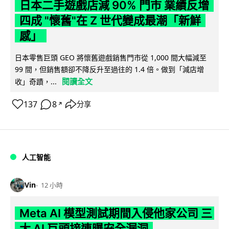
日本二手遊戲店減 90% 門市 業績反增
四成 "懷舊"在 Z 世代變成最潮「新鮮
感」
日本零售巨頭 GEO 將懷舊遊戲銷售門市從 1,000 間大幅減至
99 間，但銷售額卻不降反升至過往的 1.4 倍。做到「減店增
閱讀全文
收」奇蹟，...
137
8
分享
↗
人工智能
Vin
12 小時
Meta AI 模型測試期間入侵他家公司 三
大 AI 巨頭接連曝安全漏洞