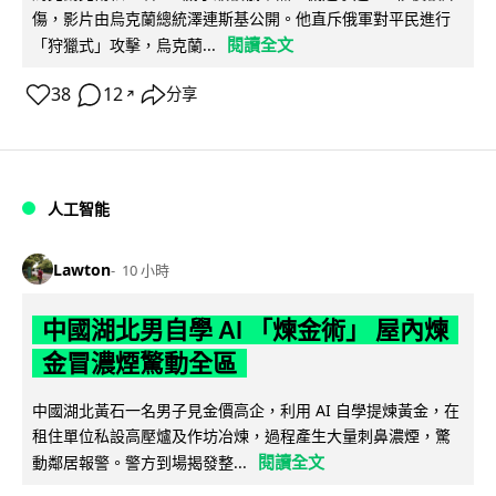
傷，影片由烏克蘭總統澤連斯基公開。他直斥俄軍對平民進行
閱讀全文
「狩獵式」攻擊，烏克蘭...
38
12
分享
↗
人工智能
Lawton
10 小時
中國湖北男自學 AI 「煉金術」 屋內煉
金冒濃煙驚動全區
中國湖北黃石一名男子見金價高企，利用 AI 自學提煉黃金，在
租住單位私設高壓爐及作坊冶煉，過程產生大量刺鼻濃煙，驚
閱讀全文
動鄰居報警。警方到場揭發整...