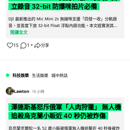
立錄音 32-bit 防爆咪拍片必備
DJI 最新推出的 Mic Mini 2s 無線咪支援「四發一收」分軌錄
音，並首度下放 32-bit Float 浮點內錄功能。本文經實測其...
閱讀全文
15
1
分享
↗
科技娛樂
生活娛樂
城中熱話
Lawton
10 小時
澤連斯基怒斥俄軍「人肉狩獵」 無人機
追殺烏克蘭小販近 40 秒仍被炸傷
烏克蘭克爾松一名 52 歲小販被俄軍無人機追擊近 40 秒後被炸