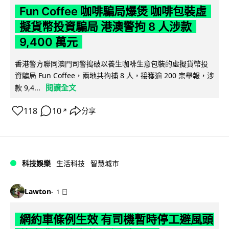
Fun Coffee 咖啡騙局爆煲 咖啡包裝虛
擬貨幣投資騙局 港澳警拘 8 人涉款
9,400 萬元
香港警方聯同澳門司警搗破以養生咖啡生意包裝的虛擬貨幣投
資騙局 Fun Coffee，兩地共拘捕 8 人，接獲逾 200 宗舉報，涉
閱讀全文
款 9,4...
118
10
分享
↗
科技娛樂
生活科技
智慧城市
Lawton
1 日
網約車條例生效 有司機暫時停工避風頭