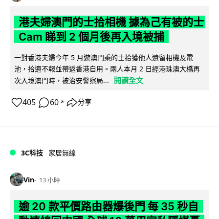
港夫婦澳門的士拾相機 據為己有被的士
Cam 睇到 2 個月後再入境被捕
一對香港夫婦今年 5 月遊澳門乘的士拾獲他人遺留相機及電
池，拾遺不報並帶返香港自用。兩人本月 2 日經港珠澳大橋再
閱讀全文
次入境澳門時，被治安警察局...
405
60
分享
↗
3C科技
家居無線
Vin
13 小時
逾 20 款平價路由器爆後門 每 35 秒自