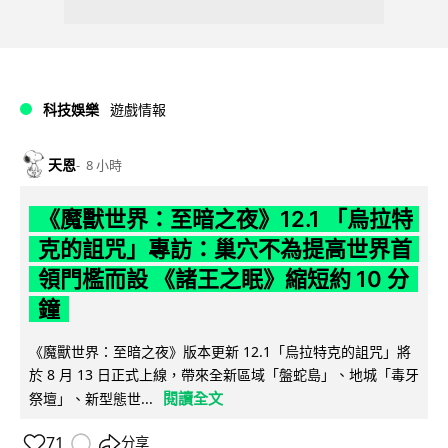
科技娛樂
遊戲情報
天恩
8 小時
《魔獸世界：至暗之夜》12.1 「烏拉特
克的詛咒」專訪：巢穴不為提高世界首
領門檻而設 《諸王之眠》縮短約 10 分
鐘
《魔獸世界：至暗之夜》版本更新 12.1「烏拉特克的詛咒」將
於 8 月 13 日正式上線，帶來全新區域「盤蛇島」、地城「毒牙
閱讀全文
祭壇」、新型態世...
71
分享