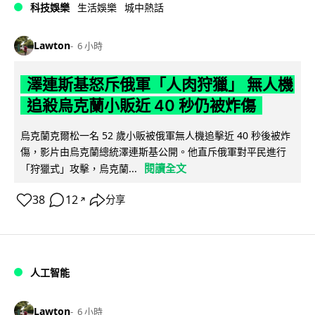
科技娛樂
生活娛樂
城中熱話
Lawton
6 小時
澤連斯基怒斥俄軍「人肉狩獵」 無人機
追殺烏克蘭小販近 40 秒仍被炸傷
烏克蘭克爾松一名 52 歲小販被俄軍無人機追擊近 40 秒後被炸
傷，影片由烏克蘭總統澤連斯基公開。他直斥俄軍對平民進行
閱讀全文
「狩獵式」攻擊，烏克蘭...
38
12
分享
↗
人工智能
Lawton
6 小時