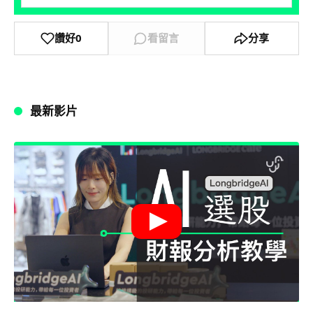
讚好
0
看留言
分享
最新影片