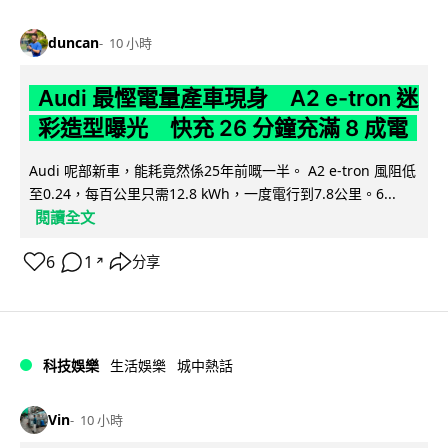
duncan
10 小時
Audi 最慳電量產車現身 A2 e-tron 迷
彩造型曝光 快充 26 分鐘充滿 8 成電
Audi 呢部新車，能耗竟然係25年前嘅一半。 A2 e-tron 風阻低
至0.24，每百公里只需12.8 kWh，一度電行到7.8公里。6...
閱讀全文
6
1
分享
↗
科技娛樂
生活娛樂
城中熱話
Vin
10 小時