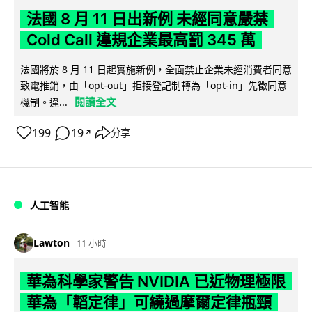
法國 8 月 11 日出新例 未經同意嚴禁
Cold Call 違規企業最高罰 345 萬
法國將於 8 月 11 日起實施新例，全面禁止企業未經消費者同意
致電推銷，由「opt-out」拒接登記制轉為「opt-in」先徵同意
閱讀全文
機制。違...
199
19
分享
↗
人工智能
Lawton
11 小時
華為科學家警告 NVIDIA 已近物理極限
華為「韜定律」可繞過摩爾定律瓶頸