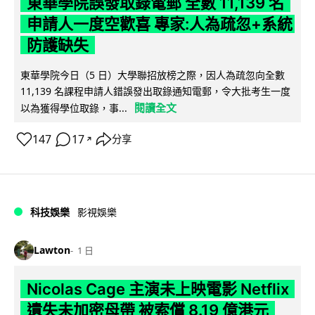
東華學院誤發取錄電郵 全數 11,139 名
申請人一度空歡喜 專家:人為疏忽+系統
防護缺失
東華學院今日（5 日）大學聯招放榜之際，因人為疏忽向全數
11,139 名課程申請人錯誤發出取錄通知電郵，令大批考生一度
閱讀全文
以為獲得學位取錄，事...
147
17
分享
↗
科技娛樂
影視娛樂
Lawton
1 日
Nicolas Cage 主演未上映電影 Netflix
遺失未加密母帶 被索償 8.19 億港元