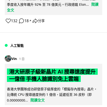
閱讀
季度收入按年飆升 92% 至 78 億美元。行政總裁 Elon...
全文
132
18
分享
↗
人工智能
Vin
1 日
港大研原子級新晶片 AI 搜尋速度提升
一億倍 手機人臉識別免上雲端
香港大學團隊成功研發原子級厚度的「模擬存內搜尋」晶片，
比傳統 CPU 搜尋速度快約 1 億倍，延遲低至 36 皮秒（即
閱讀全文
0.00000000...