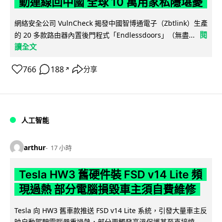
動連線回中國 全球 10 萬用家私隱堪憂
網絡安全公司 VulnCheck 揭發中國智博通電子（Zbtlink）生產
閱
的 20 多款路由器內置後門程式「Endlessdoors」（無盡...
讀全文
766
188
分享
↗
人工智能
arthur
17 小時
Tesla HW3 舊硬件裝 FSD v14 Lite 頻
現過熱 部分電腦損毀車主須自費維修
Tesla 向 HW3 舊車款推送 FSD v14 Lite 系統，引發大量車主反
映自動駕駛電腦嚴重過熱，部分更觸發高溫保護甚至直接燒