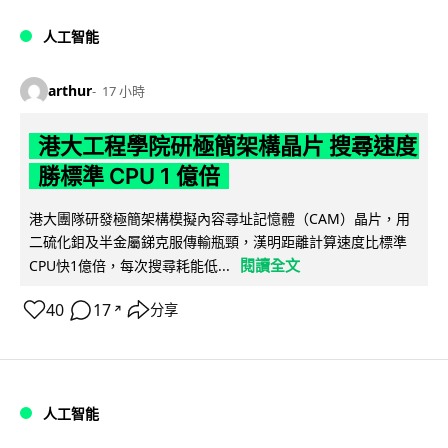
人工智能
arthur
17 小時
港大工程學院研極簡架構晶片 搜尋速度
勝標準 CPU 1 億倍
港大團隊研發極簡架構模擬內容尋址記憶體（CAM）晶片，用
二硫化鉬及半金屬銻克服傳輸瓶頸，漢明距離計算速度比標準
閱讀全文
CPU快1億倍，每次搜尋耗能低...
40
17
分享
↗
人工智能