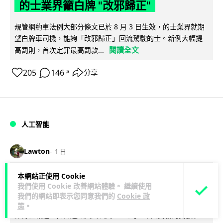
的士業界籲白牌 "改邪歸正"
規管網約車法例大部分條文已於 8 月 3 日生效，的士業界就期
望白牌車司機，能夠「改邪歸正」回流駕駛的士。新例大幅提
閱讀全文
高罰則，首次定罪最高罰款...
205
146
分享
↗
人工智能
Lawton
1 日
本網站正使用 Cookie
白宮拒測中國開放 AI 模型 業界質疑安
我們使用 Cookie 改善網站體驗。 繼續使用
全框架選擇性執行
我們的網站即表示您同意我們的
Cookie 政
策
。
彭博社報道，白宮通知美國頂尖 AI 公司，中國開發的開放權重