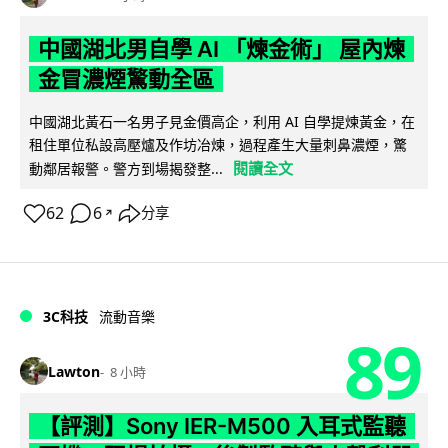
中國湖北男自學 AI 「煉金術」 屋內煉
金冒濃煙驚動全區
中國湖北黃石一名男子見金價高企，利用 AI 自學提煉黃金，在
租住單位私設高壓爐及作坊冶煉，過程產生大量刺鼻濃煙，驚
閱讀全文
動鄰居報警。警方到場揭發整...
62
6
分享
↗
3C科技
流動音樂
89
Lawton
8 小時
【評測】Sony IER-M500 入耳式監聽