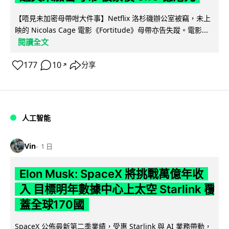
【唔見未加密母帶咁大件事】Netflix 洛杉磯辦公室被竊，未上
映的 Nicolas Cage 電影《Fortitude》母帶亦告失蹤。電影...
閱讀全文
177
10
分享
↗
人工智能
Vin
1 日
Elon Musk: SpaceX 將挑戰萬億年收
入 目標明年數據中心上太空 Starlink 覆
蓋全球170國
SpaceX 公佈最新第二季業績，受惠 Starlink 與 AI 業務帶動，