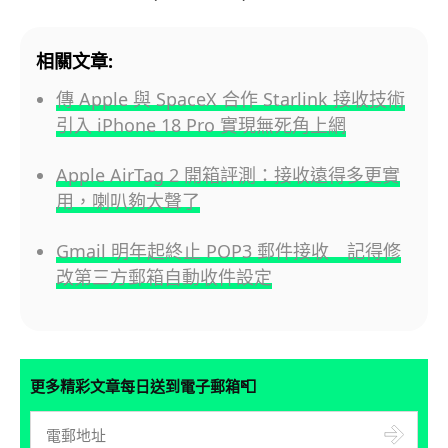
相關文章:
傳 Apple 與 SpaceX 合作 Starlink 接收技術
引入 iPhone 18 Pro 實現無死角上網
Apple AirTag 2 開箱評測：接收遠得多更實
用，喇叭夠大聲了
Gmail 明年起終止 POP3 郵件接收 記得修
改第三方郵箱自動收件設定
📮
更多精彩文章每日送到電子郵箱