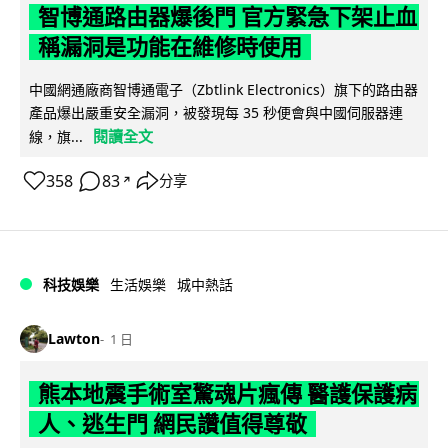
智博通路由器爆後門 官方緊急下架止血
稱漏洞是功能在維修時使用
中國網通廠商智博通電子（Zbtlink Electronics）旗下的路由器
產品爆出嚴重安全漏洞，被發現每 35 秒便會與中國伺服器連
閱讀全文
線，旗...
358
83
分享
↗
科技娛樂
生活娛樂
城中熱話
Lawton
1 日
熊本地震手術室驚魂片瘋傳 醫護保護病
人、逃生門 網民讚值得尊敬