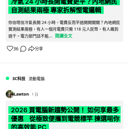
冷氣 24 小時長開電費更平？內地網民
自測結果兩極 專家拆解慳電邏輯
你信唔信冷氣長開 24 小時，電費反而平過開開關關？內地網民
實測結果兩極，有人一個月電費只需 118 元人民幣，有人飆到
閱讀全文
過千。電力部門話不能...
36
分享
3C科技
流動電腦
Lawton
1 日
2026 買電腦新趨勢公開！ 如何享最多
優惠 從極致便攜到電競標竿 揀選啱你
的高效能 PC