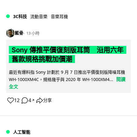
3C科技
流動音樂
音樂耳機
藍骨
13 小時
Sony 傳推平價復刻版耳筒 沿用六年
舊款規格挑戰加價潮
最近有爆料指 Sony 計劃於 9 月 7 日推出平價復刻版降噪耳機
閱讀
WH-1000XM4C，規格幾乎與 2020 年 WH-1000XM4...
全文
12
4
分享
↗
人工智能