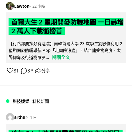
Lawton
22 小時
首爾大生 2 星期開發防曬地圖 一日暴增
2 萬人下載衝榜首
【行路都要揀好有遮陰】南韓首爾大學 23 歲學生劉敏俊利用 2
星期開發防曬導航 App「走向陰涼處」，結合建築物高度、太
閱讀全文
陽仰角及行道樹陰影...
81
3
分享
↗
科技娛樂
科技新聞
arthur
1 日