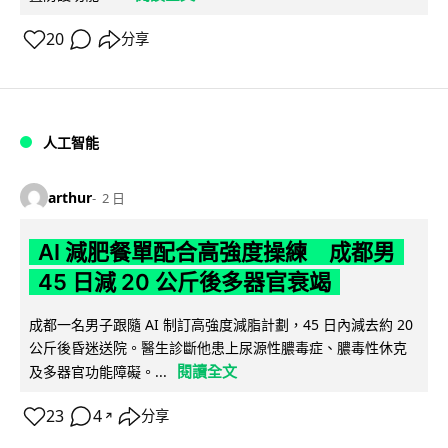
20
分享
人工智能
arthur
2 日
AI 減肥餐單配合高強度操練 成都男
45 日減 20 公斤後多器官衰竭
成都一名男子跟隨 AI 制訂高強度減脂計劃，45 日內減去約 20
公斤後昏迷送院。醫生診斷他患上尿源性膿毒症、膿毒性休克
閱讀全文
及多器官功能障礙。...
23
4
分享
↗