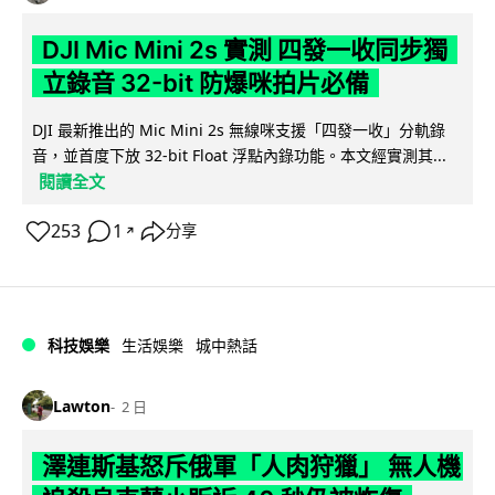
DJI Mic Mini 2s 實測 四發一收同步獨
立錄音 32-bit 防爆咪拍片必備
DJI 最新推出的 Mic Mini 2s 無線咪支援「四發一收」分軌錄
音，並首度下放 32-bit Float 浮點內錄功能。本文經實測其...
閱讀全文
253
1
分享
↗
科技娛樂
生活娛樂
城中熱話
Lawton
2 日
澤連斯基怒斥俄軍「人肉狩獵」 無人機