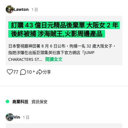
Lawton
1 日
訂購 43 億日元精品後棄單 大阪女 2 年
後終被捕 涉海賊王,火影周邊產品
日本警視廳神田署 8 月 6 日公布，拘捕一名 32 歲大阪女子，
指她涉嫌在出版巨頭集英社旗下官方網店「JUMP
閱讀全文
CHARACTERS ST...
77
10
分享
↗
商業科技
資訊保安
Vin
1 日