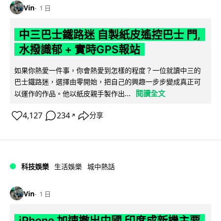
Vin
1 日
中三巴士鐵路迷 自製紙皮遙控巴士 門,
水撥識郁 + 實時GPS報站
如果你熱愛一件事，你會熱愛到怎樣的程度？一位就讀中三的
巴士鐵路迷，選擇由零開始，把自己的興趣一步步變成真正可
閱讀全文
以運作的作品。他以紙皮親手製作出...
4,127
234
分享
↗
科技娛樂
生活娛樂
城中熱話
Vin
1 日
iPhone 加速撤出中國 印度成新機主要