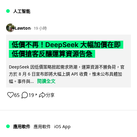
人工智能
Lawton
19 小時
低價不再！DeepSeek 大幅加價在即
低價搶客反釀運算資源告急
DeepSeek 因低價策略掀起需求熱潮，運算資源不勝負荷，官
方於 8 月 6 日宣布即將大幅上調 API 收費，惟未公布具體加
閱讀全文
幅。事件與...
65
19
分享
↗
iOS App
應用軟件
應用軟件