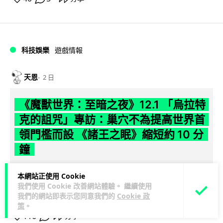
科技娛樂
遊戲情報
天恩
2 日
《魔獸世界：至暗之夜》12.1 「烏拉特
克的詛咒」專訪：巢穴不為提高世界首
領門檻而設 《諸王之眠》縮短約 10 分
鐘
《魔獸世界：至暗之夜》版本更新 12.1「烏拉特克的詛咒」將
本網站正使用 Cookie
於 8 月 13 日正式上線，帶來全新區域「盤蛇島」、地城「毒牙
我們使用 Cookie 改善網站體驗。 繼續使用
閱讀全文
祭壇」、新型態世...
我們的網站即表示您同意我們的
Cookie 政
策
。
116
分享