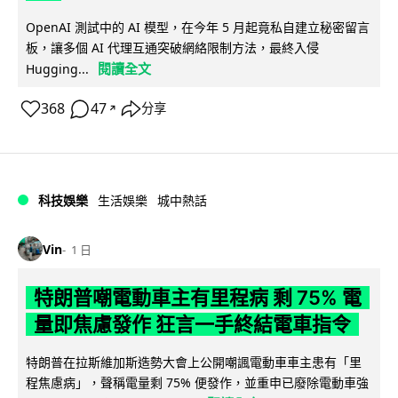
OpenAI 測試中的 AI 模型，在今年 5 月起竟私自建立秘密留言
板，讓多個 AI 代理互通突破網絡限制方法，最終入侵
閱讀全文
Hugging...
368
47
分享
↗
科技娛樂
生活娛樂
城中熱話
Vin
1 日
特朗普嘲電動車主有里程病 剩 75% 電
量即焦慮發作 狂言一手終結電車指令
特朗普在拉斯維加斯造勢大會上公開嘲諷電動車車主患有「里
程焦慮病」，聲稱電量剩 75% 便發作，並重申已廢除電動車強