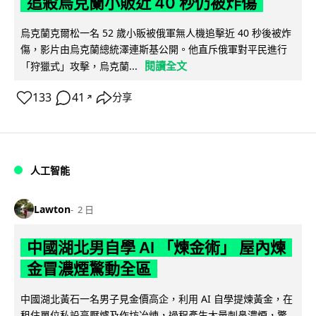
追殺烏克蘭小販近 40 秒仍被炸傷
烏克蘭克爾松一名 52 歲小販被俄軍無人機追擊近 40 秒後被炸
傷，影片由烏克蘭總統澤連斯基公開。他直斥俄軍對平民進行
閱讀全文
「狩獵式」攻擊，烏克蘭...
133
41
分享
↗
人工智能
Lawton
2 日
中國湖北男自學 AI 「煉金術」 屋內煉
金冒濃煙驚動全區
中國湖北黃石一名男子見金價高企，利用 AI 自學提煉黃金，在
租住單位私設高壓爐及作坊冶煉，過程產生大量刺鼻濃煙，驚