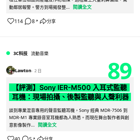
閱讀全文
動鄰居報警。警方到場揭發整...
114
8
分享
↗
3C科技
流動音樂
89
Lawton
2 日
【評測】Sony IER-M500 入耳式監聽
耳機：現場拍攝、後製監聽與人聲利器
談到專業混音專用的聲音監聽耳機，Sony 經典 MDR-7506 到
MDR-M1 專業錄音室耳機都為人熟悉。而現在舞台製作者與創
閱讀全文
意影像製作...
40
5
分享
↗