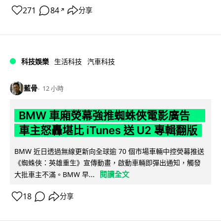
271
84
分享
↗
科技娛樂
生活科技
汽車科技
藍骨
12 小時
BMW 車廂熒幕強推蜘蛛俠電影廣告
車主怒轟堪比 iTunes 送 U2 專輯翻版
BMW 近日透過無線更新向全球逾 70 個市場車輛中控熒幕推送
《蜘蛛俠：英雄重生》宣傳動畫，啟動車輛即彈出通知，觸發
閱讀全文
大批車主不滿。BMW 早...
18
分享