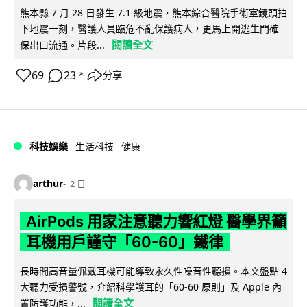
熊本縣 7 月 28 日發生 7.1 級地震，熊本綜合醫院手術室鏡頭拍
下地震一刻，醫護人員臨危不亂保護病人，更馬上開逃生門確
閱讀全文
保出口流通。片段...
69
23
分享
↗
科技娛樂
生活科技
健康
arthur
2 日
AirPods 用家注意聽力響紅燈 醫學界籲
耳機用戶謹守「60-60」鐵律
長時間高音量佩戴耳機可能導致永久性噪音性聽損。本文盤點 4
大聽力受損警號，介紹科學護耳的「60-60 原則」及 Apple 內
閱讀全文
置防護功能，...