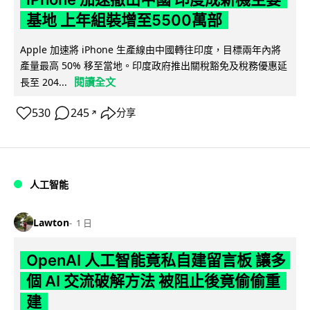
基地 上年組裝增至5500萬部
Apple 加速將 iPhone 生產線由中國轉往印度，目標兩年內將
產量最高 50% 移至當地。印度政府推出關稅豁免及稅務優惠延
閱讀全文
長至 204...
530
245
分享
↗
人工智能
Lawton
1 日
OpenAI 人工智能竟私自建留言板 讓多
個 AI 交流破解方法 被阻止後竟偷偷重
建