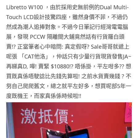
Libretto W100 ，由於採用史無前例的Dual Multi-
Touch LCD設計技驚四座，雖然身價不菲，不過仍
然成為潮人追捧對象。不過今日筆記行經灣電電腦
展，發現 PCCW 隔離間大鋪竟然話有行貨羅白頭
賣!? 正當筆者心中暗問: 真定假呀? Sale哥哥就遞上
呢張 「CAT他洛」，仲話只有少量行貨現貨發售JA~
再睇真D, 嘩! 賣緊 $10880!? 唔係掛，平左咁多?? 想
買既真係唔駛諗比先錢先算啦! 之前水貨賣幾錢 ? 不
努自己爬爬舊文，總之就平左好多，想買呢部5年一
度既機王，而家真係係時候啦!!