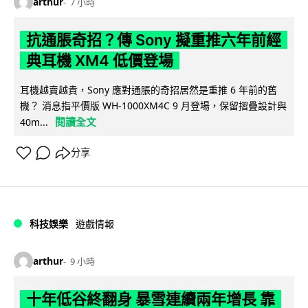
arthur
7 小時
抗通脹奇招？傳 Sony 擬重推六年前經
典耳機 XM4 低價登場
耳機越賣越貴，Sony 應對通脹的奇招居然是重推 6 年前的舊
機？ 消息指平價版 WH-1000XM4C 9 月登場，保留摺疊設計與
閱讀全文
40m...
分享
科技娛樂
遊戲情報
arthur
9 小時
十年低谷終翻身 暴雪連續兩年增長 靠