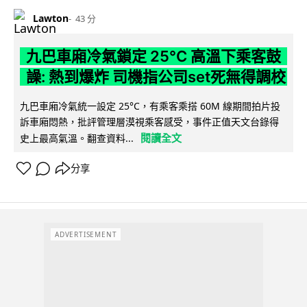
Lawton
43 分
九巴車廂冷氣鎖定 25°C 高溫下乘客鼓
譟: 熱到爆炸 司機指公司set死無得調校
九巴車廂冷氣統一設定 25°C，有乘客乘搭 60M 線期間拍片投
訴車廂悶熱，批評管理層漠視乘客感受，事件正值天文台錄得
閱讀全文
史上最高氣溫。翻查資料...
分享
ADVERTISEMENT