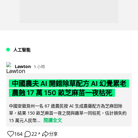
人工智能
Lawton
5 小時
中國農夫 AI 開錯除草配方 AI 幻覺累老
農蝕 17 萬 150 畝芝麻苗一夜枯死
中國安徽滁州一名 67 歲農民按 AI 生成農藥配方為芝麻田除
草，結果 150 畝芝麻苗一夜之間與雜草一同枯死，估計損失約
閱讀全文
15 萬元人民幣...
164
22
分享
↗