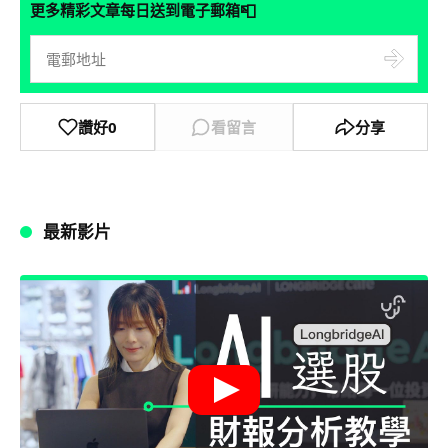
📮
更多精彩文章每日送到電子郵箱
讚好
0
看留言
分享
最新影片