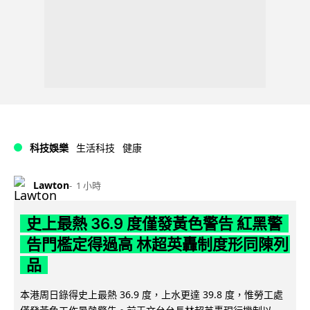
科技娛樂
生活科技
健康
Lawton
1 小時
史上最熱 36.9 度僅發黃色警告 紅黑警
告門檻定得過高 林超英轟制度形同陳列
品
本港周日錄得史上最熱 36.9 度，上水更達 39.8 度，惟勞工處