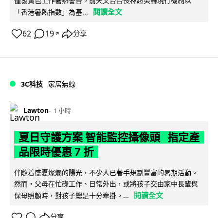
僅發黃色工作暑熱警告。前天文台台長林超英轟現行機制以
閱讀全文
「香港暑熱指數」為基...
62
19
分享
↗
3C科技
家居無線
Lawton
1 小時
夏日守護方案 智能監控攝像頭 指定產
品限時優惠 7 折
伴隨着盛夏燦爛的陽光，不少人已著手規劃豐富的暑期活動。
然而，父母在忙碌工作、日常外出，或將孩子交由家中長輩與
閱讀全文
保母照顧時，對孩子總是十分牽掛。...
分享