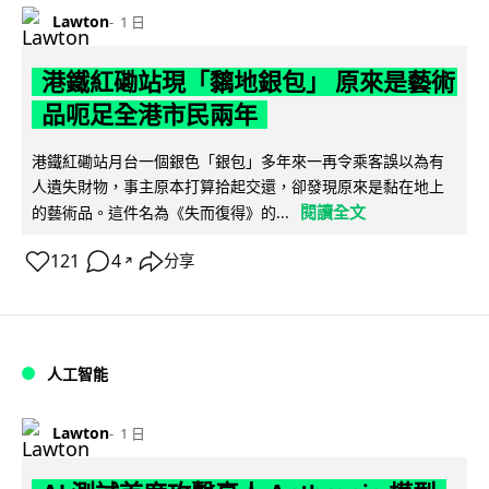
Lawton
1 日
港鐵紅磡站現「黐地銀包」 原來是藝術
品呃足全港市民兩年
港鐵紅磡站月台一個銀色「銀包」多年來一再令乘客誤以為有
人遺失財物，事主原本打算拾起交還，卻發現原來是黏在地上
閱讀全文
的藝術品。這件名為《失而復得》的...
121
4
分享
↗
人工智能
Lawton
1 日