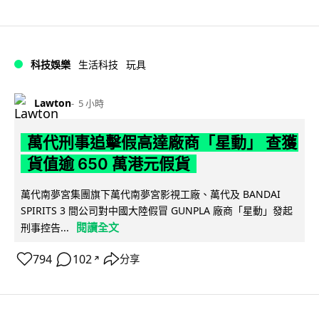
科技娛樂
生活科技
玩具
Lawton
5 小時
萬代刑事追擊假高達廠商「星動」 查獲
貨值逾 650 萬港元假貨
萬代南夢宮集團旗下萬代南夢宮影視工廠、萬代及 BANDAI
SPIRITS 3 間公司對中國大陸假冒 GUNPLA 廠商「星動」發起
閱讀全文
刑事控告...
794
102
分享
↗