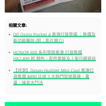
相關文章:
DJI Osmo Pocket 4 香港行貨登場 ：售價及
新功能解說 (附：影片簡介)
HONOR 600 系列登陸香港 行貨售價
HK2,499 起 顏色、配件套裝及上架日期資訊
【評測】Dyson HushJet Mini Cool 香港行
貨售價 $890 比拼 5 大熱門型號風速、重
量、噪音大鬥法