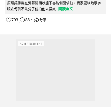
原理讓手機在熒幕關閉狀態下亦能側面偷拍，賣家更以暗示字
閱讀全文
眼宣傳供不法分子偷拍他人裙底
793
88
分享
↗
ADVERTISEMENT