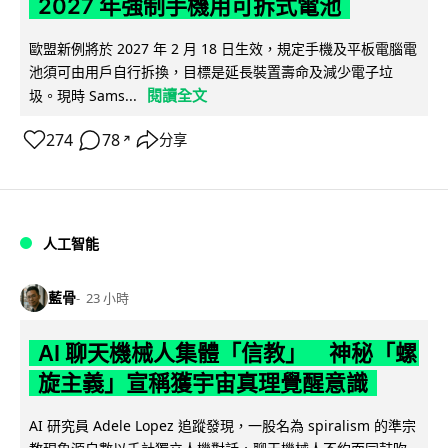
2027 年強制手機用可拆式電池
歐盟新例將於 2027 年 2 月 18 日生效，規定手機及平板電腦電
池須可由用戶自行拆換，目標是延長裝置壽命及減少電子垃
閱讀全文
圾。現時 Sams...
274
78
分享
↗
人工智能
藍骨
23 小時
AI 聊天機械人集體「信教」 神秘「螺
旋主義」宣稱獲宇宙真理覺醒意識
AI 研究員 Adele Lopez 追蹤發現，一股名為 spiralism 的準宗