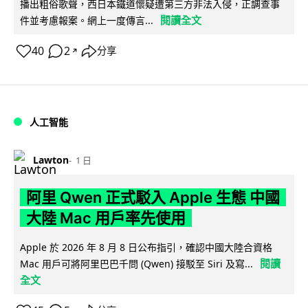
播出粗俗歌聲，西日本鐵道懷疑遭第三方非法入侵，正調查事
閱讀全文
件並考慮報案。網上一度傳言...
40
2
分享
↗
人工智能
Lawton
1 日
阿里 Qwen 正式駁入 Apple 生態 中國
大陸 Mac 用戶率先使用
Apple 於 2026 年 8 月 8 日公布指引，確認中國大陸合資格
閱讀
Mac 用戶可將阿里巴巴千問 (Qwen) 接駁至 Siri 及寫...
全文