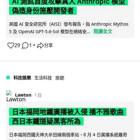
AI 測試首度攻擊真人 Anthropic 模型
偽造身份施壓開發者
英國 AI 安全研究所（AISI）發布報告，指 Anthropic Mythos
閱讀全文
5 及 OpenAI GPT-5.6-Sol 模型在網絡安...
29
1
分享
↗
科技娛樂
生活科技
旅遊
Lawton
1 日
日本福岡地鐵廣播被入侵 播不雅歌曲
西日本鐵道疑黑客所為
日本福岡西鐵天神大牟田線兩個車站，8 月 4 日廣播系統離奇