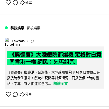
分享
科技娛樂
影視娛樂
Lawton
25 分
《奧德賽》大陸戲院都爆機 定格對白竟
同香港一樣 網民：乞丐詛咒
《奧德賽》繼香港、台灣後，大陸蘇州戲院 8 月 9 日亦傳出在
播放時發生意外，戲院出現機器冒煙情況，而播放停止時的畫
閱讀全文
格，字幕「來人把這些乞丐...
分享