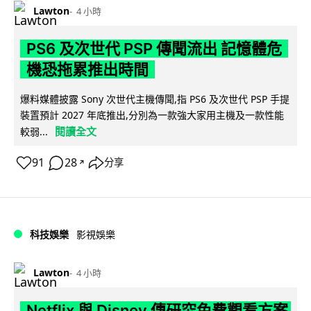
Lawton
4 小時
PS6 及次世代 PSP 傳聞流出 記憶體危
機恐拖累推出時間
爆料媒體披露 Sony 次世代主機傳聞,指 PS6 及次世代 PSP 手提
裝置預計 2027 年底推出,分別為一款強大家用主機及一款性能
閱讀全文
較弱...
91
28
分享
↗
科技娛樂
影視娛樂
Lawton
4 小時
Netflix 與 Disney 傳研究免費觀看方案