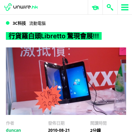
WWDC 2026
GenAI 與雲端科技專區
ERP 與商業 AI
行貨羅白頭Libretto 驚現會展!!!
3C科技
流動電腦
行貨羅白頭Libretto 驚現會展!!!
作者
發佈日期
閱讀時間
duncan
2010-08-21
2分鐘