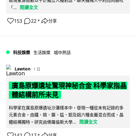
教現象源自數以千計獨立人機對話，聊天機械人不約而同鼓吹
閱讀全文
「...
153
22
分享
↗
科技娛樂
生活娛樂
城中熱話
Lawton
1 日
廣島原爆遺址驚現神秘合金 科學家指晶
體結構前所未見
科學家在廣島原爆遺址沙灘樣本中，發現一種從未有記錄的多
元素合金，由鐵、鉻、鎳、錳、鉬及鋁六種金屬混合而成，晶
閱讀全文
體結構獨特。研究由佛羅倫斯大學...
142
17
分享
↗