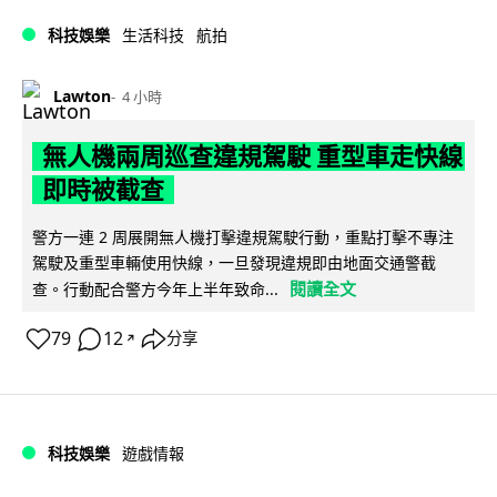
科技娛樂
生活科技
航拍
Lawton
4 小時
無人機兩周巡查違規駕駛 重型車走快線
即時被截查
警方一連 2 周展開無人機打擊違規駕駛行動，重點打擊不專注
駕駛及重型車輛使用快線，一旦發現違規即由地面交通警截
閱讀全文
查。行動配合警方今年上半年致命...
79
12
分享
↗
科技娛樂
遊戲情報