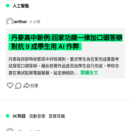
人工智能
arthur
6 小時
丹麥高中新例:回家功課一律加口頭答辯
對抗 9 成學生用 AI 作弊
丹麥政府即時收緊高中評核規則，要求學生為在家完成書面考
試接受口頭答辯，藉此核實作品是否由學生自行完成。學校亦
閱讀全文
要在筆試監察電腦螢幕、設定網絡防...
分享
3C科技
流動音樂
音樂耳機