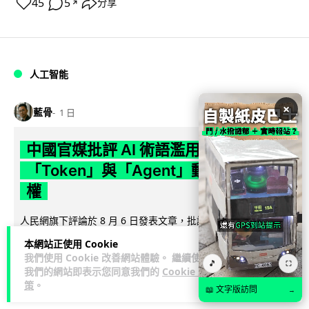
45
5
分享
↗
人工智能
×
藍骨
1 日
中國官媒批評 AI 術語濫用英文 稱
「Token」與「Agent」動搖科技話語
權
人民網旗下評論於 8 月 6 日發表文章，批評中國廣泛使用
「Token」、「Agent」及「LLM」等英文術語，認為做法侵蝕
本網站正使用 Cookie
閱讀全文
中文表意空間及科...
我們使用 Cookie 改善網站體驗。 繼續使用
🎵
⛶
我們的網站即表示您同意我們的
Cookie 政
790
341
分享
↗
策
。
📖 文字版訪問
→