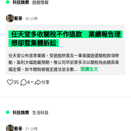
科技娛樂
遊戲情報
藍骨
20 小時
任天堂多收關稅不作退款 業績報告理
想卻惹集體訴訟
任天堂公布首季業績，受遊戲熱賣及一筆美國退還關稅款項帶
動，盈利大幅跑贏預期。惟公司早前曾多次以關稅為由調高美
閱讀全文
國定價，如今關稅被裁定違法並全數...
35
4
分享
↗
科技娛樂
生活科技
藍骨
21 小時