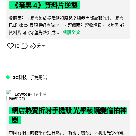
《暗黑 4》資料片逆襲
收購兩年，暴雪終於擺脫動視魔咒？總裁內部電郵流出：暴雪
已成 Xbox 表現最好團隊之一，連續兩年營收增長。《暗黑 4》
閱讀全文
資料片同《守望先鋒》成...
12
分享
3C科技
手提電話
Lawton
19 小時
網店熱賣折射手機殼 光學稜鏡變偷拍神
器
中國有網上購物平台近日熱賣「折射手機殼」，利用光學稜鏡