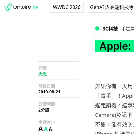
WWDC 2026
GenAI 與雲端科技
Apple: JB ? 遙距
3C科技
手提
Apple:
作者
天恩
如果你有一天用 i
發佈日期
2010-08-21
「毒手」！App
閱讀時間
遙距鎖機。這專利還
2分鐘
Camera)及
字體大小
不錯，能有效防止
A
A
A
iPhone 裡頭是