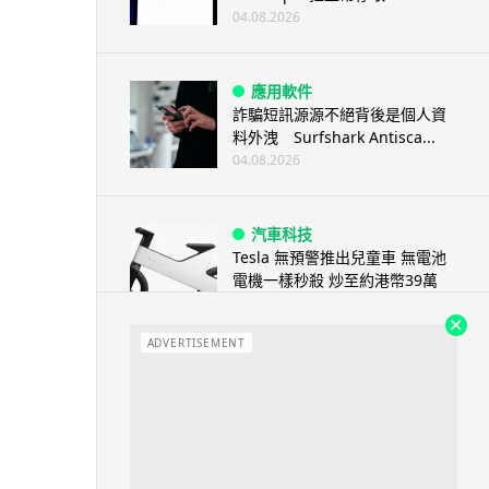
04.08.2026
應用軟件
詐騙短訊源源不絕背後是個人資
料外洩 Surfshark Antisca...
04.08.2026
汽車科技
Tesla 無預警推出兒童車 無電池
電機一樣秒殺 炒至約港幣39萬
04.08.2026
ADVERTISEMENT
iPhone app
歐盟再發功 Apple 終答應
iPhone 跨機剪貼簿將可貼 ...
04.08.2026