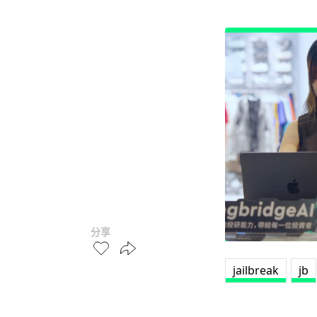
分享
jailbreak
jb