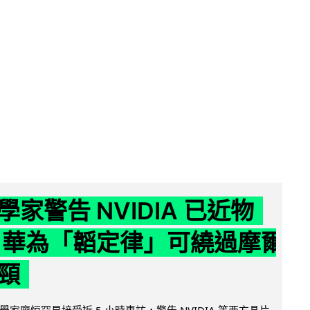
家警告 NVIDIA 已近物
 華為「韜定律」可繞過摩爾
頸