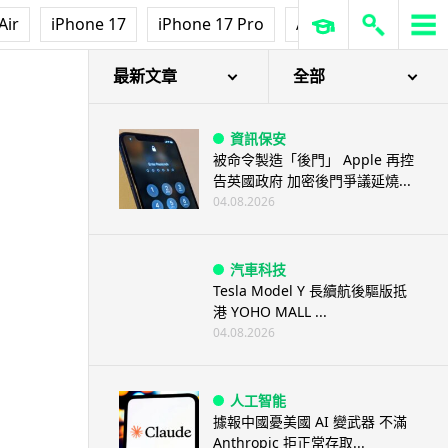
Air
iPhone 17
iPhone 17 Pro
AirPods Pro 3
Ap
最新文章
全部
資訊保安
被命令製造「後門」 Apple 再控
告英國政府 加密後門爭議延燒...
04.08.2026
汽車科技
Tesla Model Y 長續航後驅版抵
港 YOHO MALL ...
04.08.2026
人工智能
據報中國憂美國 AI 變武器 不滿
Anthropic 拒正常存取...