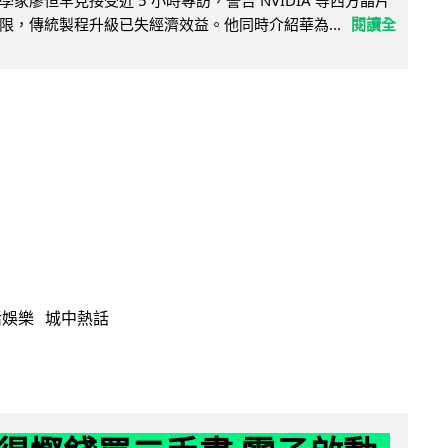
家廖恒罕見接受近 5 小時專訪，警告 NVIDIA 等西方晶片
限，傳統製程升級已失經濟效益。他同時介紹華為...
閱讀全
活娛樂
城中熱話