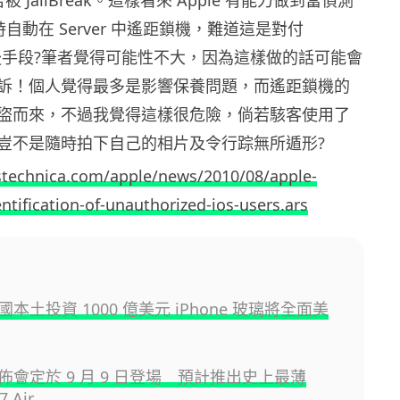
ak 時自動在 Server 中遙距鎖機，難道這是對付
k 的最後手段?筆者覺得可能性不大，因為這樣做的話可能會
訴！個人覺得最多是影響保養問題，而遙距鎖機的
盜而來，不過我覺得這樣很危險，倘若駭客使用了
豈不是隨時拍下自己的相片及令行踪無所遁形?
rstechnica.com/apple/news/2010/08/apple-
ntification-of-unauthorized-ios-users.ars
 美國本土投資 1000 億美元 iPhone 玻璃將全面美
 發佈會定於 9 月 9 日登場 預計推出史上最薄
7 Air