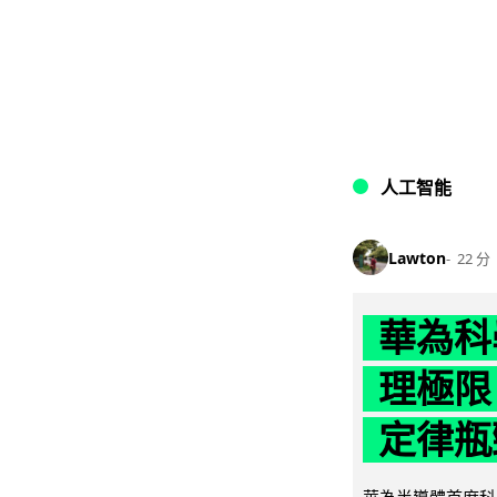
人工智能
Lawton
22 分
華為科學
理極限
定律瓶