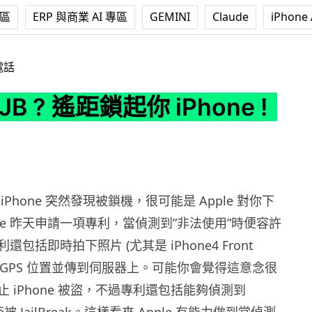
專區
ERP 與商業 AI 專區
GEMINI
Claude
iPhone 
鎖起你 iPhone !
電話
 JB ? 遙距鎖起你 iPhone !
Phone 突然發現被鎖機，很可能是 Apple 對你下
le 昨天申請一項專利，當偵測到”非法使用”時便容許
包括即時拍下照片 (尤其是 iPhone4 Front
記下 GPS 位置並傳到伺服器上。可能你會覺得這意念很
 iPhone 被盜，不過專利還包括能夠偵測到
否被 JailBreak。這樣看來 Apple 有能力做到當偵測