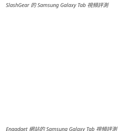
SlashGear 的 Samsung Galaxy Tab 視頻評測
.
Engadget 網站的 Samsung Galaxy Tab 視頻評測