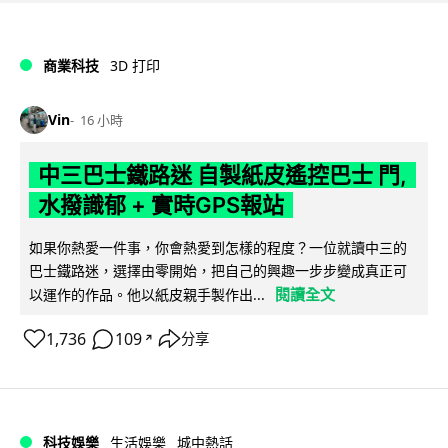
商業科技
3D 打印
Vin
16 小時
中三巴士鐵路迷 自製紙皮遙控巴士 門,
水撥識郁 + 實時GPS報站
如果你熱愛一件事，你會熱愛到怎樣的程度？一位就讀中三的
巴士鐵路迷，選擇由零開始，把自己的興趣一步步變成真正可
閱讀全文
以運作的作品。他以紙皮親手製作出...
1,736
109
分享
↗
科技娛樂
生活娛樂
城中熱話