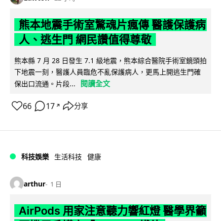
熊本地震手術室驚魂片瘋傳 醫護保護病
人、逃生門 網民讚值得尊敬
熊本縣 7 月 28 日發生 7.1 級地震，熊本綜合醫院手術室鏡頭拍
下地震一刻，醫護人員臨危不亂保護病人，更馬上開逃生門確
閱讀全文
保出口流通。片段...
66
17
分享
↗
科技娛樂
生活科技
健康
arthur
1 日
AirPods 用家注意聽力響紅燈 醫學界籲