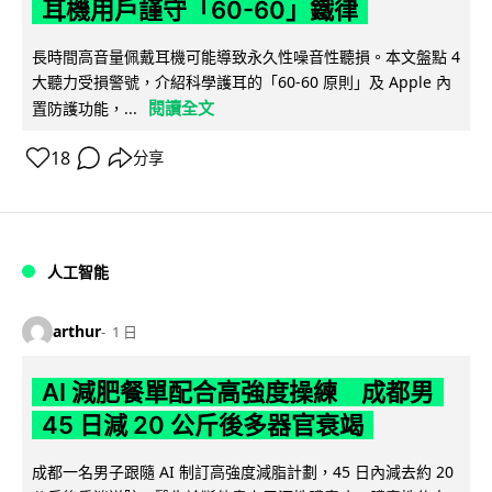
耳機用戶謹守「60-60」鐵律
長時間高音量佩戴耳機可能導致永久性噪音性聽損。本文盤點 4
大聽力受損警號，介紹科學護耳的「60-60 原則」及 Apple 內
閱讀全文
置防護功能，...
18
分享
人工智能
arthur
1 日
AI 減肥餐單配合高強度操練 成都男
45 日減 20 公斤後多器官衰竭
成都一名男子跟隨 AI 制訂高強度減脂計劃，45 日內減去約 20