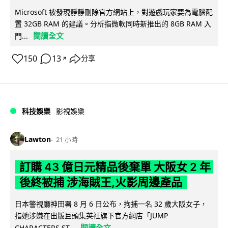
Microsoft 被發現靜靜刪除官方網站上，對遊戲玩家要為電腦配
置 32GB RAM 的建議。分析指微軟同時新推出的 8GB RAM 入
閱讀全文
門...
150
13
分享
↗
科技娛樂
影視娛樂
Lawton
21 小時
訂購 43 億日元精品後棄單 大阪女 2 年
後終被捕 涉海賊王,火影周邊產品
日本警視廳神田署 8 月 6 日公布，拘捕一名 32 歲大阪女子，
指她涉嫌在出版巨頭集英社旗下官方網店「JUMP
閱讀全文
CHARACTERS ST...