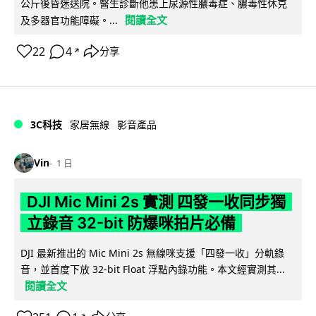
公斤後昏迷送院。醫生診斷他患上尿源性膿毒症、膿毒性休克
閱讀全文
及多器官功能障礙。...
22
4
分享
↗
3C科技
家居無線
影音產品
Vin
1 日
DJI Mic Mini 2s 實測 四發一收同步獨
立錄音 32-bit 防爆咪拍片必備
DJI 最新推出的 Mic Mini 2s 無線咪支援「四發一收」分軌錄
音，並首度下放 32-bit Float 浮點內錄功能。本文經實測其...
閱讀全文