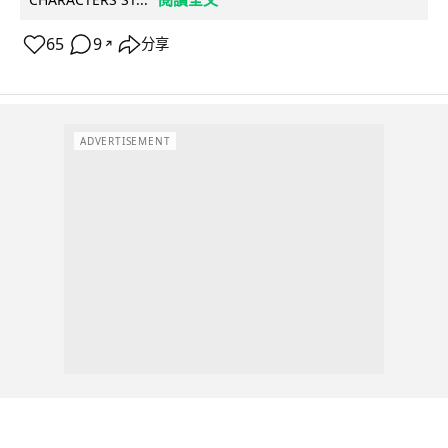
65
9
分享
↗
ADVERTISEMENT