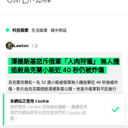
251
1
分享
↗
科技娛樂
生活娛樂
城中熱話
Lawton
1 日
澤連斯基怒斥俄軍「人肉狩獵」 無人機
追殺烏克蘭小販近 40 秒仍被炸傷
烏克蘭克爾松一名 52 歲小販被俄軍無人機追擊近 40 秒後被炸
傷，影片由烏克蘭總統澤連斯基公開。他直斥俄軍對平民進行
閱讀全文
「狩獵式」攻擊，烏克蘭...
本網站正使用 Cookie
我們使用 Cookie 改善網站體驗。 繼續使用
111
41
分享
↗
我們的網站即表示您同意我們的
Cookie 政
策
。