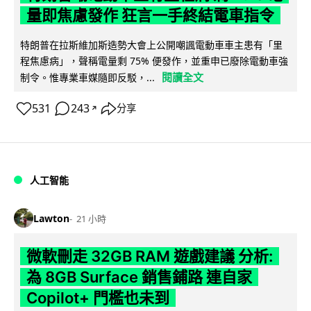
量即焦慮發作 狂言一手終結電車指令
特朗普在拉斯維加斯造勢大會上公開嘲諷電動車車主患有「里
程焦慮病」，聲稱電量剩 75% 便發作，並重申已廢除電動車強
閱讀全文
制令。惟專業車媒隨即反駁，...
531
243
分享
↗
人工智能
Lawton
21 小時
微軟刪走 32GB RAM 遊戲建議 分析:
為 8GB Surface 銷售鋪路 連自家
Copilot+ 門檻也未到