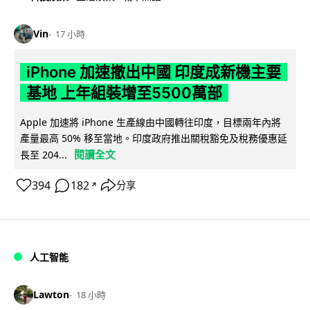
Vin
17 小時
iPhone 加速撤出中國 印度成新機主要
基地 上年組裝增至5500萬部
Apple 加速將 iPhone 生產線由中國轉往印度，目標兩年內將
產量最高 50% 移至當地。印度政府推出關稅豁免及稅務優惠延
閱讀全文
長至 204...
394
182
分享
↗
人工智能
Lawton
18 小時