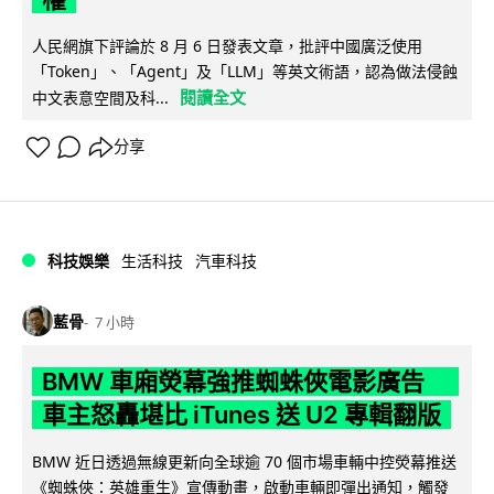
人民網旗下評論於 8 月 6 日發表文章，批評中國廣泛使用
「Token」、「Agent」及「LLM」等英文術語，認為做法侵蝕
閱讀全文
中文表意空間及科...
分享
科技娛樂
生活科技
汽車科技
藍骨
7 小時
BMW 車廂熒幕強推蜘蛛俠電影廣告
車主怒轟堪比 iTunes 送 U2 專輯翻版
BMW 近日透過無線更新向全球逾 70 個市場車輛中控熒幕推送
《蜘蛛俠：英雄重生》宣傳動畫，啟動車輛即彈出通知，觸發