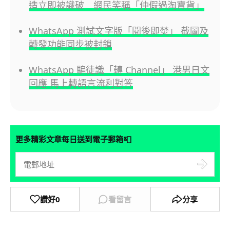
造立即被識破 網民笑稱「仲假過淘寶貨」
WhatsApp 測試文字版「閱後即焚」 截圖及
轉發功能同步被封鎖
WhatsApp 騙徒識「轉 Channel」 港男日文
回應 馬上轉語言流利對答
📮
更多精彩文章每日送到電子郵箱
讚好
0
看留言
分享