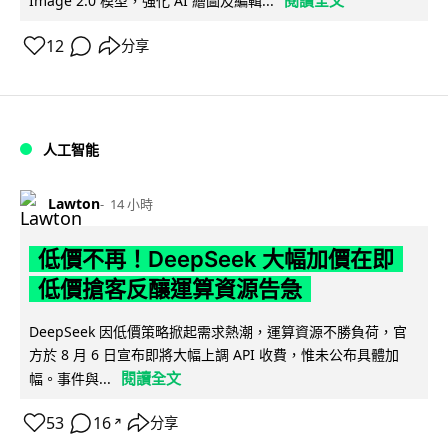
閱讀全文
Image 2.0 模型，強化 AI 繪圖及編輯...
12
分享
人工智能
Lawton
14 小時
低價不再！DeepSeek 大幅加價在即
低價搶客反釀運算資源告急
DeepSeek 因低價策略掀起需求熱潮，運算資源不勝負荷，官
方於 8 月 6 日宣布即將大幅上調 API 收費，惟未公布具體加
閱讀全文
幅。事件與...
53
16
分享
↗