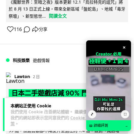
《魔獸世界：至暗之夜》版本更新 12.1「烏拉特克的詛咒」將
於 8 月 13 日正式上線，帶來全新區域「盤蛇島」、地城「毒牙
閱讀全文
祭壇」、新型態世...
116
分享
×
科技娛樂
遊戲情報
Lawton
2 日
日本二手遊戲店減 90% 門市 業績反增
四成 "懷舊"在 Z 世代變成最潮「新鮮
本網站正使用 Cookie
感」
我們使用 Cookie 改善網站體驗。 繼續使用
🎵
⛶
我們的網站即表示您同意我們的
Cookie 政
日本零售巨頭 GEO 將懷舊遊戲銷售門市從 1,000 間大幅減至
策
。
📖 詳細評測
→
99 間，但銷售額卻不降反升至過往的 1.4 倍。做到「減店增