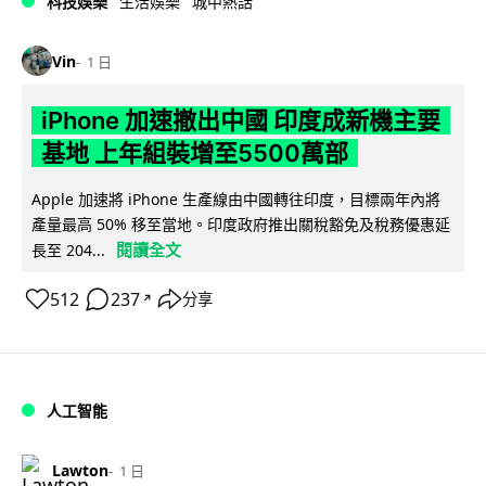
科技娛樂
生活娛樂
城中熱話
Vin
1 日
iPhone 加速撤出中國 印度成新機主要
基地 上年組裝增至5500萬部
Apple 加速將 iPhone 生產線由中國轉往印度，目標兩年內將
產量最高 50% 移至當地。印度政府推出關稅豁免及稅務優惠延
閱讀全文
長至 204...
512
237
分享
↗
人工智能
Lawton
1 日