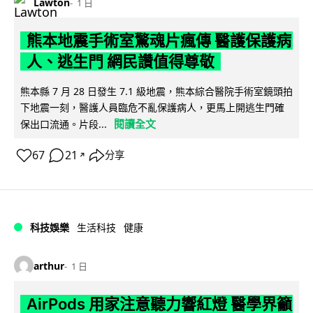
Lawton
1 日
熊本地震手術室驚魂片瘋傳 醫護保護病
人、逃生門 網民讚值得尊敬
熊本縣 7 月 28 日發生 7.1 級地震，熊本綜合醫院手術室鏡頭拍
下地震一刻，醫護人員臨危不亂保護病人，更馬上開逃生門確
閱讀全文
保出口流通。片段...
67
21
分享
↗
科技娛樂
生活科技
健康
arthur
1 日
AirPods 用家注意聽力響紅燈 醫學界籲