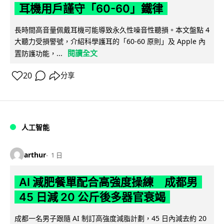
耳機用戶謹守「60-60」鐵律
長時間高音量佩戴耳機可能導致永久性噪音性聽損。本文盤點 4
大聽力受損警號，介紹科學護耳的「60-60 原則」及 Apple 內
閱讀全文
置防護功能，...
20
分享
人工智能
arthur
1 日
AI 減肥餐單配合高強度操練 成都男
45 日減 20 公斤後多器官衰竭
成都一名男子跟隨 AI 制訂高強度減脂計劃，45 日內減去約 20