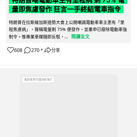
量即焦慮發作 狂言一手終結電車指令
特朗普在拉斯維加斯造勢大會上公開嘲諷電動車車主患有「里
程焦慮病」，聲稱電量剩 75% 便發作，並重申已廢除電動車強
閱讀全文
制令。惟專業車媒隨即反駁，...
608
270
分享
↗
ADVERTISEMENT