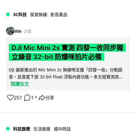
3C科技
家居無線
影音產品
Vin
2 日
DJI Mic Mini 2s 實測 四發一收同步獨
立錄音 32-bit 防爆咪拍片必備
DJI 最新推出的 Mic Mini 2s 無線咪支援「四發一收」分軌錄
音，並首度下放 32-bit Float 浮點內錄功能。本文經實測其...
閱讀全文
251
1
分享
↗
科技娛樂
生活娛樂
城中熱話