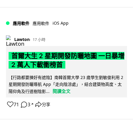
iOS App
應用軟件
應用軟件
Lawton
17 小時
首爾大生 2 星期開發防曬地圖 一日暴增
2 萬人下載衝榜首
【行路都要揀好有遮陰】南韓首爾大學 23 歲學生劉敏俊利用 2
星期開發防曬導航 App「走向陰涼處」，結合建築物高度、太
閱讀全文
陽仰角及行道樹陰影...
71
3
分享
↗