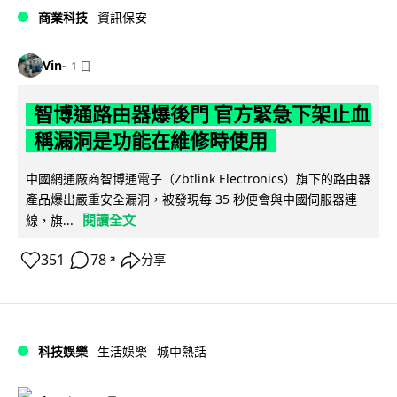
商業科技
資訊保安
Vin
1 日
智博通路由器爆後門 官方緊急下架止血
稱漏洞是功能在維修時使用
中國網通廠商智博通電子（Zbtlink Electronics）旗下的路由器
產品爆出嚴重安全漏洞，被發現每 35 秒便會與中國伺服器連
閱讀全文
線，旗...
351
78
分享
↗
科技娛樂
生活娛樂
城中熱話