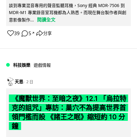
談到專業混音專用的聲音監聽耳機，Sony 經典 MDR-7506 到
MDR-M1 專業錄音室耳機都為人熟悉。而現在舞台製作者與創
閱讀全文
意影像製作...
39
5
分享
↗
科技娛樂
遊戲情報
天恩
2 日
《魔獸世界：至暗之夜》12.1 「烏拉特
克的詛咒」專訪：巢穴不為提高世界首
領門檻而設 《諸王之眠》縮短約 10 分
鐘