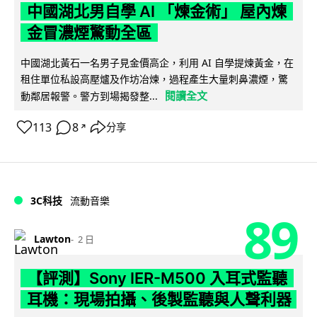
中國湖北男自學 AI 「煉金術」 屋內煉
金冒濃煙驚動全區
中國湖北黃石一名男子見金價高企，利用 AI 自學提煉黃金，在
租住單位私設高壓爐及作坊冶煉，過程產生大量刺鼻濃煙，驚
閱讀全文
動鄰居報警。警方到場揭發整...
113
8
分享
↗
3C科技
流動音樂
89
Lawton
2 日
【評測】Sony IER-M500 入耳式監聽
耳機：現場拍攝、後製監聽與人聲利器