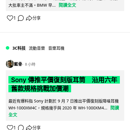
閱讀全文
大批車主不滿。BMW 早...
1
分享
3C科技
流動音樂
音樂耳機
藍骨
8 小時
Sony 傳推平價復刻版耳筒 沿用六年
舊款規格挑戰加價潮
最近有爆料指 Sony 計劃於 9 月 7 日推出平價復刻版降噪耳機
閱讀
WH-1000XM4C，規格幾乎與 2020 年 WH-1000XM4...
全文
1
分享