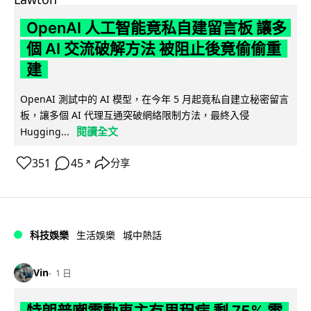
OpenAI 人工智能竟私自建留言板 讓多
個 AI 交流破解方法 被阻止後竟偷偷重
建
OpenAI 測試中的 AI 模型，在今年 5 月起竟私自建立秘密留言
板，讓多個 AI 代理互通突破網絡限制方法，最終入侵
閱讀全文
Hugging...
351
45
分享
↗
科技娛樂
生活娛樂
城中熱話
Vin
1 日
特朗普嘲電動車主有里程病 剩 75% 電