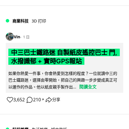
商業科技
3D 打印
Vin
1 日
中三巴士鐵路迷 自製紙皮遙控巴士 門,
水撥識郁 + 實時GPS報站
如果你熱愛一件事，你會熱愛到怎樣的程度？一位就讀中三的
巴士鐵路迷，選擇由零開始，把自己的興趣一步步變成真正可
閱讀全文
以運作的作品。他以紙皮親手製作出...
3,652
210
分享
↗