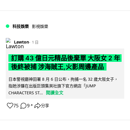
科技娛樂
影視娛樂
Lawton
1 日
訂購 43 億日元精品後棄單 大阪女 2 年
後終被捕 涉海賊王,火影周邊產品
日本警視廳神田署 8 月 6 日公布，拘捕一名 32 歲大阪女子，
指她涉嫌在出版巨頭集英社旗下官方網店「JUMP
閱讀全文
CHARACTERS ST...
75
9
分享
↗