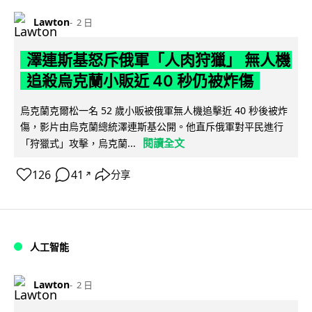
Lawton
2 日
澤連斯基怒斥俄軍「人肉狩獵」 無人機
追殺烏克蘭小販近 40 秒仍被炸傷
烏克蘭克爾松一名 52 歲小販被俄軍無人機追擊近 40 秒後被炸
傷，影片由烏克蘭總統澤連斯基公開。他直斥俄軍對平民進行
閱讀全文
「狩獵式」攻擊，烏克蘭...
126
41
分享
↗
人工智能
Lawton
2 日