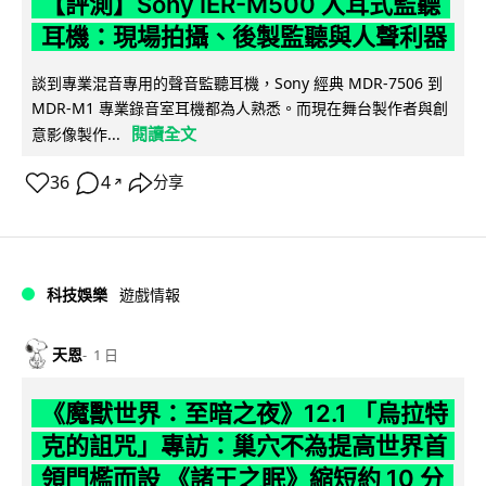
【評測】Sony IER-M500 入耳式監聽
耳機：現場拍攝、後製監聽與人聲利器
談到專業混音專用的聲音監聽耳機，Sony 經典 MDR-7506 到
MDR-M1 專業錄音室耳機都為人熟悉。而現在舞台製作者與創
閱讀全文
意影像製作...
36
4
分享
↗
科技娛樂
遊戲情報
天恩
1 日
《魔獸世界：至暗之夜》12.1 「烏拉特
克的詛咒」專訪：巢穴不為提高世界首
領門檻而設 《諸王之眠》縮短約 10 分