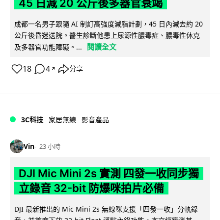
45 日減 20 公斤後多器官衰竭
成都一名男子跟隨 AI 制訂高強度減脂計劃，45 日內減去約 20
公斤後昏迷送院。醫生診斷他患上尿源性膿毒症、膿毒性休克
閱讀全文
及多器官功能障礙。...
18
4
分享
↗
3C科技
家居無線
影音產品
Vin
23 小時
DJI Mic Mini 2s 實測 四發一收同步獨
立錄音 32-bit 防爆咪拍片必備
DJI 最新推出的 Mic Mini 2s 無線咪支援「四發一收」分軌錄