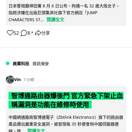
日本警視廳神田署 8 月 6 日公布，拘捕一名 32 歲大阪女子，
指她涉嫌在出版巨頭集英社旗下官方網店「JUMP
閱讀全文
CHARACTERS ST...
52
8
分享
↗
商業科技
資訊保安
Vin
7 小時
智博通路由器爆後門 官方緊急下架止血
稱漏洞是功能在維修時使用
中國網通廠商智博通電子（Zbtlink Electronics）旗下的路由器
產品爆出嚴重安全漏洞，被發現每 35 秒便會與中國伺服器連
閱讀全文
線，旗...