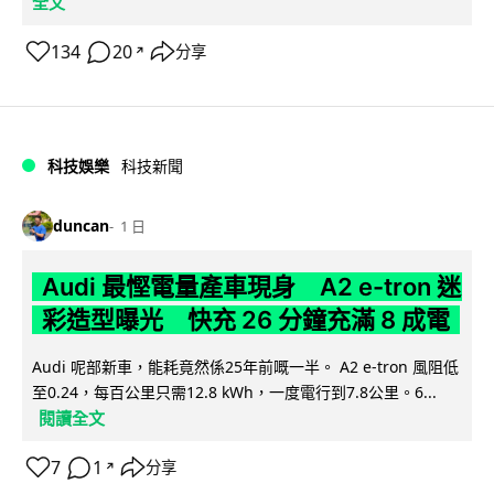
全文
134
20
分享
↗
科技娛樂
科技新聞
duncan
1 日
Audi 最慳電量產車現身 A2 e-tron 迷
彩造型曝光 快充 26 分鐘充滿 8 成電
Audi 呢部新車，能耗竟然係25年前嘅一半。 A2 e-tron 風阻低
至0.24，每百公里只需12.8 kWh，一度電行到7.8公里。6...
閱讀全文
7
1
分享
↗