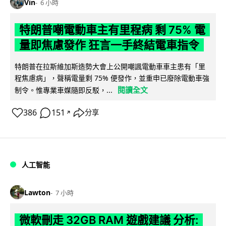
Vin
6 小時
特朗普嘲電動車主有里程病 剩 75% 電
量即焦慮發作 狂言一手終結電車指令
特朗普在拉斯維加斯造勢大會上公開嘲諷電動車車主患有「里
程焦慮病」，聲稱電量剩 75% 便發作，並重申已廢除電動車強
閱讀全文
制令。惟專業車媒隨即反駁，...
386
151
分享
↗
人工智能
Lawton
7 小時
微軟刪走 32GB RAM 遊戲建議 分析: