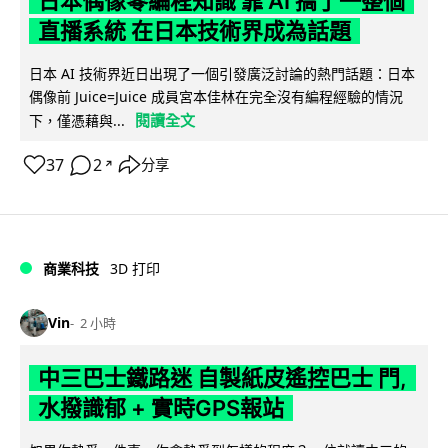
日本偶像零編程知識 靠 AI 搞了一整個
直播系統 在日本技術界成為話題
日本 AI 技術界近日出現了一個引發廣泛討論的熱門話題：日本
偶像前 Juice=Juice 成員宮本佳林在完全沒有編程經驗的情況
閱讀全文
下，僅憑藉與...
37
2
分享
↗
商業科技
3D 打印
Vin
2 小時
中三巴士鐵路迷 自製紙皮遙控巴士 門,
水撥識郁 + 實時GPS報站