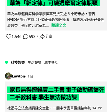
華為「韜定律」可繞過摩爾定律瓶頸
華為半導體首席科學家廖恒罕見接受近 5 小時專訪，警告
NVIDIA 等西方晶片巨頭正逼近物理極限，傳統製程升級已失經
閱讀全文
濟效益。他同時介紹華為...
1,546
593
分享
↗
科技娛樂
生活娛樂
城中熱話
Lawton
1 日
家長無得慳錢買二手書 電子啟動碼鎖死
二手教科書 學生無法做功課
社福界立法會議員陳文宜指，一間中學書單價錢按年加 14.7%