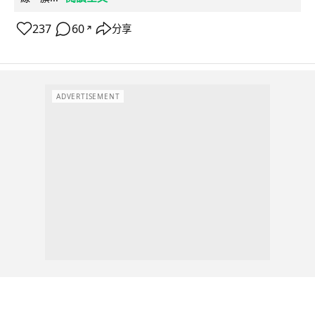
237
60
分享
↗
ADVERTISEMENT