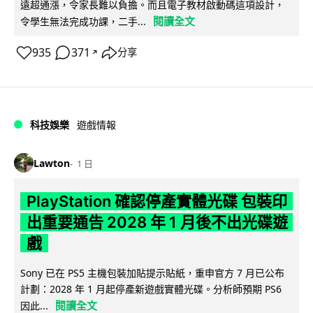
遠超通漲，令家長難以負擔。而且電子教材啟動碼這項設計，
閱讀全文
令學生無法完成功課，二手...
935
371
分享
↗
科技娛樂
遊戲情報
Lawton
1 日
PlayStation 確認停產實體光碟 包裝印
出重要通告 2028 年 1 月後不出光碟遊
戲
Sony 已在 PS5 主機包裝加貼提示貼紙，重申官方 7 月已公布
計劃：2028 年 1 月起停產新遊戲實體光碟。分析師預期 PS6
閱讀全文
因此...