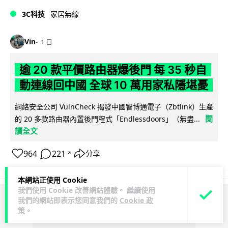
3C科技
家居無線
Vin
1 日
逾 20 款平價路由器爆後門 每 35 秒自
動連線回中國 全球 10 萬用家私隱堪憂
網絡安全公司 VulnCheck 揭發中國智博通電子（Zbtlink）生產
閱
的 20 多款路由器內置後門程式「Endlessdoors」（無盡...
讀全文
964
221
分享
↗
本網站正使用 Cookie
我們使用 Cookie 改善網站體驗。 繼續使用
我們的網站即表示您同意我們的
Cookie 政
ADVERTISEMENT
策
。