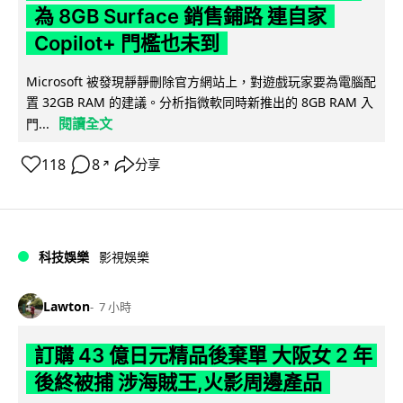
為 8GB Surface 銷售鋪路 連自家
Copilot+ 門檻也未到
Microsoft 被發現靜靜刪除官方網站上，對遊戲玩家要為電腦配
置 32GB RAM 的建議。分析指微軟同時新推出的 8GB RAM 入
閱讀全文
門...
118
8
分享
↗
科技娛樂
影視娛樂
Lawton
7 小時
訂購 43 億日元精品後棄單 大阪女 2 年
後終被捕 涉海賊王,火影周邊產品