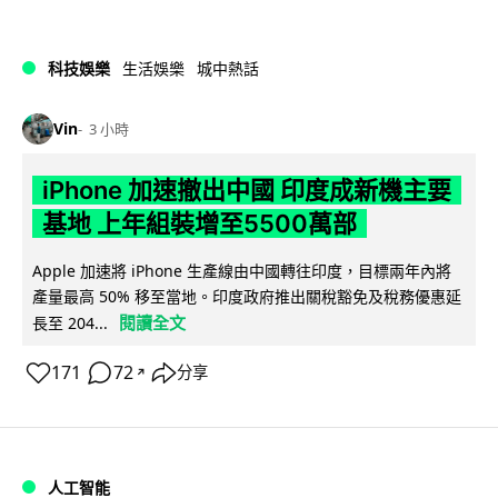
科技娛樂
生活娛樂
城中熱話
Vin
3 小時
iPhone 加速撤出中國 印度成新機主要
基地 上年組裝增至5500萬部
Apple 加速將 iPhone 生產線由中國轉往印度，目標兩年內將
產量最高 50% 移至當地。印度政府推出關稅豁免及稅務優惠延
閱讀全文
長至 204...
171
72
分享
↗
人工智能