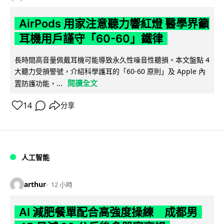
AirPods 用家注意聽力響紅燈 醫學界籲
耳機用戶謹守「60-60」鐵律
長時間高音量佩戴耳機可能導致永久性噪音性聽損。本文盤點 4
大聽力受損警號，介紹科學護耳的「60-60 原則」及 Apple 內
閱讀全文
置防護功能，...
14
分享
人工智能
arthur
12 小時
AI 減肥餐單配合高強度操練 成都男