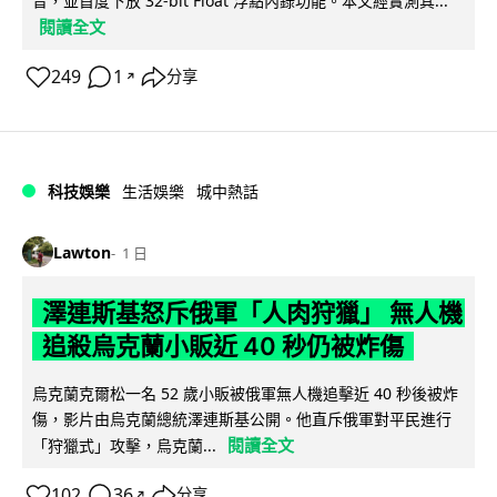
音，並首度下放 32-bit Float 浮點內錄功能。本文經實測其...
閱讀全文
249
1
分享
↗
科技娛樂
生活娛樂
城中熱話
Lawton
1 日
澤連斯基怒斥俄軍「人肉狩獵」 無人機
追殺烏克蘭小販近 40 秒仍被炸傷
烏克蘭克爾松一名 52 歲小販被俄軍無人機追擊近 40 秒後被炸
傷，影片由烏克蘭總統澤連斯基公開。他直斥俄軍對平民進行
閱讀全文
「狩獵式」攻擊，烏克蘭...
102
36
分享
↗