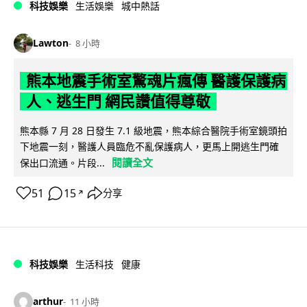
科技娛樂
生活娛樂
城中熱話
Lawton
8 小時
熊本地震手術室驚魂片瘋傳 醫護保護病
人、逃生門 網民讚值得尊敬
熊本縣 7 月 28 日發生 7.1 級地震，熊本綜合醫院手術室鏡頭拍
下地震一刻，醫護人員臨危不亂保護病人，更馬上開逃生門確
閱讀全文
保出口流通。片段...
51
15
分享
↗
科技娛樂
生活科技
健康
arthur
11 小時