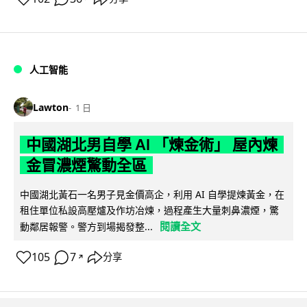
人工智能
Lawton
1 日
中國湖北男自學 AI 「煉金術」 屋內煉
金冒濃煙驚動全區
中國湖北黃石一名男子見金價高企，利用 AI 自學提煉黃金，在
租住單位私設高壓爐及作坊冶煉，過程產生大量刺鼻濃煙，驚
閱讀全文
動鄰居報警。警方到場揭發整...
105
7
分享
↗