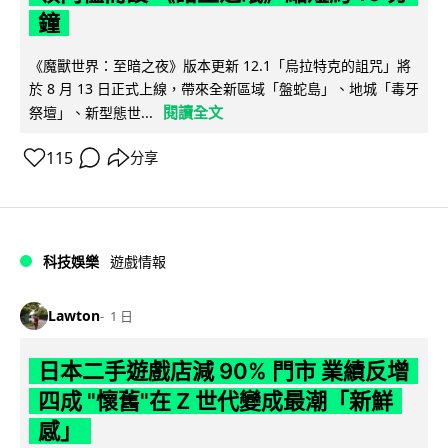
鐘
《魔獸世界：至暗之夜》版本更新 12.1「烏拉特克的詛咒」將
於 8 月 13 日正式上線，帶來全新區域「盤蛇島」、地城「毒牙
閱讀全文
祭壇」、新型態世...
115
分享
科技娛樂
遊戲情報
Lawton
1 日
日本二手遊戲店減 90% 門市 業績反增
四成 "懷舊"在 Z 世代變成最潮「新鮮
感」