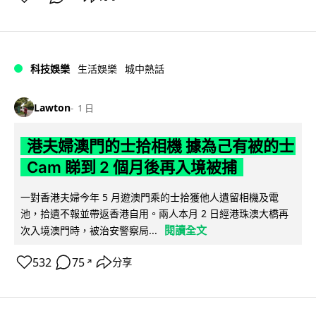
科技娛樂
生活娛樂
城中熱話
Lawton
1 日
港夫婦澳門的士拾相機 據為己有被的士
Cam 睇到 2 個月後再入境被捕
一對香港夫婦今年 5 月遊澳門乘的士拾獲他人遺留相機及電
池，拾遺不報並帶返香港自用。兩人本月 2 日經港珠澳大橋再
閱讀全文
次入境澳門時，被治安警察局...
532
75
分享
↗